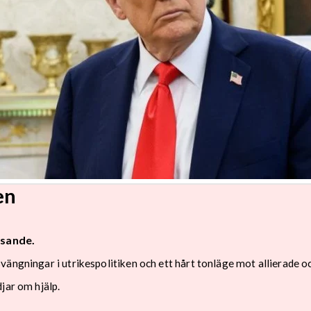
en
isande.
ängningar i utrikespolitiken och ett hårt tonläge mot allierade oc
jar om hjälp.