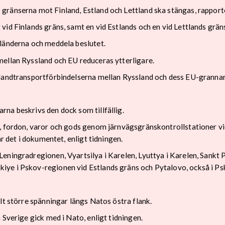
gränserna mot Finland, Estland och Lettland ska stängas, rapport
id Finlands gräns, samt en vid Estlands och en vid Lettlands grän
 länderna och meddela beslutet.
mellan Ryssland och EU reduceras ytterligare.
landtransportförbindelserna mellan Ryssland och dess EU-grannar l
na beskrivs den dock som tillfällig.
, fordon, varor och gods genom järnvägsgränskontrollstationer vi
år det i dokumentet, enligt tidningen.
eningradregionen, Vyartsilya i Karelen, Lyuttya i Karelen, Sankt
ye i Pskov-regionen vid Estlands gräns och Pytalovo, också i Psk
lt större spänningar längs Natos östra flank.
 Sverige gick med i Nato, enligt tidningen.