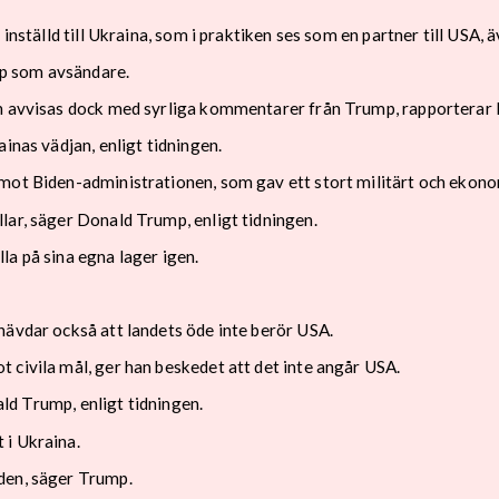
inställd till Ukraina, som i praktiken ses som en partner till USA, 
p som avsändare.
an avvisas dock med syrliga kommentarer från Trump, rapporterar 
inas vädjan, enligt tidningen.
mot Biden-administrationen, som gav ett stort militärt och ekonom
lar, säger Donald Trump, enligt tidningen.
la på sina egna lager igen.
hävdar också att landets öde inte berör USA.
 civila mål, ger han beskedet att det inte angår USA.
nald Trump, enligt tidningen.
 i Ukraina.
den, säger Trump.