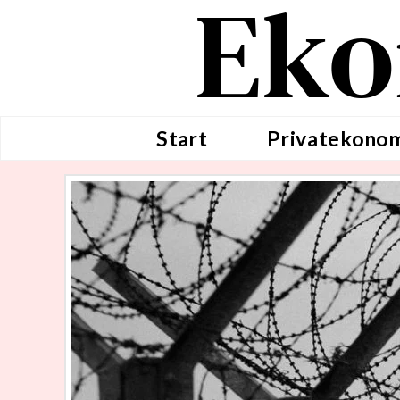
Eko
Start
Privatekono