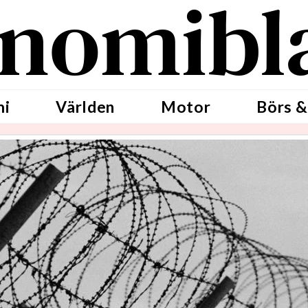
nomibl
mi
Världen
Motor
Börs &