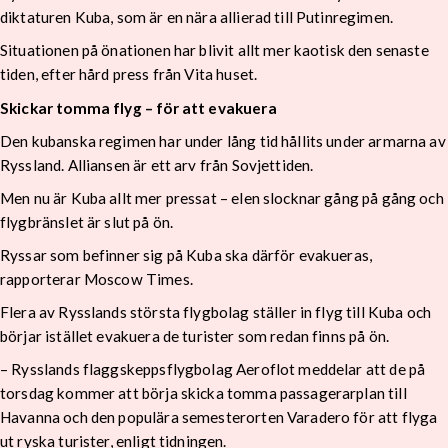
diktaturen Kuba, som är en nära allierad till Putinregimen.
Situationen på önationen har blivit allt mer kaotisk den senaste
tiden, efter hård press från Vita huset.
Skickar tomma flyg – för att evakuera
Den kubanska regimen har under lång tid hållits under armarna av
Ryssland. Alliansen är ett arv från Sovjettiden.
Men nu är Kuba allt mer pressat – elen slocknar gång på gång och
flygbränslet är slut på ön.
Ryssar som befinner sig på Kuba ska därför evakueras,
rapporterar Moscow Times.
Flera av Rysslands största flygbolag ställer in flyg till Kuba och
börjar istället evakuera de turister som redan finns på ön.
– Rysslands flaggskeppsflygbolag Aeroflot meddelar att de på
torsdag kommer att börja skicka tomma passagerarplan till
Havanna och den populära semesterorten Varadero för att flyga
ut ryska turister, enligt tidningen.