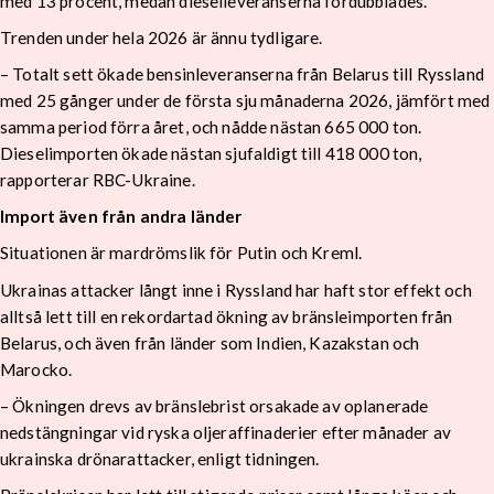
med 13 procent, medan dieselleveranserna fördubblades.
Trenden under hela 2026 är ännu tydligare.
– Totalt sett ökade bensinleveranserna från Belarus till Ryssland
med 25 gånger under de första sju månaderna 2026, jämfört med
samma period förra året, och nådde nästan 665 000 ton.
Dieselimporten ökade nästan sjufaldigt till 418 000 ton,
rapporterar RBC-Ukraine.
Import även från andra länder
Situationen är mardrömslik för Putin och Kreml.
Ukrainas attacker långt inne i Ryssland har haft stor effekt och
alltså lett till en rekordartad ökning av bränsleimporten från
Belarus, och även från länder som Indien, Kazakstan och
Marocko.
– Ökningen drevs av bränslebrist orsakade av oplanerade
nedstängningar vid ryska oljeraffinaderier efter månader av
ukrainska drönarattacker, enligt tidningen.