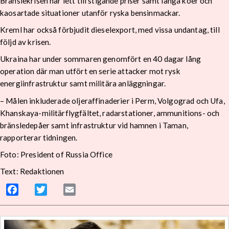
Bränslekrisen har lett till stigande priser samt långa köer och
kaosartade situationer utanför ryska bensinmackar.
Kreml har också förbjudit dieselexport, med vissa undantag, till
följd av krisen.
Ukraina har under sommaren genomfört en 40 dagar lång
operation där man utfört en serie attacker mot rysk
energiinfrastruktur samt militära anläggningar.
– Målen inkluderade oljeraffinaderier i Perm, Volgograd och Ufa,
Khanskaya-militärflygfältet, radarstationer, ammunitions- och
bränsledepåer samt infrastruktur vid hamnen i Taman,
rapporterar tidningen.
Foto: President of Russia Office
Text: Redaktionen
Facebook
Twitter
Email