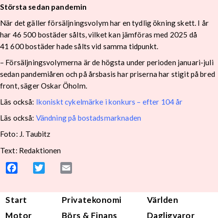
Största sedan pandemin
När det gäller försäljningsvolym har en tydlig ökning skett. I år
har 46 500 bostäder sålts, vilket kan jämföras med 2025 då
41 600 bostäder hade sålts vid samma tidpunkt.
– Försäljningsvolymerna är de högsta under perioden januari-juli
sedan pandemiåren och på årsbasis har priserna har stigit på bred
front, säger Oskar Öholm.
Läs också:
Ikoniskt cykelmärke i konkurs – efter 104 år
Läs också:
Vändning på bostadsmarknaden
Foto: J. Taubitz
Text: Redaktionen
Facebook
Twitter
Email
Start
Privatekonomi
Världen
Motor
Börs & Finans
Dagligvaror