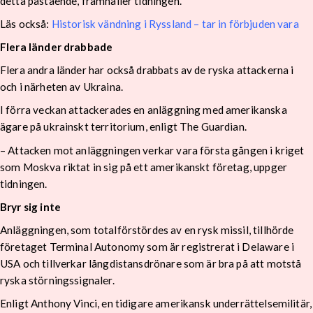
detta påstående, framhåller tidningen.
Läs också:
Historisk vändning i Ryssland – tar in förbjuden vara
Flera länder drabbade
Flera andra länder har också drabbats av de ryska attackerna i
och i närheten av Ukraina.
I förra veckan attackerades en anläggning med amerikanska
ägare på ukrainskt territorium, enligt The Guardian.
– Attacken mot anläggningen verkar vara första gången i kriget
som Moskva riktat in sig på ett amerikanskt företag, uppger
tidningen.
Bryr sig inte
Anläggningen, som totalförstördes av en rysk missil, tillhörde
företaget Terminal Autonomy som är registrerat i Delaware i
USA och tillverkar långdistansdrönare som är bra på att motstå
ryska störningssignaler.
Enligt Anthony Vinci, en tidigare amerikansk underrättelsemilitär,