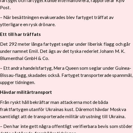
fartyget och fartyget kunde inte manövrera, rapporterar Kyiv
Post.
– När besättningen evakuerades blev fartyget träffat av
ytterligare en rysk drönare.
Ett till har träffats
Det 292 meter långa fartyget seglar under liberisk flagg och går
under namnet Emil. Det ägs av det tyska rederiet Johann M. K.
Blumenthal GmbH & Co.
– Ett andra handelsfartyg, Mera Queen som seglar under Guinea-
Bissau-flagg, skadades också. Fartyget transporterade spannmål,
uppger tidningen.
Hävdar militärtransport
Från ryskt håll bekräftar man attackerna mot de båda
fraktfartygen utanför Ukrainas kust. Däremot hävdar Moskva
samtidigt att de transporterade militär utrustning till Ukraina.
– Den har inte gett några offentligt verifierbara bevis som stöder