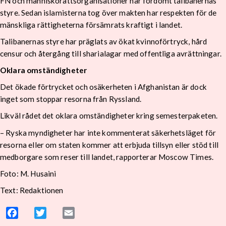
FN och människorättsorganisationer har fördömt talibanernas
styre. Sedan islamisterna tog över makten har respekten för de
mänskliga rättigheterna försämrats kraftigt i landet.
Talibanernas styre har präglats av ökat kvinnoförtryck, hård
censur och återgång till sharialagar med offentliga avrättningar.
Oklara omständigheter
Det ökade förtrycket och osäkerheten i Afghanistan är dock
inget som stoppar resorna från Ryssland.
Likväl rådet det oklara omständigheter kring semesterpaketen.
– Ryska myndigheter har inte kommenterat säkerhetsläget för
resorna eller om staten kommer att erbjuda tillsyn eller stöd till
medborgare som reser till landet, rapporterar Moscow Times.
Foto: M. Husaini
Text: Redaktionen
Facebook
Twitter
Email