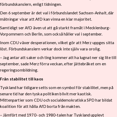
förbundskanslern, enligt tidningen.
Den 6 september är det val i förbundslandet Sachsen-Anhalt, där
mätningar visar att AfD kan vinna en klar majoritet.
Samtidigt ser AfD även ut att gå starkt framåt i Mecklenburg-
Vorpommern och Berlin, som också håller val i september.
Inom CDU växer desperationen, vilket gör att Merz uppges sitta
löst. Förbundskanslern verkar dock inte själv vara orolig.
– Jag antar att saker och ting kommer att ha lugnat ner sig lite till
september, sade Merz förra veckan, efter jättebråket om en
regeringsombildning.
Från stabilitet till kaos
Tyskland har tidigare setts som en symbol för stabilitet, men på
senare tid har den tyska politiken blivit mer kaotisk.
Mittenpartier som CDU och socialdemokratiska SPD har bildat
koalition för att hålla AfD borta från makten.
– Jämfört med 1970- och 1980-talen har Tyskland upplevt