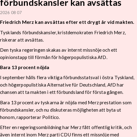
förbundskansler kan avsättas
2026 08 07
Friedrich Merz kan avsättas efter ett drygt år vid makten.
Tysklands förbundskansler, kristdemokraten Friedrich Merz,
riskerar att avsättas.
Den tyska regeringen skakas av internt missnöje och ett
opinionstapp till förmån för högerpopulistiska AfD.
Bara 13 procent nöjda
I september hålls flera viktiga förbundsstatsval i östra Tyskland,
och högerpopulistiska Alternative für Deutschland, AfD har
chansen att ta makten i ett förbundsland för första gången.
Bara 13 procent av tyskarna är nöjda med Merz prestation som
förbundskansler, och nu diskuteras möjligheten att byta ut
honom, rapporterar Politico.
Efter en regeringsombildning har Merz fått offentlig kritik, och
även internt inom Merz parti CDU finns ett missnöje med