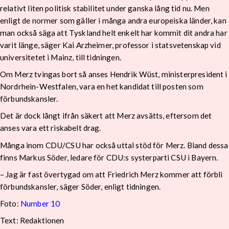
relativt liten politisk stabilitet under ganska lång tid nu. Men
enligt de normer som gäller i många andra europeiska länder, kan
man också säga att Tyskland helt enkelt har kommit dit andra har
varit länge, säger Kai Arzheimer, professor i statsvetenskap vid
universitetet i Mainz, till tidningen.
Om Merz tvingas bort så anses Hendrik Wüst, ministerpresident i
Nordrhein-Westfalen, vara en het kandidat till posten som
förbundskansler.
Det är dock långt ifrån säkert att Merz avsätts, eftersom det
anses vara ett riskabelt drag.
Många inom CDU/CSU har också uttal stöd för Merz. Bland dessa
finns Markus Söder, ledare för CDU:s systerparti CSU i Bayern.
– Jag är fast övertygad om att Friedrich Merz kommer att förbli
förbundskansler, säger Söder, enligt tidningen.
Foto:
Number 10
Text: Redaktionen