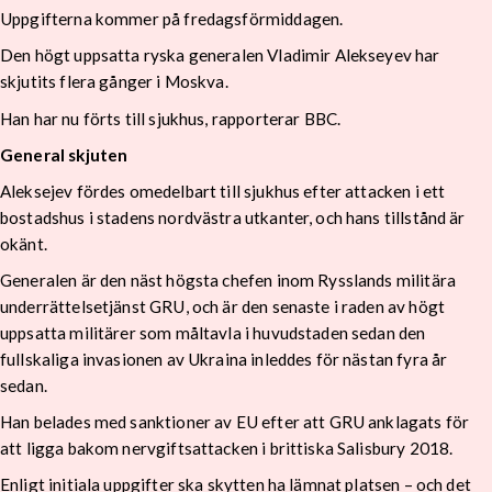
Uppgifterna kommer på fredagsförmiddagen.
Den högt uppsatta ryska generalen Vladimir Alekseyev har
skjutits flera gånger i Moskva.
Han har nu förts till sjukhus, rapporterar BBC.
General skjuten
Aleksejev fördes omedelbart till sjukhus efter attacken i ett
bostadshus i stadens nordvästra utkanter, och hans tillstånd är
okänt.
Generalen är den näst högsta chefen inom Rysslands militära
underrättelsetjänst GRU, och är den senaste i raden av högt
uppsatta militärer som måltavla i huvudstaden sedan den
fullskaliga invasionen av Ukraina inleddes för nästan fyra år
sedan.
Han belades med sanktioner av EU efter att GRU anklagats för
att ligga bakom nervgiftsattacken i brittiska Salisbury 2018.
Enligt initiala uppgifter ska skytten ha lämnat platsen – och det