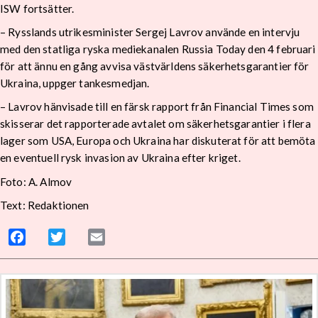
ISW fortsätter.
– Rysslands utrikesminister Sergej Lavrov använde en intervju
med den statliga ryska mediekanalen Russia Today den 4 februari
för att ännu en gång avvisa västvärldens säkerhetsgarantier för
Ukraina, uppger tankesmedjan.
– Lavrov hänvisade till en färsk rapport från Financial Times som
skisserar det rapporterade avtalet om säkerhetsgarantier i flera
lager som USA, Europa och Ukraina har diskuterat för att bemöta
en eventuell rysk invasion av Ukraina efter kriget.
Foto: A. Almov
Text: Redaktionen
Facebook
Twitter
Email