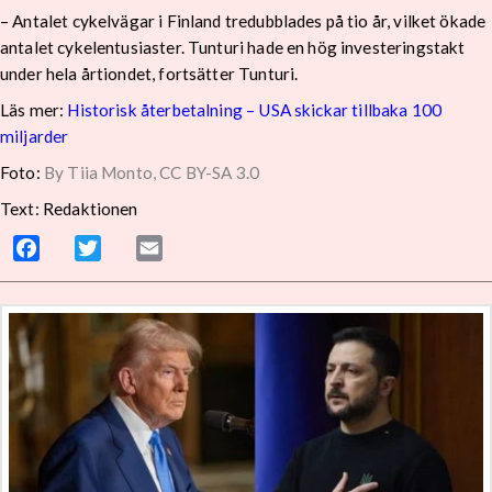
– Antalet cykelvägar i Finland tredubblades på tio år, vilket ökade
antalet cykelentusiaster. Tunturi hade en hög investeringstakt
under hela årtiondet, fortsätter Tunturi.
Läs mer:
Historisk återbetalning – USA skickar tillbaka 100
miljarder
Foto:
By Tiia Monto, CC BY-SA 3.0
Text: Redaktionen
Facebook
Twitter
Email