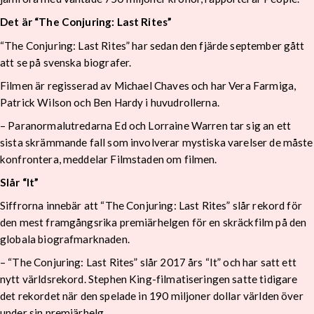
Det är “The Conjuring: Last Rites”
“The Conjuring: Last Rites” har sedan den fjärde september gått
att se på svenska biografer.
Filmen är regisserad av Michael Chaves och har Vera Farmiga,
Patrick Wilson och Ben Hardy i huvudrollerna.
– Paranormalutredarna Ed och Lorraine Warren tar sig an ett
sista skrämmande fall som involverar mystiska varelser de måste
konfrontera, meddelar Filmstaden om filmen.
Slår “It”
Siffrorna innebär att “The Conjuring: Last Rites” slår rekord för
den mest framgångsrika premiärhelgen för en skräckfilm på den
globala biografmarknaden.
– “The Conjuring: Last Rites” slår 2017 års “It” och har satt ett
nytt världsrekord. Stephen King-filmatiseringen satte tidigare
det rekordet när den spelade in 190 miljoner dollar världen över
under sin premiärhelg.