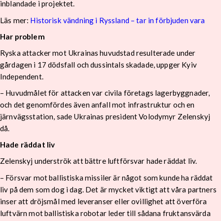
inblandade i projektet.
Läs mer:
Historisk vändning i Ryssland – tar in förbjuden vara
Har problem
Ryska attacker mot Ukrainas huvudstad resulterade under
gårdagen i 17 dödsfall och dussintals skadade, uppger Kyiv
Independent.
– Huvudmålet för attacken var civila företags lagerbyggnader,
och det genomfördes även anfall mot infrastruktur och en
järnvägsstation, sade Ukrainas president Volodymyr Zelenskyj
då.
Hade räddat liv
Zelenskyj underströk att bättre luftförsvar hade räddat liv.
– Försvar mot ballistiska missiler är något som kunde ha räddat
liv på dem som dog i dag. Det är mycket viktigt att våra partners
inser att dröjsmål med leveranser eller ovillighet att överföra
luftvärn mot ballistiska robotar leder till sådana fruktansvärda