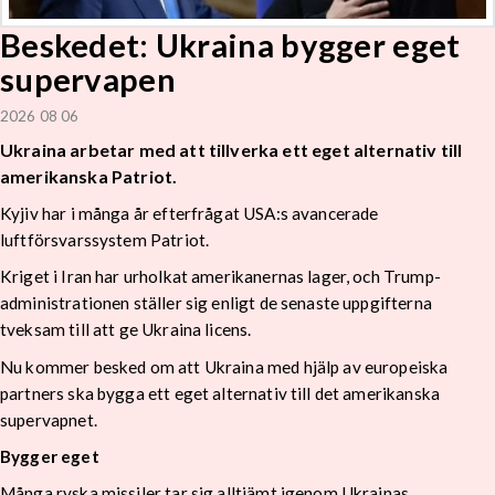
Beskedet: Ukraina bygger eget
supervapen
2026 08 06
Ukraina arbetar med att tillverka ett eget alternativ till
amerikanska Patriot.
Kyjiv har i många år efterfrågat USA:s avancerade
luftförsvarssystem Patriot.
Kriget i Iran har urholkat amerikanernas lager, och Trump-
administrationen ställer sig enligt de senaste uppgifterna
tveksam till att ge Ukraina licens.
Nu kommer besked om att Ukraina med hjälp av europeiska
partners ska bygga ett eget alternativ till det amerikanska
supervapnet.
Bygger eget
Många ryska missiler tar sig alltjämt igenom Ukrainas