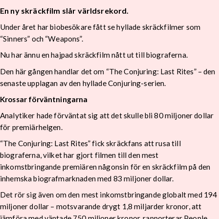
En ny skräckfilm slår världsrekord.
Under året har biobesökare fått se hyllade skräckfilmer som
“Sinners” och “Weapons”.
Nu har ännu en hajpad skräckfilm nått ut till biograferna.
Den här gången handlar det om “The Conjuring: Last Rites” – den
senaste upplagan av den hyllade Conjuring-serien.
Krossar förväntningarna
Analytiker hade förväntat sig att det skulle bli 80 miljoner dollar
för premiärhelgen.
“The Conjuring: Last Rites” fick skräckfans att rusa till
biograferna, vilket har gjort filmen till den mest
inkomstbringande premiären någonsin för en skräckfilm på den
inhemska biografmarknaden med 83 miljoner dollar.
Det rör sig även om den mest inkomstbringande globalt med 194
miljoner dollar – motsvarande drygt 1,8 miljarder kronor, att
jämföra med väntade 750 miljoner kronor, rapporterar People.