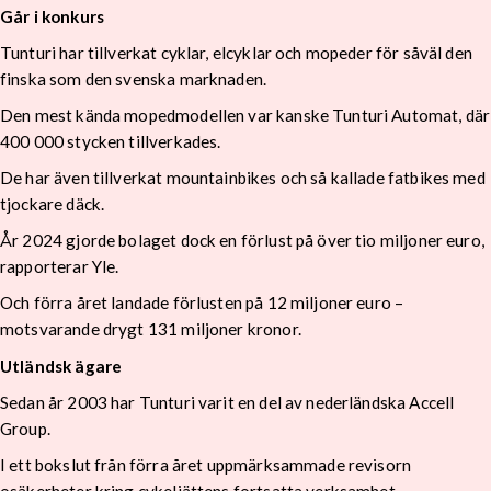
Går i konkurs
Tunturi har tillverkat cyklar, elcyklar och mopeder för såväl den
finska som den svenska marknaden.
Den mest kända mopedmodellen var kanske Tunturi Automat, där
400 000 stycken tillverkades.
De har även tillverkat mountainbikes och så kallade fatbikes med
tjockare däck.
År 2024 gjorde bolaget dock en förlust på över tio miljoner euro,
rapporterar Yle.
Och förra året landade förlusten på 12 miljoner euro –
motsvarande drygt 131 miljoner kronor.
Utländsk ägare
Sedan år 2003 har Tunturi varit en del av nederländska Accell
Group.
I ett bokslut från förra året uppmärksammade revisorn
osäkerheter kring cykeljättens fortsatta verksamhet.