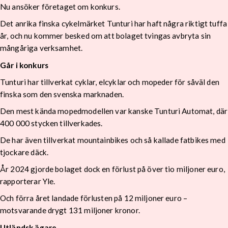
Nu ansöker företaget om konkurs.
Det anrika finska cykelmärket Tunturi har haft några riktigt tuffa
år, och nu kommer besked om att bolaget tvingas avbryta sin
mångåriga verksamhet.
Går i konkurs
Tunturi har tillverkat cyklar, elcyklar och mopeder för såväl den
finska som den svenska marknaden.
Den mest kända mopedmodellen var kanske Tunturi Automat, där
400 000 stycken tillverkades.
De har även tillverkat mountainbikes och så kallade fatbikes med
tjockare däck.
År 2024 gjorde bolaget dock en förlust på över tio miljoner euro,
rapporterar Yle.
Och förra året landade förlusten på 12 miljoner euro –
motsvarande drygt 131 miljoner kronor.
Utländsk ägare