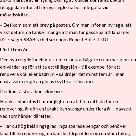
SBAB märkte av en tydlig ökning av kunder som ansökte om
tilläggslån inför att de nya reglerna började gälla vid
månadsskiftet.
– Det kom som ett brev på posten. Om man inför en ny regel ett
visst datum, då tänker många att man får passa på att låna mer
före, säger SBAB:s chefsekonom Robert Boije till DI.
Låst i fem år
Den nya regeln innebär att om en bostadsägare redan har gjort en
omvärdering för att ta ett tilläggslån – till exempel för att
renovera kök eller badrum – så dröjer det minst fem år innan
nästa värdering kan göras i syfte att låna mer.
Det kan få stora konsekvenser.
Har du redan utnyttjat möjligheten att höja ditt lån för en
renovering, är dörren i praktiken stängd under flera år – oavsett
vad som händer därefter.
– Har du hög belåningsgrad, inga sparade pengar och behöver
låna till en renovering, då kan det bli problem om du slår i taket,