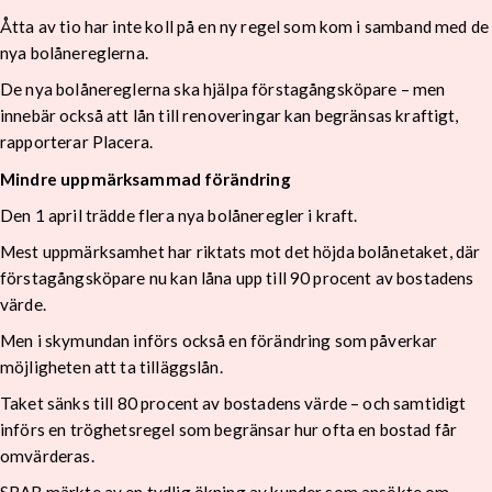
Åtta av tio har inte koll på en ny regel som kom i samband med de
nya bolånereglerna.
De nya bolånereglerna ska hjälpa förstagångsköpare – men
innebär också att lån till renoveringar kan begränsas kraftigt,
rapporterar Placera.
Mindre uppmärksammad förändring
Den 1 april trädde flera nya bolåneregler i kraft.
Mest uppmärksamhet har riktats mot det höjda bolånetaket, där
förstagångsköpare nu kan låna upp till 90 procent av bostadens
värde.
Men i skymundan införs också en förändring som påverkar
möjligheten att ta tilläggslån.
Taket sänks till 80 procent av bostadens värde – och samtidigt
införs en tröghetsregel som begränsar hur ofta en bostad får
omvärderas.