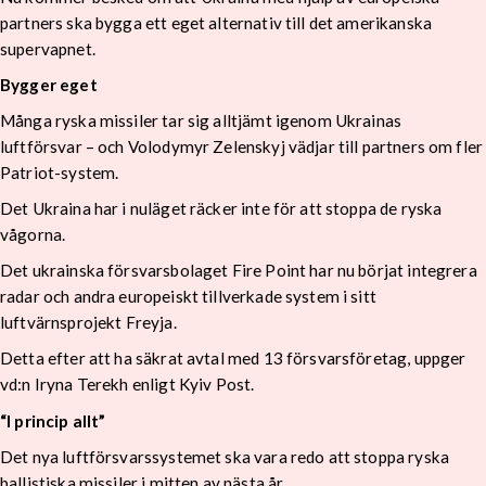
partners ska bygga ett eget alternativ till det amerikanska
supervapnet.
Bygger eget
Många ryska missiler tar sig alltjämt igenom Ukrainas
luftförsvar – och Volodymyr Zelenskyj vädjar till partners om fler
Patriot-system.
Det Ukraina har i nuläget räcker inte för att stoppa de ryska
vågorna.
Det ukrainska försvarsbolaget Fire Point har nu börjat integrera
radar och andra europeiskt tillverkade system i sitt
luftvärnsprojekt Freyja.
Detta efter att ha säkrat avtal med 13 försvarsföretag, uppger
vd:n Iryna Terekh enligt Kyiv Post.
“I princip allt”
Det nya luftförsvarssystemet ska vara redo att stoppa ryska
ballistiska missiler i mitten av nästa år.