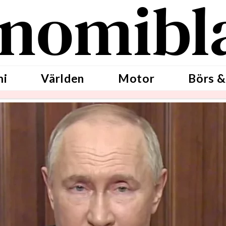
nomibl
mi
Världen
Motor
Börs &