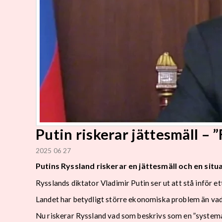
Putin riskerar jättesmäll – ”
2025 06 27
Putins Ryssland riskerar en jättesmäll och en situ
Rysslands diktator Vladimir Putin ser ut att stå inför e
Landet har betydligt större ekonomiska problem än vad s
Nu riskerar Ryssland vad som beskrivs som en ”systema