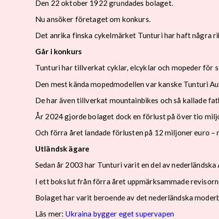
Den 22 oktober 1922 grundades bolaget.
Nu ansöker företaget om konkurs.
Det anrika finska cykelmärket Tunturi har haft några r
Går i konkurs
Tunturi har tillverkat cyklar, elcyklar och mopeder fö
Den mest kända mopedmodellen var kanske Tunturi Aut
De har även tillverkat mountainbikes och så kallade fa
År 2024 gjorde bolaget dock en förlust på över tio milj
Och förra året landade förlusten på 12 miljoner euro –
Utländsk ägare
Sedan år 2003 har Tunturi varit en del av nederländska 
I ett bokslut från förra året uppmärksammade revisorn
Bolaget har varit beroende av det nederländska moderbo
Läs mer:
Ukraina bygger eget supervapen