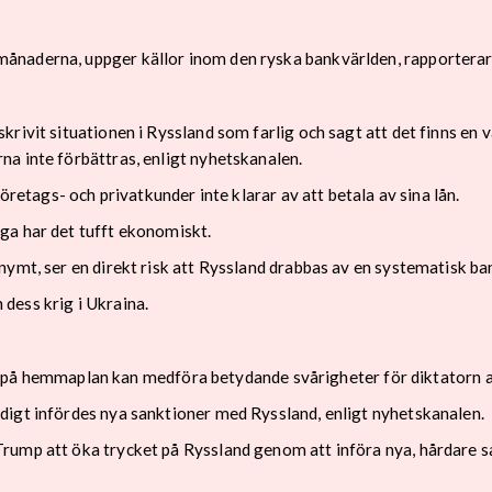
ånaderna, uppger källor inom den ryska bankvärlden, rapportera
rivit situationen i Ryssland som farlig och sagt att det finns en v
a inte förbättras, enligt nyhetskanalen.
öretags- och privatkunder inte klarar av att betala av sina lån.
ga har det tufft ekonomiskt.
ymt, ser en direkt risk att Ryssland drabbas av en systematisk bank
dess krig i Ukraina.
ris på hemmaplan kan medföra betydande svårigheter för diktatorn at
digt infördes nya sanktioner med Ryssland, enligt nyhetskanalen.
rump att öka trycket på Ryssland genom att införa nya, hårdare s