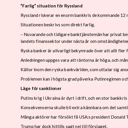
”Farlig” situation för Ryssland
Ryssland riskerar en enorm bankkris de kommande 12 m
Situationen beskrivs som direkt farlig.
– Nuvarande och tidigare banktjänstemän har privat besk
landets finanssektor under nästa år om omständighetern
Ryska banker är allvarligt bekymrade över att allt fler f
Anledningen uppges vara att räntorna är höga, och mån
Källor inom den ryska bankvärlden, som uttalar sig anon
Problemen kan i högsta grad påverka Putinregimen och 
Läge för sanktioner
Putins krig i Ukraina är dyrt i drift, och en stor bankk
Konsekvenserna skulle bli extra kännbara om det samti
Många aktörer har försökt få USA:s president Donald T
Trump har dock hittills sagt nej till förslaget.