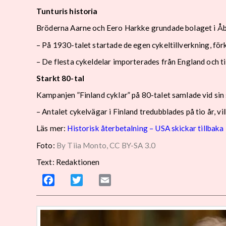
Tunturis historia
Bröderna Aarne och Eero Harkke grundade bolaget i Å
– På 1930-talet startade de egen cykeltillverkning, förk
– De flesta cykeldelar importerades från England och 
Starkt 80-tal
Kampanjen ”Finland cyklar” på 80-talet samlade vid sin 
– Antalet cykelvägar i Finland tredubblades på tio år, v
Läs mer:
Historisk återbetalning – USA skickar tillbaka
Foto:
By Tiia Monto, CC BY-SA 3.0
Text: Redaktionen
Facebook
Twitter
Email