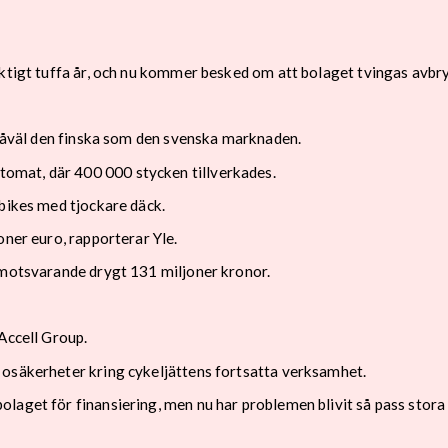
iktigt tuffa år, och nu kommer besked om att bolaget tvingas avb
r såväl den finska som den svenska marknaden.
omat, där 400 000 stycken tillverkades.
tbikes med tjockare däck.
oner euro, rapporterar Yle.
 motsvarande drygt 131 miljoner kronor.
Accell Group.
 osäkerheter kring cykeljättens fortsatta verksamhet.
laget för finansiering, men nu har problemen blivit så pass stora