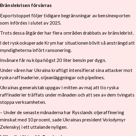
Bränslekrisen förvärras
Exportstoppet följer tidigare begränsningar av bensinexporten
som infördes i slutet av 2025.
Trots dessa åtgärder har flera områden drabbats av bränslebrist.
I det ryskockuperade Krym har situationen blivit så ansträngd att
myndigheterna infört ransonering.
Invånare får nu köpa högst 20 liter bensin per dygn.
Under våren har Ukraina kraftigt intensifierat sina attacker mot
ryska raffinaderier, oljeanläggningar och pipelines.
Ukrainas generalstab uppgav i mitten av maj att tio ryska
raffinaderier träffats under månaden och att sex av dem tvingats
stoppa verksamheten.
– Under de senaste månaderna har Rysslands oljeraffinering
minskat med 10 procent, sade Ukrainas president Volodymyr
Zelenskyj i ett uttalande nyligen.