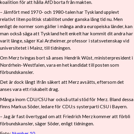
koalition för att hålla AfD borta från makten.
– Jämfört med 1970- och 1980-talen har Tyskland upplevt
relativt liten politisk stabilitet under ganska lång tid nu. Men
enligt de normer som gäller i många andra europeiska länder, kan
man också säga att Tyskland helt enkelt har kommit dit andra har
varit länge, säger Kai Arzheimer, professor i statsvetenskap vid
universitetet i Mainz, till tidningen.
Om Merz tvingas bort så anses Hendrik Wüst, ministerpresident i
Nordrhein-Westfalen, vara en het kandidat till posten som
förbundskansler.
Det är dock långt ifrån säkert att Merz avsätts, eftersom det
anses vara ett riskabelt drag.
Många inom CDU/CSU har också uttal stöd för Merz. Bland dessa
finns Markus Söder, ledare för CDU:s systerparti CSU i Bayern.
– Jag är fast övertygad om att Friedrich Merz kommer att förbli
förbundskansler, säger Söder, enligt tidningen.
Foto:
Number 10