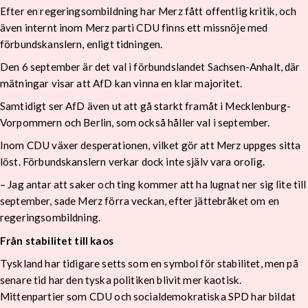
Efter en regeringsombildning har Merz fått offentlig kritik, och
även internt inom Merz parti CDU finns ett missnöje med
förbundskanslern, enligt tidningen.
Den 6 september är det val i förbundslandet Sachsen-Anhalt, där
mätningar visar att AfD kan vinna en klar majoritet.
Samtidigt ser AfD även ut att gå starkt framåt i Mecklenburg-
Vorpommern och Berlin, som också håller val i september.
Inom CDU växer desperationen, vilket gör att Merz uppges sitta
löst. Förbundskanslern verkar dock inte själv vara orolig.
– Jag antar att saker och ting kommer att ha lugnat ner sig lite till
september, sade Merz förra veckan, efter jättebråket om en
regeringsombildning.
Från stabilitet till kaos
Tyskland har tidigare setts som en symbol för stabilitet, men på
senare tid har den tyska politiken blivit mer kaotisk.
Mittenpartier som CDU och socialdemokratiska SPD har bildat