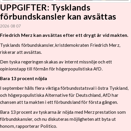
UPPGIFTER: Tysklands
förbundskansler kan avsättas
2026 08 07
Friedrich Merz kan avsättas efter ett drygt år vid makten.
Tysklands förbundskansler, kristdemokraten Friedrich Merz,
riskerar att avsättas.
Den tyska regeringen skakas av internt missnöje och ett
opinionstapp till förmån för högerpopulistiska AfD.
Bara 13 procent nöjda
I september hålls flera viktiga förbundsstatsval i östra Tyskland,
och högerpopulistiska Alternative für Deutschland, AfD har
chansen att ta makten i ett förbundsland för första gången.
Bara 13 procent av tyskarna är nöjda med Merz prestation som
förbundskansler, och nu diskuteras möjligheten att byta ut
honom, rapporterar Politico.