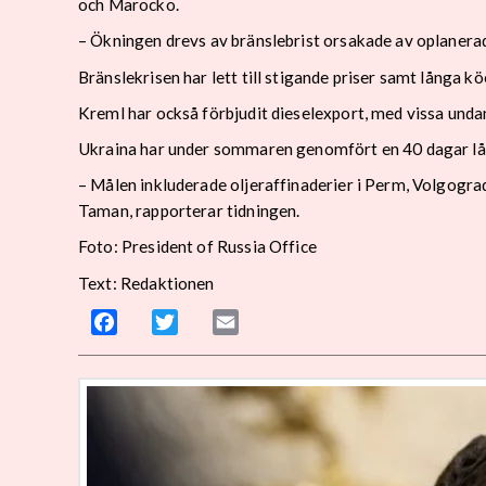
och Marocko.
– Ökningen drevs av bränslebrist orsakade av oplanerad
Bränslekrisen har lett till stigande priser samt långa 
Kreml har också förbjudit dieselexport, med vissa undanta
Ukraina har under sommaren genomfört en 40 dagar lång
– Målen inkluderade oljeraffinaderier i Perm, Volgogra
Taman, rapporterar tidningen.
Foto: President of Russia Office
Text: Redaktionen
Facebook
Twitter
Email