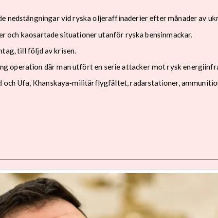
e nedstängningar vid ryska oljeraffinaderier efter månader av ukr
köer och kaosartade situationer utanför ryska bensinmackar.
g, till följd av krisen.
 operation där man utfört en serie attacker mot rysk energiinfra
d och Ufa, Khanskaya-militärflygfältet, radarstationer, ammunitio