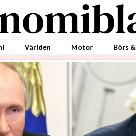
nomibl
mi
Världen
Motor
Börs &