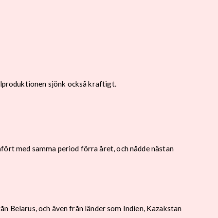
elproduktionen sjönk också kraftigt.
ämfört med samma period förra året, och nådde nästan
från Belarus, och även från länder som Indien, Kazakstan