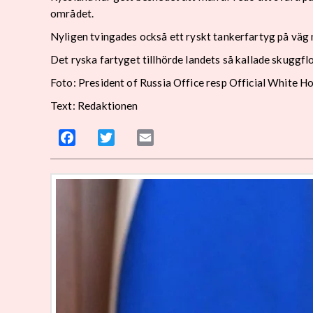
området.
Nyligen tvingades också ett ryskt tankerfartyg på väg
Det ryska fartyget tillhörde landets så kallade skuggflo
Foto: President of Russia Office resp Official White 
Text: Redaktionen
Facebook
Twitter
Email