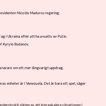
presidenten Nicolás Maduros regering.
g i Ukraina efter att ha avsatts av Putin.
ef Kyrylo Budanov.
 snarare om ett mer långvarigt uppdrag.
s enheter är i Venezuela. Det är bara ett spel, säger
derstrukit vikten av att inte eskalera situationen i