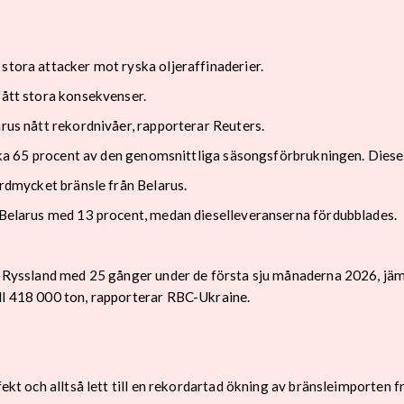
stora attacker mot ryska oljeraffinaderier.
fått stora konsekvenser.
arus nått rekordnivåer, rapporterar Reuters.
cirka 65 procent av den genomsnittliga säsongsförbrukningen. Dies
ordmycket bränsle från Belarus.
n Belarus med 13 procent, medan dieselleveranserna fördubblades.
ill Ryssland med 25 gånger under de första sju månaderna 2026, j
ll 418 000 ton, rapporterar RBC-Ukraine.
fekt och alltså lett till en rekordartad ökning av bränsleimporten 