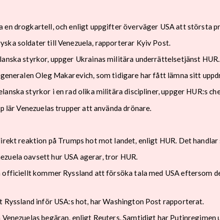
 en drogkartell, och enligt uppgifter överväger USA att största 
ska soldater till Venezuela, rapporterar Kyiv Post.
lanska styrkor, uppger Ukrainas militära underrättelsetjänst HUR.
 generalen Oleg Makarevich, som tidigare har fått lämna sitt uppdra
anska styrkor i en rad olika militära discipliner, uppger HUR:s ch
pp lär Venezuelas trupper att använda drönare.
direkt reaktion på Trumps hot mot landet, enligt HUR. Det handlar
ezuela oavsett hur USA agerar, tror HUR.
 officiellt kommer Ryssland att försöka tala med USA eftersom dera
at Ryssland inför USA:s hot, har Washington Post rapporterat.
 Venezuelas begäran, enligt Reuters. Samtidigt har Putinregimen un