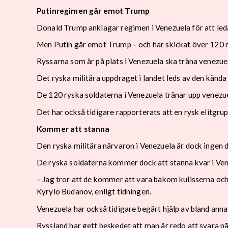
Putinregimen går emot Trump
Donald Trump anklagar regimen i Venezuela för att leda
Men Putin går emot Trump – och har skickat över 120 ry
Ryssarna som är på plats i Venezuela ska träna venezue
Det ryska militära uppdraget i landet leds av den kända
De 120 ryska soldaterna i Venezuela tränar upp venezuel
Det har också tidigare rapporterats att en rysk elitgru
Kommer att stanna
Den ryska militära närvaron i Venezuela är dock ingen 
De ryska soldaterna kommer dock att stanna kvar i Ven
– Jag tror att de kommer att vara bakom kulisserna och
Kyrylo Budanov, enligt tidningen.
Venezuela har också tidigare begärt hjälp av bland ann
Ryssland har gett beskedet att man är redo att svara på