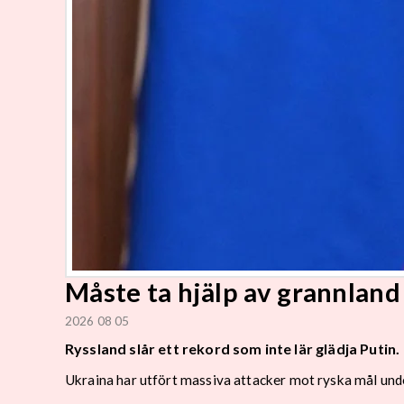
Måste ta hjälp av grannland
2026 08 05
Ryssland slår ett rekord som inte lär glädja Putin.
Ukraina har utfört massiva attacker mot ryska mål un