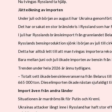
Nu tvingas Ryssland ta hjälp.
Jätteökning av importen
Under juli och början av augusti har Ukraina genomfört 
Det har orsakat en stor bränslekris i Ryssland som har 
I juli har Rysslands bränsleimport från grannlandet Bel
Rysslands bensinproduktion sjönk i början av juli till 
Detta har alltså lett till att man tvingas importera rek
Bara mellan juni och juli ökade importen av bensin frå
Trenden under hela 2026 är ännu tydligare.
– Totalt sett ökade bensinleveranserna från Belarus t
665 000 ton. Dieselimporten ökade nästan sjufaldigt ti
Import även från andra länder
Situationen är mardrömslik för Putin och Kreml.
Ukrainas attacker långt inne i Ryssland har haft stor ef