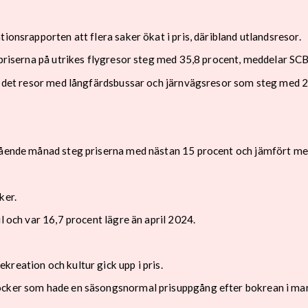
ionsrapporten att flera saker ökat i pris, däribland utlandsresor.
 priserna på utrikes flygresor steg med 35,8 procent, meddelar SCB
ar det resor med långfärdsbussar och järnvägsresor som steg med 2
gående månad steg priserna med nästan 15 procent och jämfört med a
ker.
l och var 16,7 procent lägre än april 2024.
kreation och kultur gick upp i pris.
öcker som hade en säsongsnormal prisuppgång efter bokrean i mar