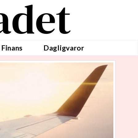
adet
 Finans
Dagligvaror