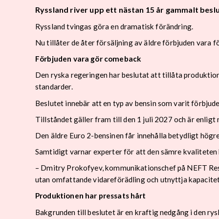
Ryssland river upp ett nästan 15 år gammalt besl
Ryssland tvingas göra en dramatisk förändring.
Nu tillåter de åter försäljning av äldre förbjuden vara
Förbjuden vara gör comeback
Den ryska regeringen har beslutat att tillåta produkti
standarder.
Beslutet innebär att en typ av bensin som varit förbjud
Tillståndet gäller fram till den 1 juli 2027 och är enli
Den äldre Euro 2-bensinen får innehålla betydligt högre
Samtidigt varnar experter för att den sämre kvalitete
– Dmitry Prokofyev, kommunikationschef på NEFT Resear
utan omfattande vidareförädling och utnyttja kapacitet 
Produktionen har pressats hårt
Bakgrunden till beslutet är en kraftig nedgång i den ry