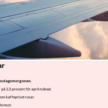
ar
 onsdagsmorgonen.
 på 2,3 procent för april månad.
som kaffepriset rusar.
dsresor.