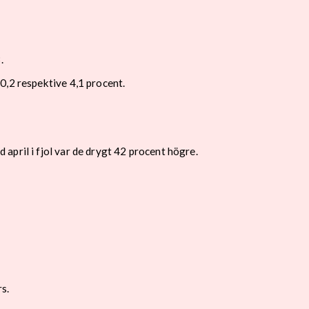
.
0,2 respektive 4,1 procent.
pril i fjol var de drygt 42 procent högre.
s.