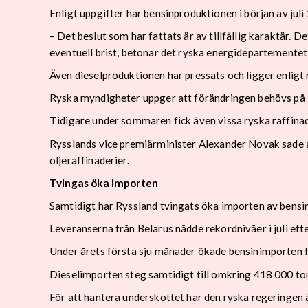
Enligt uppgifter har bensinproduktionen i början av jul
– Det beslut som har fattats är av tillfällig karaktär. 
eventuell brist, betonar det ryska energidepartementet
Även dieselproduktionen har pressats och ligger enligt
Ryska myndigheter uppger att förändringen behövs på g
Tidigare under sommaren fick även vissa ryska raffinade
Rysslands vice premiärminister Alexander Novak sade a
oljeraffinaderier.
Tvingas öka importen
Samtidigt har Ryssland tvingats öka importen av bensin 
Leveranserna från Belarus nådde rekordnivåer i juli eft
Under årets första sju månader ökade bensinimporten f
Dieselimporten steg samtidigt till omkring 418 000 to
För att hantera underskottet har den ryska regeringen ä