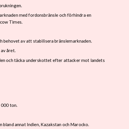
rbrukningen.
ka marknaden med fordonsbränsle och förhindra en
oscow Times.
h behovet av att stabilisera bränslemarknaden.
av året.
en och täcka underskottet efter attacker mot landets
 000 ton.
rån bland annat Indien, Kazakstan och Marocko.