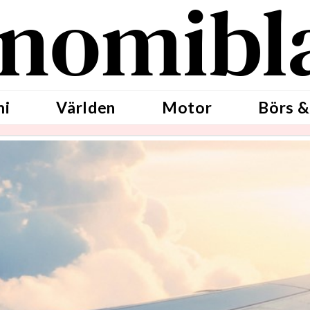
nomibl
mi
Världen
Motor
Börs &