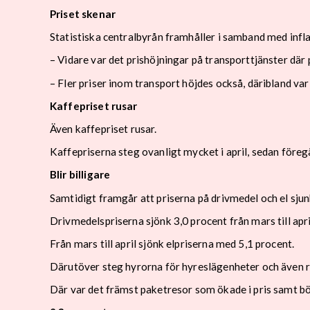
Priset skenar
Statistiska centralbyrån framhåller i samband med inflat
– Vidare var det prishöjningar på transporttjänster där
– Fler priser inom transport höjdes också, däribland v
Kaffepriset rusar
Även kaffepriset rusar.
Kaffepriserna steg ovanligt mycket i april, sedan före
Blir billigare
Samtidigt framgår att priserna på drivmedel och el sjun
Drivmedelspriserna sjönk 3,0 procent från mars till apri
Från mars till april sjönk elpriserna med 5,1 procent.
Därutöver steg hyrorna för hyreslägenheter och även re
Där var det främst paketresor som ökade i pris samt b