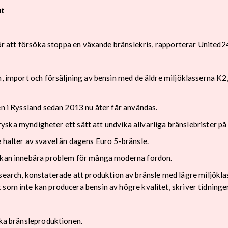
ut
 för att försöka stoppa en växande bränslekris, rapporterar United2
on, import och försäljning av bensin med de äldre miljöklasserna K
en i Ryssland sedan 2013 nu åter får användas.
gt ryska myndigheter ett sätt att undvika allvarliga bränslebrister 
 halter av svavel än dagens Euro 5-bränsle.
n kan innebära problem för många moderna fordon.
ch, konstaterade att produktion av bränsle med lägre miljöklass 
som inte kan producera bensin av högre kvalitet, skriver tidninge
ska bränsleproduktionen.