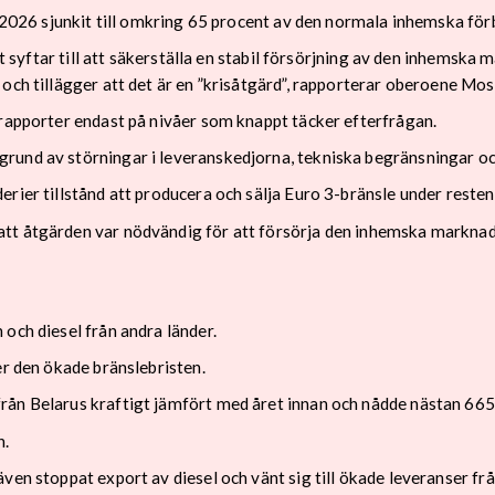
i 2026 sjunkit till omkring 65 procent av den normala inhemska fö
Det syftar till att säkerställa en stabil försörjning av den inhems
 och tillägger att det är en ”krisåtgärd”, rapporterar oberoene M
 rapporter endast på nivåer som knappt täcker efterfrågan.
rund av störningar i leveranskedjorna, tekniska begränsningar oc
rier tillstånd att producera och sälja Euro 3-bränsle under resten 
tt åtgärden var nödvändig för att försörja den inhemska marknad
och diesel från andra länder.
er den ökade bränslebristen.
rån Belarus kraftigt jämfört med året innan och nådde nästan 665
n.
ven stoppat export av diesel och vänt sig till ökade leveranser f