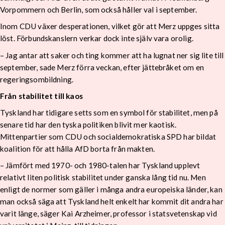
Vorpommern och Berlin, som också håller val i september.
Inom CDU växer desperationen, vilket gör att Merz uppges sitta
löst. Förbundskanslern verkar dock inte själv vara orolig.
– Jag antar att saker och ting kommer att ha lugnat ner sig lite till
september, sade Merz förra veckan, efter jättebråket om en
regeringsombildning.
Från stabilitet till kaos
Tyskland har tidigare setts som en symbol för stabilitet, men på
senare tid har den tyska politiken blivit mer kaotisk.
Mittenpartier som CDU och socialdemokratiska SPD har bildat
koalition för att hålla AfD borta från makten.
– Jämfört med 1970- och 1980-talen har Tyskland upplevt
relativt liten politisk stabilitet under ganska lång tid nu. Men
enligt de normer som gäller i många andra europeiska länder, kan
man också säga att Tyskland helt enkelt har kommit dit andra har
varit länge, säger Kai Arzheimer, professor i statsvetenskap vid