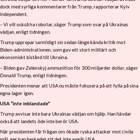
dock med syrliga kommentarer från Trump, rapporterar Kyiv
Independent.
– Vi vill också ha robotar, säger Trump som svar på Ukrainas
vädjan, enligt tidningen.
Trump upprepar samtidigt sin sedan länge kända kritik mot
Biden-administrationen, som gav ett stort militärt och
ekonomiskt bistånd till Ukraina.
– Biden gav Zelenskyj ammunition för 300 miljarder dollar, säger
Donald Trump, enligt tidningen.
Presidenten menar att USA nu måste fokusera på att fylla på sina
egna lager igen.
USA ”inte inblandade”
Trump avvisar inte bara Ukrainas vädjan om hjälp. Han hävdar
också att landets öde inte berör USA.
När presidenten får frågan om ökade ryska attacker mot civila
mål, ger han beskedet att det inte angår USA.