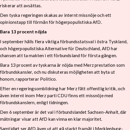
riskerar att avsättas.
Den tyska regeringen skakas av internt missnöje och ett
opinionstapp till förmån för högerpopulistiska AfD.
Bara 13 procent nöjda
I september hålls flera viktiga förbundsstatsval i östra Tyskland,
och högerpopulistiska Alternative für Deutschland, AfD har
chansen att ta makten i ett förbundsland för första gången.
Bara 13 procent av tyskarna är nöjda med Merz prestation som
förbundskansler, och nu diskuteras möjligheten att byta ut
honom, rapporterar Politico.
Efter en regeringsombildning har Merz fått offentlig kritik, och
även internt inom Merz parti CDU finns ett missnöje med
förbundskanslern, enligt tidningen.
Den 6 september är det val i förbundslandet Sachsen-Anhalt, där
mätningar visar att AfD kan vinna en klar majoritet.
Samtidigt ser AfD även ut att gå starkt framåt i Mecklenburg-