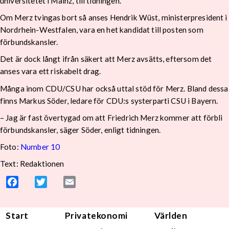
universitetet i Mainz, till tidningen.
Om Merz tvingas bort så anses Hendrik Wüst, ministerpresident i
Nordrhein-Westfalen, vara en het kandidat till posten som
förbundskansler.
Det är dock långt ifrån säkert att Merz avsätts, eftersom det
anses vara ett riskabelt drag.
Många inom CDU/CSU har också uttal stöd för Merz. Bland dessa
finns Markus Söder, ledare för CDU:s systerparti CSU i Bayern.
– Jag är fast övertygad om att Friedrich Merz kommer att förbli
förbundskansler, säger Söder, enligt tidningen.
Foto:
Number 10
Text: Redaktionen
Facebook
Twitter
Email
Start
Privatekonomi
Världen