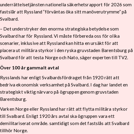
underrättelsetjänsten nationella säkerhetsrapport för 2026 som
fastslår att Ryssland ”förväntas öka sitt manöverutrymme” på
Svalbard.
– Det understryker den enorma strategiska betydelse som
Svalbard har för Ryssland. Vi måste förbereda oss för olika
scenarier, inklusive att Ryssland kan hitta en ursäkt för att
placera ut militära styrkor i den ryska gruvstaden Barentsburg på
Svalbard för att testa Norge och Nato, säger experten till TV2.
Över 100 år gammalt avtal
Rysslands har enligt Svalbardsfördraget från 1920 rätt att
bedriva ekonomisk verksamhet på Svalbard. I dag har landet en
strategiskt viktig närvaro på ögruppen genom gruvstaden
Barentsburg.
Varken Norge eller Ryssland har rätt att flytta militära styrkor
till Svalbard. Enligt 1920 års avtal ska ögruppen vara ett
demilitariserat område. samtidigt som det fastslås att Svalbard
tillhör Norge.