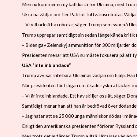
Men nu kommer en ny kalldusch för Ukraina, med Trum
Ukraina vädjar om fler Patriot-luftvärnsrobotar. Vädj
– Vi vill också ha robotar, säger Trump som svar på Ukra
Trump upprepar samtidigt sin sedan länge kända kritik 
– Biden gav Zelenskyj ammunition för 300 miljarder dol
Presidenten menar att USA nu måste fokusera på att fyl
USA ”inte inblandade”
Trump avvisar inte bara Ukrainas vädjan om hjälp. Han 
När presidenten får frågan om ökade ryska attacker mot
– Vi är inte inblandade. Ett hav skiljer oss åt, säger Do
Samtidigt menar han att han är bedrövad över dödandet
– Jag hatar att se 25 000 unga människor dödas i måna
Enligt den amerikanska presidenten förlorar Ryssland 
Men trots det avfärdar Trump alltså Ukrainas vädjan o