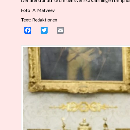
Det återstår att se om den svenska satsningen får Iph
Foto: A. Matveev
Text: Redaktionen
Facebook
Twitter
Email