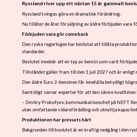
Ryssland river upp ett nästan 15 år gammalt besl
Ryssland tvingas göra en dramatisk förändring.
Nu tillåter de åter försäljning av äldre förbjuden vara
Förbjuden vara gör comeback
Den ryska regeringen har beslutat att tillåta produkti
standarder.
Beslutet innebär att en typ av bensin som varit förbjud
Tillståndet gäller fram till den 1 juli 2027 och är enli
Den äldre Euro 2-bensinen får innehålla betydligt högre
Samtidigt varnar experter för att den sämre kvalitete
– Dmitry Prokofyev, kommunikationschef på NEFT Resear
utan omfattande vidareförädling och utnyttja kapacitet 
Produktionen har pressats hårt
Bakgrunden till beslutet är en kraftig nedgång i den ry