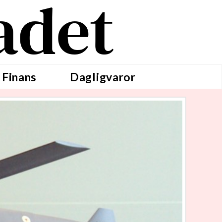
adet
 Finans
Dagligvaror