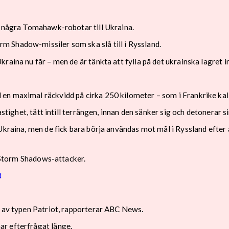
r några Tomahawk-robotar till Ukraina.
 Shadow-missiler som ska slå till i Ryssland.
raina nu får – men de är tänkta att fylla på det ukrainska lagret
en maximal räckvidd på cirka 250 kilometer – som i Frankrike kall
astighet, tätt intill terrängen, innan den sänker sig och detonerar 
Ukraina, men de fick bara börja användas mot mål i Ryssland efter 
r Storm Shadows-attacker.
d
m av typen Patriot, rapporterar ABC News.
r efterfrågat länge.