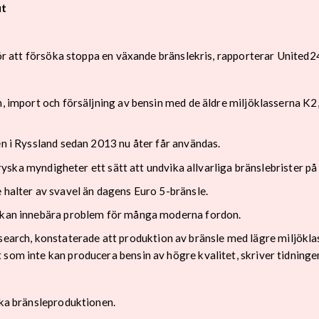
ut
 för att försöka stoppa en växande bränslekris, rapporterar United2
on, import och försäljning av bensin med de äldre miljöklasserna K
en i Ryssland sedan 2013 nu åter får användas.
gt ryska myndigheter ett sätt att undvika allvarliga bränslebrister 
 halter av svavel än dagens Euro 5-bränsle.
n kan innebära problem för många moderna fordon.
ch, konstaterade att produktion av bränsle med lägre miljöklass 
som inte kan producera bensin av högre kvalitet, skriver tidninge
ska bränsleproduktionen.