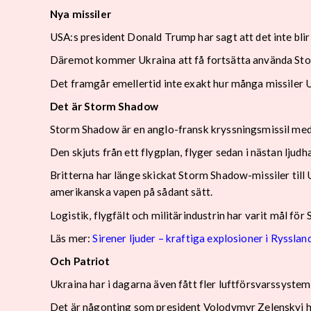
Nya missiler
USA:s president Donald Trump har sagt att det inte bli
Däremot kommer Ukraina att få fortsätta använda Storm
Det framgår emellertid inte exakt hur många missiler Uk
Det är Storm Shadow
Storm Shadow är en anglo-fransk kryssningsmissil med 
Den skjuts från ett flygplan, flyger sedan i nästan ljudh
Britterna har länge skickat Storm Shadow-missiler till 
amerikanska vapen på sådant sätt.
Logistik, flygfält och militärindustrin har varit mål fö
Läs mer:
Sirener ljuder – kraftiga explosioner i Rysslan
Och Patriot
Ukraina har i dagarna även fått fler luftförsvarssyste
Det är någonting som president Volodymyr Zelenskyj ha