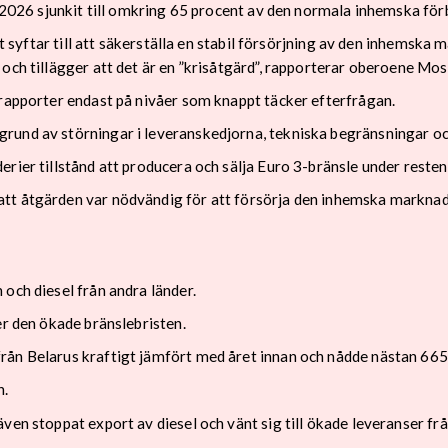
i 2026 sjunkit till omkring 65 procent av den normala inhemska fö
Det syftar till att säkerställa en stabil försörjning av den inhems
 och tillägger att det är en ”krisåtgärd”, rapporterar oberoene M
 rapporter endast på nivåer som knappt täcker efterfrågan.
rund av störningar i leveranskedjorna, tekniska begränsningar oc
rier tillstånd att producera och sälja Euro 3-bränsle under resten 
tt åtgärden var nödvändig för att försörja den inhemska marknad
och diesel från andra länder.
er den ökade bränslebristen.
rån Belarus kraftigt jämfört med året innan och nådde nästan 665
n.
ven stoppat export av diesel och vänt sig till ökade leveranser f