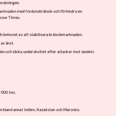
rbrukningen.
ka marknaden med fordonsbränsle och förhindra en
oscow Times.
h behovet av att stabilisera bränslemarknaden.
av året.
en och täcka underskottet efter attacker mot landets
 000 ton.
rån bland annat Indien, Kazakstan och Marocko.