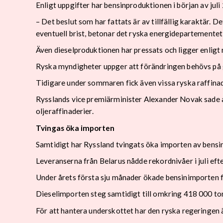
Enligt uppgifter har bensinproduktionen i början av jul
– Det beslut som har fattats är av tillfällig karaktär. 
eventuell brist, betonar det ryska energidepartementet
Även dieselproduktionen har pressats och ligger enligt
Ryska myndigheter uppger att förändringen behövs på g
Tidigare under sommaren fick även vissa ryska raffinade
Rysslands vice premiärminister Alexander Novak sade a
oljeraffinaderier.
Tvingas öka importen
Samtidigt har Ryssland tvingats öka importen av bensin 
Leveranserna från Belarus nådde rekordnivåer i juli eft
Under årets första sju månader ökade bensinimporten f
Dieselimporten steg samtidigt till omkring 418 000 to
För att hantera underskottet har den ryska regeringen ä