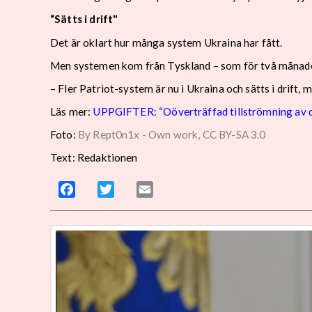
“Sätts i drift"
Det är oklart hur många system Ukraina har fått.
Men systemen kom från Tyskland – som för två månader 
– Fler Patriot-system är nu i Ukraina och sätts i drift, 
Läs mer:
UPPGIFTER: “Oöverträffad tillströmning av d
Foto:
By Rept0n1x - Own work, CC BY-SA 3.0
Text: Redaktionen
Facebook
Twitter
Email