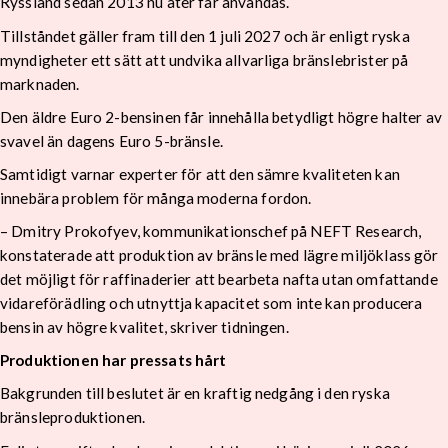
Ryssland sedan 2013 nu åter får användas.
Tillståndet gäller fram till den 1 juli 2027 och är enligt ryska
myndigheter ett sätt att undvika allvarliga bränslebrister på
marknaden.
Den äldre Euro 2-bensinen får innehålla betydligt högre halter av
svavel än dagens Euro 5-bränsle.
Samtidigt varnar experter för att den sämre kvaliteten kan
innebära problem för många moderna fordon.
– Dmitry Prokofyev, kommunikationschef på NEFT Research,
konstaterade att produktion av bränsle med lägre miljöklass gör
det möjligt för raffinaderier att bearbeta nafta utan omfattande
vidareförädling och utnyttja kapacitet som inte kan producera
bensin av högre kvalitet, skriver tidningen.
Produktionen har pressats hårt
Bakgrunden till beslutet är en kraftig nedgång i den ryska
bränsleproduktionen.