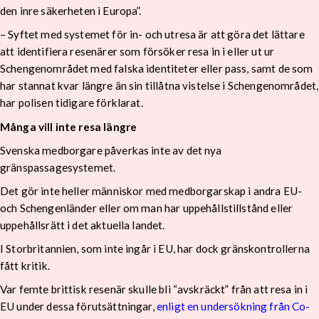
den inre säkerheten i Europa”.
– Syftet med systemet för in- och utresa är att göra det lättare
att identifiera resenärer som försöker resa in i eller ut ur
Schengenområdet med falska identiteter eller pass, samt de som
har stannat kvar längre än sin tillåtna vistelse i Schengenområdet,
har polisen tidigare förklarat.
Många vill inte resa längre
Svenska medborgare påverkas inte av det nya
gränspassagesystemet.
Det gör inte heller människor med medborgarskap i andra EU-
och Schengenländer eller om man har uppehållstillstånd eller
uppehållsrätt i det aktuella landet.
I Storbritannien, som inte ingår i EU, har dock gränskontrollerna
fått kritik.
Var femte brittisk resenär skulle bli “avskräckt” från att resa in i
EU under dessa förutsättningar,
enligt en undersökning från Co-