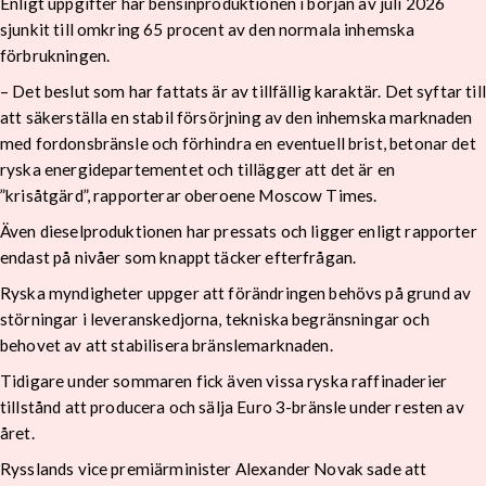
Enligt uppgifter har bensinproduktionen i början av juli 2026
sjunkit till omkring 65 procent av den normala inhemska
förbrukningen.
– Det beslut som har fattats är av tillfällig karaktär. Det syftar till
att säkerställa en stabil försörjning av den inhemska marknaden
med fordonsbränsle och förhindra en eventuell brist, betonar det
ryska energidepartementet och tillägger att det är en
”krisåtgärd”, rapporterar oberoene Moscow Times.
Även dieselproduktionen har pressats och ligger enligt rapporter
endast på nivåer som knappt täcker efterfrågan.
Ryska myndigheter uppger att förändringen behövs på grund av
störningar i leveranskedjorna, tekniska begränsningar och
behovet av att stabilisera bränslemarknaden.
Tidigare under sommaren fick även vissa ryska raffinaderier
tillstånd att producera och sälja Euro 3-bränsle under resten av
året.
Rysslands vice premiärminister Alexander Novak sade att