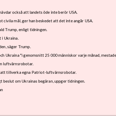
hävdar också att landets öde inte berör USA.
 civila mål, ger han beskedet att det inte angår USA.
nald Trump, enligt tidningen.
 i Ukraina.
den, säger Trump.
och Ukraina "i genomsnitt 25 000 människor varje månad, mestadel
m luftvärnsrobotar.
 att tillverka egna Patriot-luftvärnsrobotar.
gt beslut om Ukrainas begäran, uppger tidningen.
an