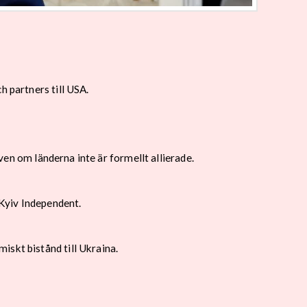
h partners till USA.
även om länderna inte är formellt allierade.
Kyiv Independent.
iskt bistånd till Ukraina.