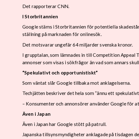
Det rapporterar CNN.
I Storbritannien
Google stäms i Storbritannien för potentiella skadestån
ställning på marknaden för onlinesök.
Det motsvarar ungefär 64 miljarder svenska kronor.
I grupptalan, som lämnades in till Competition Appeal T
annonser som visas i sökfrågor än vad som annars skul
“Spekulativt och opportunistiskt”
Som väntat slår Google tillbaka mot anklagelserna.
Techjätten beskriver det hela som “ännu ett spekulativt 
– Konsumenter och annonsörer använder Google för att d
Även i Japan
Även i Japan har Google stött på patrull.
Japanska tillsynsmyndigheter anklagade på tisdagen de