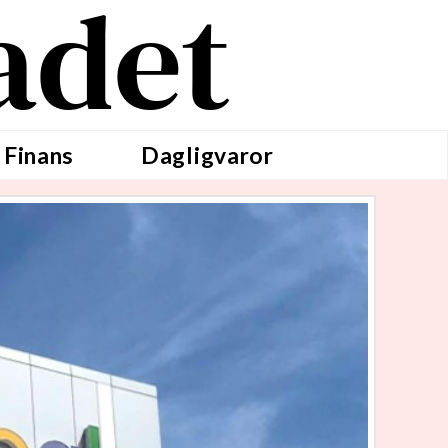
adet
 Finans
Dagligvaror