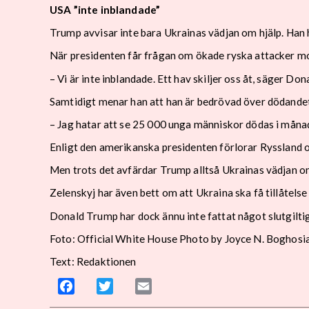
USA ”inte inblandade”
Trump avvisar inte bara Ukrainas vädjan om hjälp. Han 
När presidenten får frågan om ökade ryska attacker mot
– Vi är inte inblandade. Ett hav skiljer oss åt, säger Do
Samtidigt menar han att han är bedrövad över dödandet
– Jag hatar att se 25 000 unga människor dödas i måna
Enligt den amerikanska presidenten förlorar Ryssland 
Men trots det avfärdar Trump alltså Ukrainas vädjan o
Zelenskyj har även bett om att Ukraina ska få tillåtelse
Donald Trump har dock ännu inte fattat något slutgilti
Foto: Official White House Photo by Joyce N. Boghosi
Text: Redaktionen
Facebook
Twitter
Email