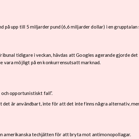
d på upp till 5 miljarder pund (6,6 miljarder dollar) i en gruppta
ribunal tidigare i veckan, hävdas att Googles agerande gjorde det m
le vara möjligt på en konkurrensutsatt marknad.
och opportunistiskt fall”.
et är användbart, inte för att det inte finns några alternativ, me
n amerikanska techjätten för att bryta mot antimonopollagar.