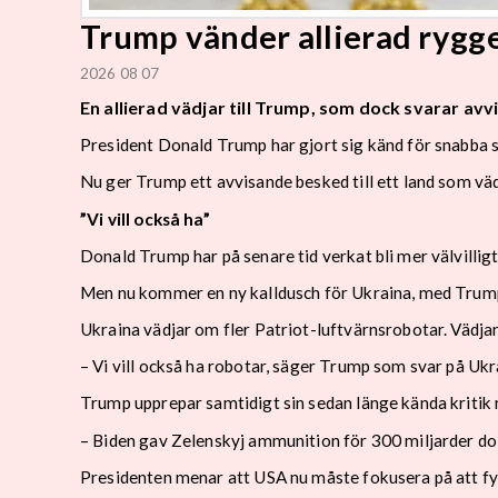
Trump vänder allierad rygg
2026 08 07
En allierad vädjar till Trump, som dock svarar avv
President Donald Trump har gjort sig känd för snabba sv
Nu ger Trump ett avvisande besked till ett land som väd
”Vi vill också ha”
Donald Trump har på senare tid verkat bli mer välvilligt 
Men nu kommer en ny kalldusch för Ukraina, med Trum
Ukraina vädjar om fler Patriot-luftvärnsrobotar. Vädj
– Vi vill också ha robotar, säger Trump som svar på Ukra
Trump upprepar samtidigt sin sedan länge kända kritik 
– Biden gav Zelenskyj ammunition för 300 miljarder dol
Presidenten menar att USA nu måste fokusera på att fyl