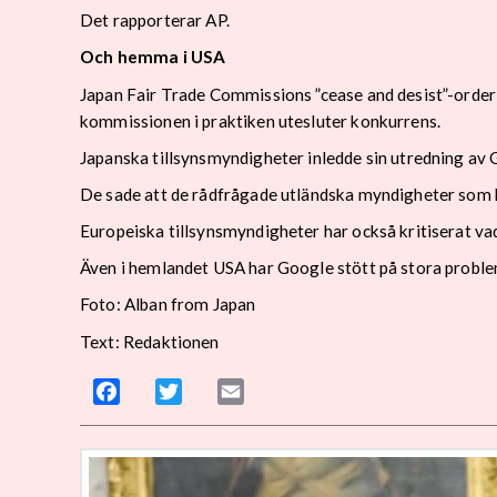
Det rapporterar AP.
Och hemma i USA
Japan Fair Trade Commissions ”cease and desist”-order
kommissionen i praktiken utesluter konkurrens.
Japanska tillsynsmyndigheter inledde sin utredning av
De sade att de rådfrågade utländska myndigheter som h
Europeiska tillsynsmyndigheter har också kritiserat v
Även i hemlandet USA har Google stött på stora probl
Foto: Alban from Japan
Text: Redaktionen
Facebook
Twitter
Email