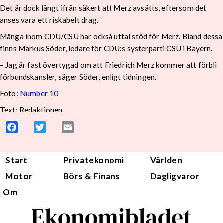
Det är dock långt ifrån säkert att Merz avsätts, eftersom det
anses vara ett riskabelt drag.
Många inom CDU/CSU har också uttal stöd för Merz. Bland dessa
finns Markus Söder, ledare för CDU:s systerparti CSU i Bayern.
– Jag är fast övertygad om att Friedrich Merz kommer att förbli
förbundskansler, säger Söder, enligt tidningen.
Foto:
Number 10
Text: Redaktionen
Facebook
Twitter
Email
Start
Privatekonomi
Världen
Motor
Börs & Finans
Dagligvaror
Om
Ekonomibladet