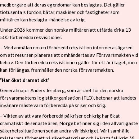
medborgare att deras egendomar kan beslagtas. Det gäller
tiotusentals fordon, båtar, maskiner och fastigheter som
militären kan beslagta i händelse av krig.
Under 2026 kommer den norska militären att utfärda cirka 13
500 förberedda rekvisitioner.
– Med anmälan om en förberedd rekvisition informeras ägaren
om att resursen planeras att omhändertas av Försvarsmakten vid
behov. Den förberedda rekvisitionen gäller för ett år i taget, men
kan förlängas, framhåller den norska försvarsmakten.
”Har ökat dramatiskt”
Generalmajor Anders Jernberg, som är chef för den norska
försvarsmaktens logistikorganisation (FLO), betonar att landets
invånare måste vara förberedda på kriser och krig.
– Vikten av att vara förberedd på kriser och krig har ökat
dramatiskt de senaste åren. Norge befinner sig i den allvarligaste
säkerhetssituationen sedan andra världskriget. Vårt samhälle
måste vara förberett på säkerhetskriser och i värsta fall krig. Vi