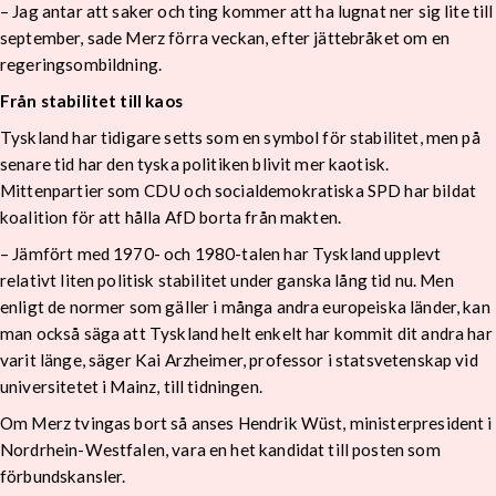
– Jag antar att saker och ting kommer att ha lugnat ner sig lite till
september, sade Merz förra veckan, efter jättebråket om en
regeringsombildning.
Från stabilitet till kaos
Tyskland har tidigare setts som en symbol för stabilitet, men på
senare tid har den tyska politiken blivit mer kaotisk.
Mittenpartier som CDU och socialdemokratiska SPD har bildat
koalition för att hålla AfD borta från makten.
– Jämfört med 1970- och 1980-talen har Tyskland upplevt
relativt liten politisk stabilitet under ganska lång tid nu. Men
enligt de normer som gäller i många andra europeiska länder, kan
man också säga att Tyskland helt enkelt har kommit dit andra har
varit länge, säger Kai Arzheimer, professor i statsvetenskap vid
universitetet i Mainz, till tidningen.
Om Merz tvingas bort så anses Hendrik Wüst, ministerpresident i
Nordrhein-Westfalen, vara en het kandidat till posten som
förbundskansler.