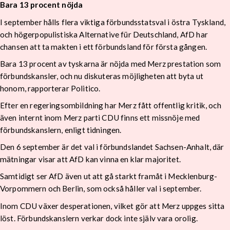
Bara 13 procent nöjda
I september hålls flera viktiga förbundsstatsval i östra Tyskland,
och högerpopulistiska Alternative für Deutschland, AfD har
chansen att ta makten i ett förbundsland för första gången.
Bara 13 procent av tyskarna är nöjda med Merz prestation som
förbundskansler, och nu diskuteras möjligheten att byta ut
honom, rapporterar Politico.
Efter en regeringsombildning har Merz fått offentlig kritik, och
även internt inom Merz parti CDU finns ett missnöje med
förbundskanslern, enligt tidningen.
Den 6 september är det val i förbundslandet Sachsen-Anhalt, där
mätningar visar att AfD kan vinna en klar majoritet.
Samtidigt ser AfD även ut att gå starkt framåt i Mecklenburg-
Vorpommern och Berlin, som också håller val i september.
Inom CDU växer desperationen, vilket gör att Merz uppges sitta
löst. Förbundskanslern verkar dock inte själv vara orolig.