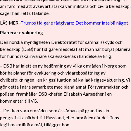
är i färd med att avsevärt stärka vår militära och civila beredskap,
säger han i ett uttalande.
LÄS MER:
Trumps tidigare rådgivare: Det kommer inte bli något
Planerar evakuering
Den norska myndigheten Direktoratet för samhällsskydd och
beredskap (DSB) har tidigare meddelat att man har börjat planera
för hur norska invånare ska evakueras i händelse av krig.
– DSB har inlett en ny bedömning av vilka områden i Norge som
bör ha planer för evakuering och vidarebosättning av
civilbefolkningen i en krigssituation, så kallad krigsevakuering. Vi
gör detta i nära samarbete med bland annat Försvarsmakten och
polisen, framhåller DSB-chefen Elisabeth Aarsæther i en
kommentar till VG.
– Det kan vara områden som är sårbara på grund av sin
geografiska närhet till Ryssland, eller områden där det finns
legitima militära mål, tillägger hon.