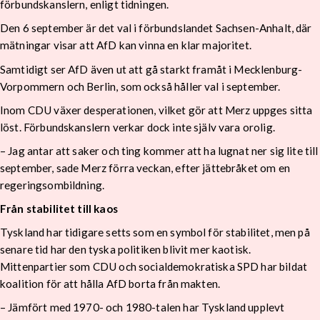
förbundskanslern, enligt tidningen.
Den 6 september är det val i förbundslandet Sachsen-Anhalt, där
mätningar visar att AfD kan vinna en klar majoritet.
Samtidigt ser AfD även ut att gå starkt framåt i Mecklenburg-
Vorpommern och Berlin, som också håller val i september.
Inom CDU växer desperationen, vilket gör att Merz uppges sitta
löst. Förbundskanslern verkar dock inte själv vara orolig.
– Jag antar att saker och ting kommer att ha lugnat ner sig lite till
september, sade Merz förra veckan, efter jättebråket om en
regeringsombildning.
Från stabilitet till kaos
Tyskland har tidigare setts som en symbol för stabilitet, men på
senare tid har den tyska politiken blivit mer kaotisk.
Mittenpartier som CDU och socialdemokratiska SPD har bildat
koalition för att hålla AfD borta från makten.
– Jämfört med 1970- och 1980-talen har Tyskland upplevt