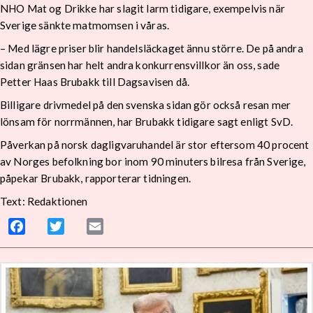
NHO Mat og Drikke har slagit larm tidigare, exempelvis när
Sverige sänkte matmomsen i våras.
– Med lägre priser blir handelsläckaget ännu större. De på andra
sidan gränsen har helt andra konkurrensvillkor än oss, sade
Petter Haas Brubakk till Dagsavisen då.
Billigare drivmedel på den svenska sidan gör också resan mer
lönsam för norrmännen, har Brubakk tidigare sagt enligt SvD.
Påverkan på norsk dagligvaruhandel är stor eftersom 40 procent
av Norges befolkning bor inom 90 minuters bilresa från Sverige,
påpekar Brubakk, rapporterar tidningen.
Text: Redaktionen
Facebook
Twitter
Email