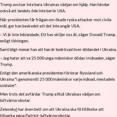
Trump avvisar inte bara Ukrainas vädjan om hjälp. Han hävdar
också att landets öde inte berör USA.
När presidenten får frågan om ökade ryska attacker mot civila
mål, ger han beskedet att det inte angår USA.
– Vi är inte inblandade. Ett hav skiljer oss åt, säger Donald Trump,
enligt tidningen.
Samtidigt menar han att han är bedrövad över dödandet i Ukraina.
– Jag hatar att se 25 000 unga människor dödas i månaden, säger
Trump.
Enligt den amerikanska presidenten förlorar Ryssland och
Ukraina "i genomsnitt 25 000 människor varje månad, mestadels
soldater".
Men trots det avfärdar Trump alltså Ukrainas vädjan om
luftvärnsrobotar.
Zelenskyj har även bett om att Ukraina ska få tillåtelse att
tillverka egna Patriot-luftvärnsrobotar.