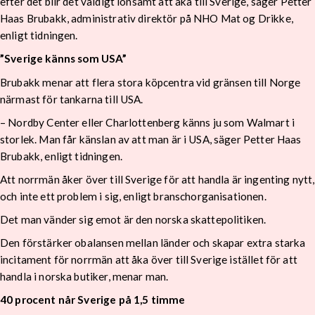
efter det blir det väldigt lönsamt att åka till Sverige, säger Petter
Haas Brubakk, administrativ direktör på NHO Mat og Drikke,
enligt tidningen.
”Sverige känns som USA”
Brubakk menar att flera stora köpcentra vid gränsen till Norge
närmast för tankarna till USA.
– Nordby Center eller Charlottenberg känns ju som Walmart i
storlek. Man får känslan av att man är i USA, säger Petter Haas
Brubakk, enligt tidningen.
Att norrmän åker över till Sverige för att handla är ingenting nytt,
och inte ett problem i sig, enligt branschorganisationen.
Det man vänder sig emot är den norska skattepolitiken.
Den förstärker obalansen mellan länder och skapar extra starka
incitament för norrmän att åka över till Sverige istället för att
handla i norska butiker, menar man.
40 procent når Sverige på 1,5 timme