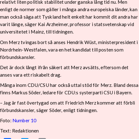
relativt liten politisk stabilitet under ganska lång tid nu. Men
enligt de normer som gäller i många andra europeiska länder, kan
man också säga att Tyskland helt enkelt har kommit dit andra har
varit länge, säger Kai Arzheimer, professor i statsvetenskap vid
universitetet i Mainz, till tidningen.
Om Merz tvingas bort så anses Hendrik Wüst, ministerpresident i
Nordrhein-Westfalen, vara en het kandidat till posten som
förbundskansler.
Det är dock långt ifrån säkert att Merz avsätts, eftersom det
anses vara ett riskabelt drag.
Många inom CDU/CSU har också uttal stöd för Merz. Bland dessa
finns Markus Söder, ledare för CDU:s systerparti CSU i Bayern.
– Jag är fast övertygad om att Friedrich Merz kommer att förbli
förbundskansler, säger Söder, enligt tidningen.
Foto:
Number 10
Text: Redaktionen