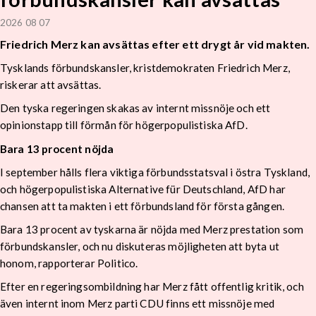
2026 08 07
Friedrich Merz kan avsättas efter ett drygt år vid makten.
Tysklands förbundskansler, kristdemokraten Friedrich Merz,
riskerar att avsättas.
Den tyska regeringen skakas av internt missnöje och ett
opinionstapp till förmån för högerpopulistiska AfD.
Bara 13 procent nöjda
I september hålls flera viktiga förbundsstatsval i östra Tyskland,
och högerpopulistiska Alternative für Deutschland, AfD har
chansen att ta makten i ett förbundsland för första gången.
Bara 13 procent av tyskarna är nöjda med Merz prestation som
förbundskansler, och nu diskuteras möjligheten att byta ut
honom, rapporterar Politico.
Efter en regeringsombildning har Merz fått offentlig kritik, och
även internt inom Merz parti CDU finns ett missnöje med