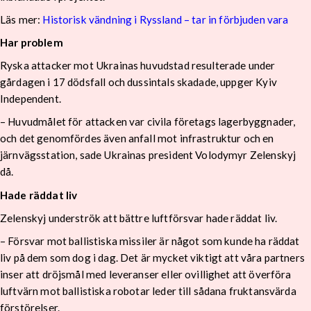
Läs mer:
Historisk vändning i Ryssland – tar in förbjuden vara
Har problem
Ryska attacker mot Ukrainas huvudstad resulterade under
gårdagen i 17 dödsfall och dussintals skadade, uppger Kyiv
Independent.
– Huvudmålet för attacken var civila företags lagerbyggnader,
och det genomfördes även anfall mot infrastruktur och en
järnvägsstation, sade Ukrainas president Volodymyr Zelenskyj
då.
Hade räddat liv
Zelenskyj underströk att bättre luftförsvar hade räddat liv.
– Försvar mot ballistiska missiler är något som kunde ha räddat
liv på dem som dog i dag. Det är mycket viktigt att våra partners
inser att dröjsmål med leveranser eller ovillighet att överföra
luftvärn mot ballistiska robotar leder till sådana fruktansvärda
förstörelser.