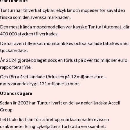
Går i konkurs
Tunturi har tillverkat cyklar, elcyklar och mopeder för såväl den
finska som den svenska marknaden.
Den mest kända mopedmodellen var kanske Tunturi Automat, där
400 000 stycken tillverkades.
De har även tillverkat mountainbikes och så kallade fatbikes med
tjockare däck.
År 2024 gjorde bolaget dock en förlust på över tio miljoner euro,
rapporterar Yle.
Och förra året landade förlusten på 12 miljoner euro –
motsvarande drygt 131 miljoner kronor.
Utländsk ägare
Sedan år 2003 har Tunturi varit en del av nederländska Accell
Group.
I ett bokslut från förra året uppmärksammade revisorn
osäkerheter kring cykeljättens fortsatta verksamhet.