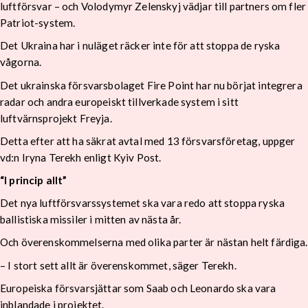
luftförsvar – och Volodymyr Zelenskyj vädjar till partners om fler
Patriot-system.
Det Ukraina har i nuläget räcker inte för att stoppa de ryska
vågorna.
Det ukrainska försvarsbolaget Fire Point har nu börjat integrera
radar och andra europeiskt tillverkade system i sitt
luftvärnsprojekt Freyja.
Detta efter att ha säkrat avtal med 13 försvarsföretag, uppger
vd:n Iryna Terekh enligt Kyiv Post.
“I princip allt”
Det nya luftförsvarssystemet ska vara redo att stoppa ryska
ballistiska missiler i mitten av nästa år.
Och överenskommelserna med olika parter är nästan helt färdiga.
– I stort sett allt är överenskommet, säger Terekh.
Europeiska försvarsjättar som Saab och Leonardo ska vara
inblandade i projektet.