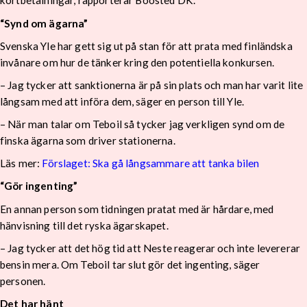
kortbetalningar, rapporterar Boosted DK.
“Synd om ägarna”
Svenska Yle har gett sig ut på stan för att prata med finländska
invånare om hur de tänker kring den potentiella konkursen.
– Jag tycker att sanktionerna är på sin plats och man har varit lite
långsam med att införa dem, säger en person till Yle.
– När man talar om Teboil så tycker jag verkligen synd om de
finska ägarna som driver stationerna.
Läs mer:
Förslaget: Ska gå långsammare att tanka bilen
“Gör ingenting”
En annan person som tidningen pratat med är hårdare, med
hänvisning till det ryska ägarskapet.
– Jag tycker att det hög tid att Neste reagerar och inte levererar
bensin mera. Om Teboil tar slut gör det ingenting, säger
personen.
Det har hänt