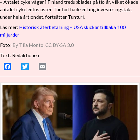
– Antalet cykelvägar i Finland tredubblades på tio år, vilket ökade
antalet cykelentusiaster. Tunturi hade en hög investeringstakt
under hela årtiondet, fortsätter Tunturi.
Läs mer:
Historisk återbetalning – USA skickar tillbaka 100
miljarder
Foto:
By Tiia Monto, CC BY-SA 3.0
Text: Redaktionen
Facebook
Twitter
Email