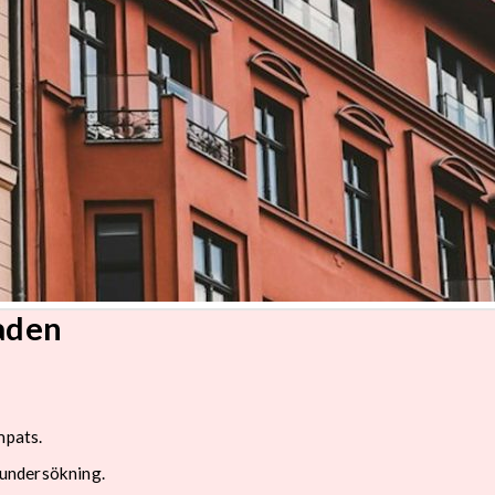
aden
mpats.
y undersökning.