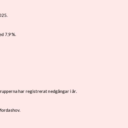
025.
ed 7,9 %.
upperna har registrerat nedgångar i år.
 Mordashov.