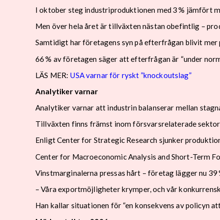
I oktober steg industriproduktionen med 3 % jämfört me
Men över hela året är tillväxten nästan obefintlig – p
Samtidigt har företagens syn på efterfrågan blivit mer 
66 % av företagen säger att efterfrågan är “under norm
LÄS MER:
USA varnar för ryskt ”knockoutslag”
Analytiker varnar
Analytiker varnar att industrin balanserar mellan stag
Tillväxten finns främst inom försvarsrelaterade sekto
Enligt Center for Strategic Research sjunker produktion
Center for Macroeconomic Analysis and Short-Term Fore
Vinstmarginalerna pressas hårt – företag lägger nu 39 %
– Våra exportmöjligheter krymper, och vår konkurrens
Han kallar situationen för “en konsekvens av policyn at