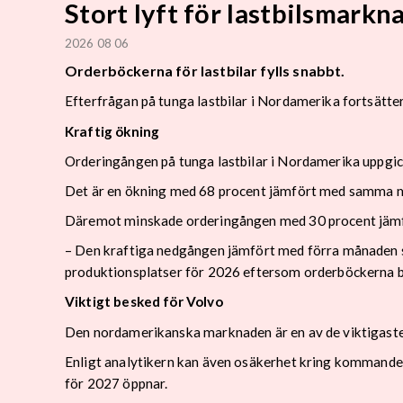
Stort lyft för lastbilsmarkn
2026 08 06
Orderböckerna för lastbilar fylls snabbt.
Efterfrågan på tunga lastbilar i Nordamerika fortsätter 
Kraftig ökning
Orderingången på tunga lastbilar i Nordamerika uppgick 
Det är en ökning med 68 procent jämfört med samma må
Däremot minskade orderingången med 30 procent jämfö
– Den kraftiga nedgången jämfört med förra månaden spegl
produktionsplatser för 2026 eftersom orderböckerna bör
Viktigt besked för Volvo
Den nordamerikanska marknaden är en av de viktigaste
Enligt analytikern kan även osäkerhet kring kommande 
för 2027 öppnar.