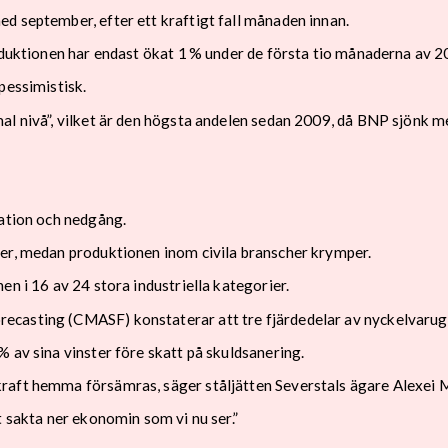
d september, efter ett kraftigt fall månaden innan.
roduktionen har endast ökat 1 % under de första tio månaderna av 2
pessimistisk.
al nivå”, vilket är den högsta andelen sedan 2009, då BNP sjönk m
nation och nedgång.
rer, medan produktionen inom civila branscher krymper.
en i 16 av 24 stora industriella kategorier.
casting (CMASF) konstaterar att tre fjärdedelar av nyckelvarugr
 av sina vinster före skatt på skuldsanering.
kraft hemma försämras, säger ståljätten Severstals ägare Alexei
t sakta ner ekonomin som vi nu ser.”