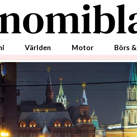
nomibl
mi
Världen
Motor
Börs &