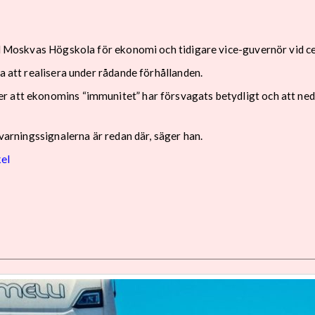
vid Moskvas Högskola för ekonomi och tidigare vice-guvernör vid c
a att realisera under rådande förhållanden.
r att ekonomins “immunitet” har försvagats betydligt och att ned
 varningssignalerna är redan där, säger han.
kel