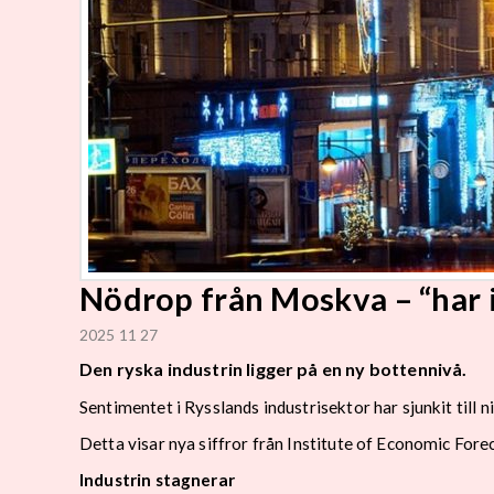
Nödrop från Moskva – “har i
2025 11 27
Den ryska industrin ligger på en ny bottennivå.
Sentimentet i Rysslands industrisektor har sjunkit till 
Detta visar nya siffror från Institute of Economic Fo
Industrin stagnerar