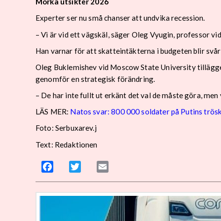
Mörka utsikter 2026
Experter ser nu små chanser att undvika recession.
– Vi är vid ett vägskäl, säger Oleg Vyugin, professor 
Han varnar för att skatteintäkterna i budgeten blir svår
Oleg Buklemishev vid Moscow State University tillägge
genomför en strategisk förändring.
– De har inte fullt ut erkänt det val de måste göra, men
LÄS MER:
Natos svar: 800 000 soldater på Putins trös
Foto: Serbuxarev.j
Text: Redaktionen
Facebook
Twitter
Email