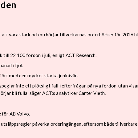
aden
att vara stark och nu börjar tillverkarnas orderböcker för 2026 bli
till 22 100 fordon i juli, enligt ACT Research.
nad i fjol.
rt med den mycket starka juninivån.
ar inte ett plötsligt fall i efterfrågan på nya fordon, utan visar 
jar bli fulla, säger ACT:s analytiker Carter Vieth.
 för AB Volvo.
utsläppsregler påverka orderingången, eftersom både tillverkare 