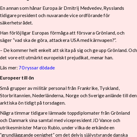
En annan som hånar Europa är Dmitrij Medvedev, Rysslands
tidigare president och nuvarande vice ordförande för
säkerhetsrådet.
Han förlöjligar Europas förmåga att försvara Grönland, och
säger “vad ska de göra, attackera USA med kärnvapen?”.
– De kommer helt enkelt att skita på sig och ge upp Grönland. Och
det vore ett utmärkt europeiskt prejudikat, menar han.
Läs mer:
70 ryssar dödade
Europeer till ön
Små grupper av militär personal från Frankrike, Tyskland,
Storbritannien, Nederländerna, Norge och Sverige anlände till den
arktiska ön tidigt på torsdagen.
Några timmar tidigare lämnade toppdiplomater från Grönland
och Danmark sina samtal med vicepresident JD Vance och
utrikesminister Marco Rubio, under vilka de erkände en
”grundläggande oenighet” om det delvis självstyrande danska