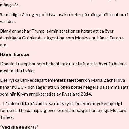
många år.
Samtidigt råder geopolitiska osäkerheter på många håll runt om i
världen.
Bland annat har Trump-administrationen hotat att ta över
danskägda Grönland – någonting som Moskva nu hånar Europa
om.
Hånar Europa
Donald Trump har som bekant inte uteslutit att ta över Grönland
med militärt våld.
Det ryska utrikesdepartementets talesperson Maria Zakharova
hånar nu EU – och säger att unionen borde reagera på samma sätt
som när Krym annekterades av Ryssland 2014.
– Låt dem titta på vad de sa om Krym. Det vore mycket nyttigt
för dem att elda upp sig över Grönland, säger hon enligt Moscow
Times.
“Vad ska de göra?”