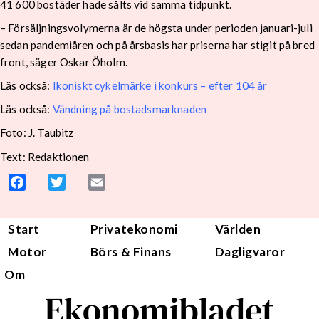
41 600 bostäder hade sålts vid samma tidpunkt.
– Försäljningsvolymerna är de högsta under perioden januari-juli
sedan pandemiåren och på årsbasis har priserna har stigit på bred
front, säger Oskar Öholm.
Läs också:
Ikoniskt cykelmärke i konkurs – efter 104 år
Läs också:
Vändning på bostadsmarknaden
Foto: J. Taubitz
Text: Redaktionen
Facebook
Twitter
Email
Start
Privatekonomi
Världen
Motor
Börs & Finans
Dagligvaror
Om
Ekonomibladet