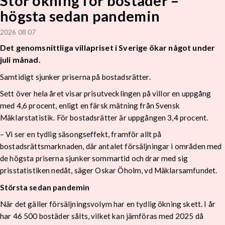
Stor ökning för bostäder –
högsta sedan pandemin
2026 08 07
Det genomsnittliga villapriset i Sverige ökar något under
juli månad.
Samtidigt sjunker priserna på bostadsrätter.
Sett över hela året visar prisutvecklingen på villor en uppgång
med 4,6 procent, enligt en färsk mätning från Svensk
Mäklarstatistik. För bostadsrätter är uppgången 3,4 procent.
– Vi ser en tydlig säsongseffekt, framför allt på
bostadsrättsmarknaden, där antalet försäljningar i områden med
de högsta priserna sjunker sommartid och drar med sig
prisstatistiken nedåt, säger Oskar Öholm, vd Mäklarsamfundet.
Största sedan pandemin
När det gäller försäljningsvolym har en tydlig ökning skett. I år
har 46 500 bostäder sålts, vilket kan jämföras med 2025 då