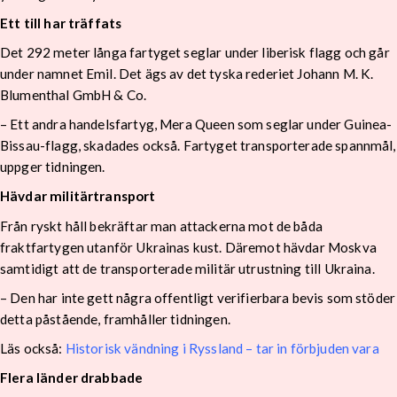
Ett till har träffats
Det 292 meter långa fartyget seglar under liberisk flagg och går
under namnet Emil. Det ägs av det tyska rederiet Johann M. K.
Blumenthal GmbH & Co.
– Ett andra handelsfartyg, Mera Queen som seglar under Guinea-
Bissau-flagg, skadades också. Fartyget transporterade spannmål,
uppger tidningen.
Hävdar militärtransport
Från ryskt håll bekräftar man attackerna mot de båda
fraktfartygen utanför Ukrainas kust. Däremot hävdar Moskva
samtidigt att de transporterade militär utrustning till Ukraina.
– Den har inte gett några offentligt verifierbara bevis som stöder
detta påstående, framhåller tidningen.
Läs också:
Historisk vändning i Ryssland – tar in förbjuden vara
Flera länder drabbade