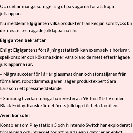
Och det är många som ger sig ut på vägarna för att köpa
julklappar.
Nu meddelar Elgiganten vilka produkter från kedjan som tycks bli
de mest efterfrågade julklapparna i år.
Elgiganten bekräftar
Enligt Elgigantens försäljningsstatistik kan exempelvis hörlurar,
spelkonsoler och köksmaskiner vara bland de mest efterfrågade
julklapparna i år.
– Några succéer för i år är glassmaskinen och storsäljaren från
förra året, robotdammsugaren, säger produktexpert Sara
Larsson i ett pressmeddelande.
– Samtidigt verkar många ha investerat i 98 tum XL-TV under
Black Friday. Kanske är det årets julklapp för hela familjen.
Även konsoler
Konsoler som Playstation 5 och Nintendo Switch har exploderat i
försäljning och intresset för att bygga egna datorer är enligt