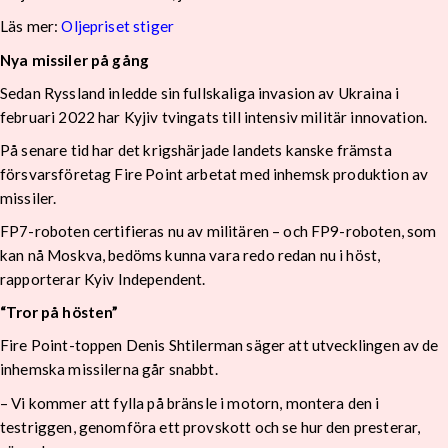
Läs mer:
Oljepriset stiger
Nya missiler på gång
Sedan Ryssland inledde sin fullskaliga invasion av Ukraina i
februari 2022 har Kyjiv tvingats till intensiv militär innovation.
På senare tid har det krigshärjade landets kanske främsta
försvarsföretag Fire Point arbetat med inhemsk produktion av
missiler.
FP7-roboten certifieras nu av militären – och FP9-roboten, som
kan nå Moskva, bedöms kunna vara redo redan nu i höst,
rapporterar Kyiv Independent.
“Tror på hösten”
Fire Point-toppen Denis Shtilerman säger att utvecklingen av de
inhemska missilerna går snabbt.
– Vi kommer att fylla på bränsle i motorn, montera den i
testriggen, genomföra ett provskott och se hur den presterar,