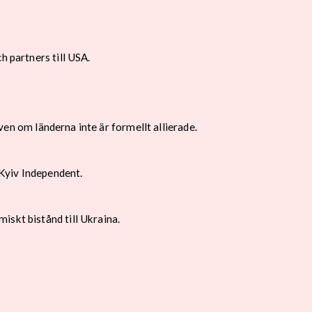
h partners till USA.
även om länderna inte är formellt allierade.
Kyiv Independent.
iskt bistånd till Ukraina.