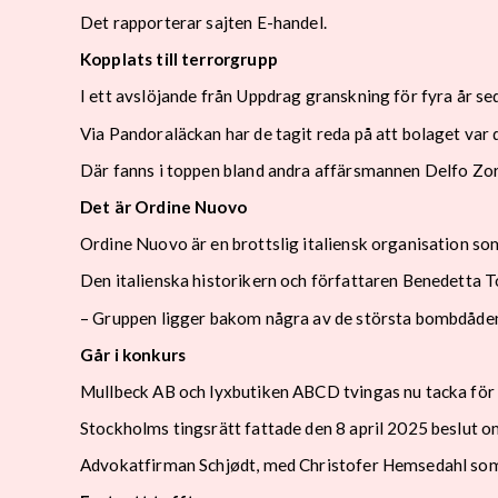
D
et rapporterar sajten E-handel.
Kopplats till terrorgrupp
I ett avslöjande från Uppdrag granskning för fyra år se
Via Pandoraläckan har de tagit reda på att bolaget var 
Där fanns i toppen bland andra affärsmannen Delfo Zor
Det är Ordine Nuovo
Ordine Nuovo är en brottslig italiensk organisation som
Den italienska historikern och författaren Benedetta To
– Gruppen ligger bakom några av de största bombdåden i
Går i konkurs
Mullbeck AB och lyxbutiken ABCD tvingas nu tacka för 
Stockholms tingsrätt fattade den 8 april 2025 beslut o
Advokatfirman Schjødt, med Christofer Hemsedahl som 