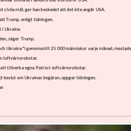
 civila mål, ger han beskedet att det inte angår USA.
nald Trump, enligt tidningen.
 i Ukraina.
den, säger Trump.
och Ukraina "i genomsnitt 25 000 människor varje månad, mestadel
m luftvärnsrobotar.
 att tillverka egna Patriot-luftvärnsrobotar.
gt beslut om Ukrainas begäran, uppger tidningen.
an