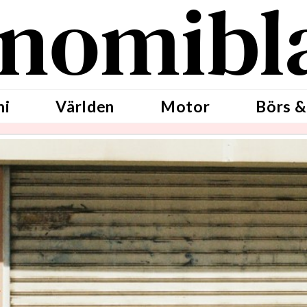
nomibl
mi
Världen
Motor
Börs &