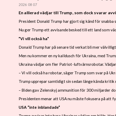
2026 08 07
En allierad vädjar till Trump, som dock svarar avv
President Donald Trump har gjort sig känd för snabba sv
Nu ger Trump ett avvisande besked till ett land som väd
”Vi vill också ha”
Donald Trump har på senare tid verkat bli mer välvilligt 
Men nu kommer en ny kalldusch för Ukraina, med Trum
Ukraina vädjar om fler Patriot-luftvärnsrobotar. Vädj
– Vi vill också ha robotar, säger Trump som svar på Ukra
Trump upprepar samtidigt sin sedan länge kända kritik 
– Biden gav Zelenskyj ammunition för 300 miljarder dol
Presidenten menar att USA nu måste fokusera på att fyl
USA ”inte inblandade”
Trump avvisar inte bara Ukrainas vädjan om hjälp. Han 