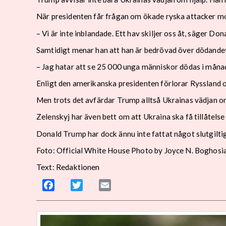
När presidenten får frågan om ökade ryska attacker mot
– Vi är inte inblandade. Ett hav skiljer oss åt, säger Do
Samtidigt menar han att han är bedrövad över dödandet
– Jag hatar att se 25 000 unga människor dödas i måna
Enligt den amerikanska presidenten förlorar Ryssland 
Men trots det avfärdar Trump alltså Ukrainas vädjan o
Zelenskyj har även bett om att Ukraina ska få tillåtelse
Donald Trump har dock ännu inte fattat något slutgilti
Foto: Official White House Photo by Joyce N. Boghosi
Text: Redaktionen
Facebook
Twitter
Email