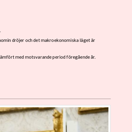
.
onomin dröjer och det makroekonomiska läget är
 jämfört med motsvarande period föregående år.