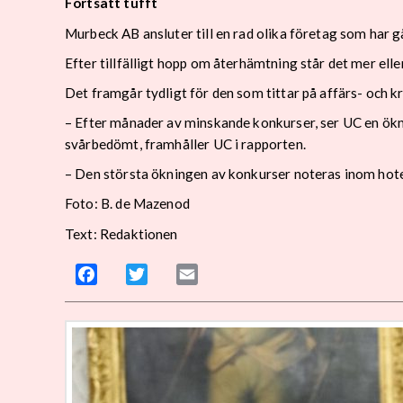
Fortsatt tufft
Murbeck AB ansluter till en rad olika företag som har g
Efter tillfälligt hopp om återhämtning står det mer elle
Det framgår tydligt för den som tittar på affärs- och 
– Efter månader av minskande konkurser, ser UC en ök
svårbedömt, framhåller UC i rapporten.
– Den största ökningen av konkurser noteras inom hot
Foto: B. de Mazenod
Text: Redaktionen
Facebook
Twitter
Email