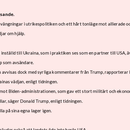
isande.
ängningar i utrikespolitiken och ett hårt tonläge mot allierade oc
jar om hjälp.
inställd till Ukraina, som i praktiken ses som en partner till USA, 
p som avsändare.
an avvisas dock med syrliga kommentarer från Trump, rapporterar 
inas vädjan, enligt tidningen.
mot Biden-administrationen, som gav ett stort militärt och ekonom
lar, säger Donald Trump, enligt tidningen.
la på sina egna lager igen.
hävdar också att landets öde inte berör USA.