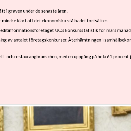
ått i graven under de senaste åren.
r mindre klart att det ekonomiska stålbadet fortsätter.
kreditinformationsföretaget UC:s konkursstatistik för mars månad
ning av antalet företagskonkurser. Återhämtningen i samhällsek
ell- och restaurangbranschen, med en uppgång på hela 61 procent