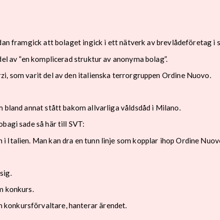
dan framgick att bolaget ingick i ett nätverk av brevlådeföretag i 
del av “en komplicerad struktur av anonyma bolag”.
zi, som varit del av den italienska terrorgruppen Ordine Nuovo.
 bland annat stått bakom allvarliga våldsdåd i Milano.
bagi sade så här till SVT:
 Italien. Man kan dra en tunn linje som kopplar ihop Ordine Nuov
sig.
m konkurs.
konkursförvaltare, hanterar ärendet.