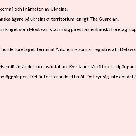
kerna i och i närheten av Ukraina.
nska ägare på ukrainskt territorium, enligt The Guardian.
i kriget som Moskva riktat in sig på ett amerikanskt företag, upp
illhörde företaget Terminal Autonomy som är registrerat i Delawar
semilitär, är det inte oväntat att Ryssland slår till mot tillgånga
nläggningen. Det är fortfarande ett mål. De bryr sig inte om det 