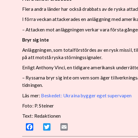
Flera andra länder har också drabbats av de ryska attac
I förra veckan attackerades en anläggning med amerika
– Attacken mot anläggningen verkar vara första gången 
Bryr sig inte
Anläggningen, som totalförstördes av en rysk missil, t
på att motstå ryska störningssignaler.
Enligt Anthony Vinci, en tidigare amerikansk underrättel
– Ryssarna bryr sig inte om vem som äger tillverkningsa
tidningen.
Läs mer:
Beskedet: Ukraina bygger eget supervapen
Foto: P. Steiner
Text: Redaktionen
Facebook
Twitter
Email