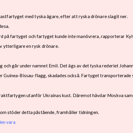
tfartyget med tyska ägare, efter att ryska drönare slagit ner.
desa.
rd på fartyget och fartyget kunde inte manövrera, rapporterar Kyi
 ytterligare en rysk drönare.
agg och går under namnet Emil. Det ägs av det tyska rederiet Joha
r Guinea-Bissau-flagg, skadades också. Fartyget transporterade 
raktfartygen utanför Ukrainas kust. Däremot hävdar Moskva samtid
 som stöder detta påstående, framhåller tidningen.
den vara