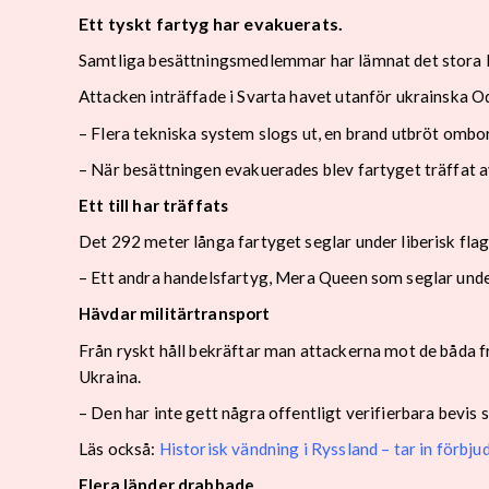
Ett tyskt fartyg har evakuerats.
Samtliga besättningsmedlemmar har lämnat det stora las
Attacken inträffade i Svarta havet utanför ukrainska O
– Flera tekniska system slogs ut, en brand utbröt ombo
– När besättningen evakuerades blev fartyget träffat av
Ett till har träffats
Det 292 meter långa fartyget seglar under liberisk fl
– Ett andra handelsfartyg, Mera Queen som seglar unde
Hävdar militärtransport
Från ryskt håll bekräftar man attackerna mot de båda f
Ukraina.
– Den har inte gett några offentligt verifierbara bevis
Läs också:
Historisk vändning i Ryssland – tar in förbju
Flera länder drabbade