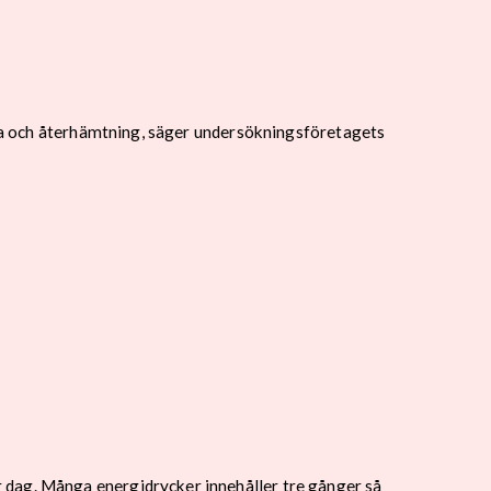
yrka och återhämtning, säger undersökningsföretagets
 dag. Många energidrycker innehåller tre gånger så