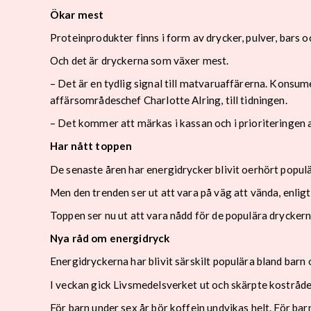
Ökar mest
Proteinprodukter finns i form av drycker, pulver, bars o
Och det är dryckerna som växer mest.
– Det är en tydlig signal till matvaruaffärerna. Konsum
affärsområdeschef Charlotte Alring, till tidningen.
– Det kommer att märkas i kassan och i prioriteringen
Har nått toppen
De senaste åren har energidrycker blivit oerhört populä
Men den trenden ser ut att vara på väg att vända, enlig
Toppen ser nu ut att vara nådd för de populära dryckern
Nya råd om energidryck
Energidryckerna har blivit särskilt populära bland barn 
I veckan gick Livsmedelsverket ut och skärpte kostråde
För barn under sex år bör koffein undvikas helt. För 