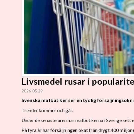
Livsmedel rusar i popularite
2026 05 29
Svenska matbutiker ser en tydlig försäljningsökni
Trender kommer och går.
Under de senaste åren har matbutikerna i Sverige sett e
På fyra år har försäljningen ökat från drygt 400 miljone