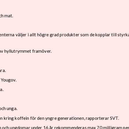
ch mat.
enterna väljer i allt högre grad produkter som de kopplar till st
 av hyllutrymmet framöver.
ra.
t Yougov.
a.
och unga.
n kring koffein för den yngre generationen, rapporterar SVT.
barn och ungdomar under 16 år rekommenderas max 70 milligram per