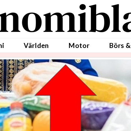
nomibl
mi
Världen
Motor
Börs &