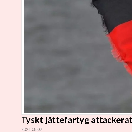
Tyskt jättefartyg attackera
2026 08 07