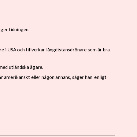
ger tidningen.
e i USA och tillverkar långdistansdrönare som är bra
r med utländska ägare.
är amerikanskt eller någon annans, säger han, enligt