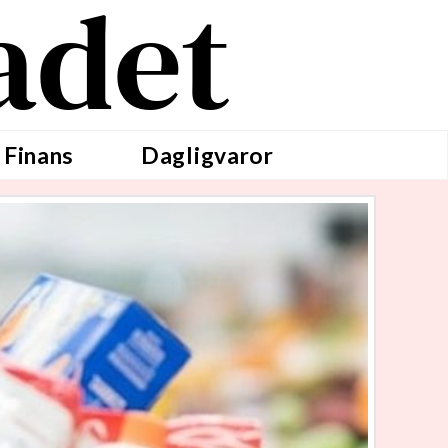
adet
 Finans
Dagligvaror