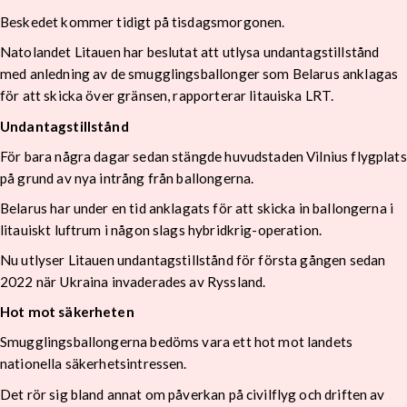
Beskedet kommer tidigt på tisdagsmorgonen.
Natolandet Litauen har beslutat att utlysa undantagstillstånd
med anledning av de smugglingsballonger som Belarus anklagas
för att skicka över gränsen, rapporterar litauiska LRT.
Undantagstillstånd
För bara några dagar sedan stängde huvudstaden Vilnius flygplats
på grund av nya intrång från ballongerna.
Belarus har under en tid anklagats för att skicka in ballongerna i
litauiskt luftrum i någon slags hybridkrig-operation.
Nu utlyser Litauen undantagstillstånd för första gången sedan
2022 när Ukraina invaderades av Ryssland.
Hot mot säkerheten
Smugglingsballongerna bedöms vara ett hot mot landets
nationella säkerhetsintressen.
Det rör sig bland annat om påverkan på civilflyg och driften av