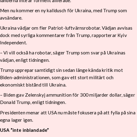
länderna inte är formellt allierade.
Men nu kommer en ny kalldusch för Ukraina, med Trump som
avsändare.
Ukraina vädjar om fler Patriot-luftvärnsrobotar. Vädjan avvisas
dock med syrliga kommentarer från Trump, rapporterar Kyiv
Independent.
– Vi vill också ha robotar, säger Trump som svar på Ukrainas
vädjan, enligt tidningen.
Trump upprepar samtidigt sin sedan länge kända kritik mot
Biden-administrationen, som gav ett stort militärt och
ekonomiskt bistånd till Ukraina.
– Biden gav Zelenskyj ammunition för 300 miljarder dollar, säger
Donald Trump, enligt tidningen.
Presidenten menar att USA nu måste fokusera på att fylla på sina
egna lager igen.
USA ”inte inblandade”