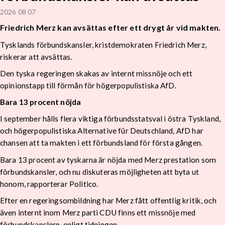
2026 08 07
Friedrich Merz kan avsättas efter ett drygt år vid makten.
Tysklands förbundskansler, kristdemokraten Friedrich Merz,
riskerar att avsättas.
Den tyska regeringen skakas av internt missnöje och ett
opinionstapp till förmån för högerpopulistiska AfD.
Bara 13 procent nöjda
I september hålls flera viktiga förbundsstatsval i östra Tyskland,
och högerpopulistiska Alternative für Deutschland, AfD har
chansen att ta makten i ett förbundsland för första gången.
Bara 13 procent av tyskarna är nöjda med Merz prestation som
förbundskansler, och nu diskuteras möjligheten att byta ut
honom, rapporterar Politico.
Efter en regeringsombildning har Merz fått offentlig kritik, och
även internt inom Merz parti CDU finns ett missnöje med
förbundskanslern, enligt tidningen.