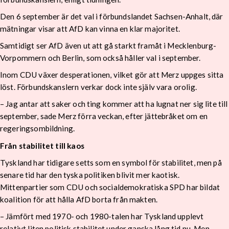
Den 6 september är det val i förbundslandet Sachsen-Anhalt, där
mätningar visar att AfD kan vinna en klar majoritet.
Samtidigt ser AfD även ut att gå starkt framåt i Mecklenburg-
Vorpommern och Berlin, som också håller val i september.
Inom CDU växer desperationen, vilket gör att Merz uppges sitta
löst. Förbundskanslern verkar dock inte själv vara orolig.
– Jag antar att saker och ting kommer att ha lugnat ner sig lite till
september, sade Merz förra veckan, efter jättebråket om en
regeringsombildning.
Från stabilitet till kaos
Tyskland har tidigare setts som en symbol för stabilitet, men på
senare tid har den tyska politiken blivit mer kaotisk.
Mittenpartier som CDU och socialdemokratiska SPD har bildat
koalition för att hålla AfD borta från makten.
– Jämfört med 1970- och 1980-talen har Tyskland upplevt
relativt liten politisk stabilitet under ganska lång tid nu. Men