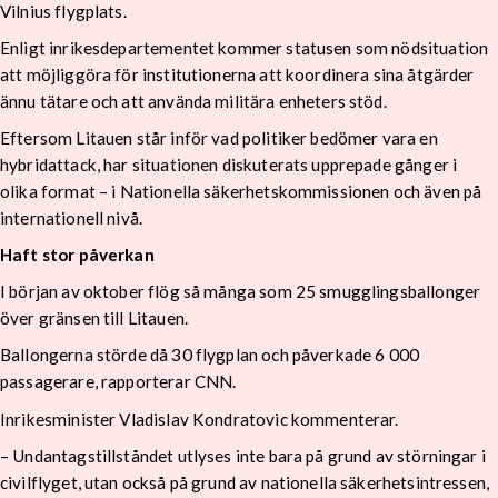
Vilnius flygplats.
Enligt inrikesdepartementet kommer statusen som nödsituation
att möjliggöra för institutionerna att koordinera sina åtgärder
ännu tätare och att använda militära enheters stöd.
Eftersom Litauen står inför vad politiker bedömer vara en
hybridattack, har situationen diskuterats upprepade gånger i
olika format – i Nationella säkerhetskommissionen och även på
internationell nivå.
Haft stor påverkan
I början av oktober flög så många som 25 smugglingsballonger
över gränsen till Litauen.
Ballongerna störde då 30 flygplan och påverkade 6 000
passagerare, rapporterar CNN.
Inrikesminister Vladislav Kondratovic kommenterar.
– Undantagstillståndet utlyses inte bara på grund av störningar i
civilflyget, utan också på grund av nationella säkerhetsintressen,