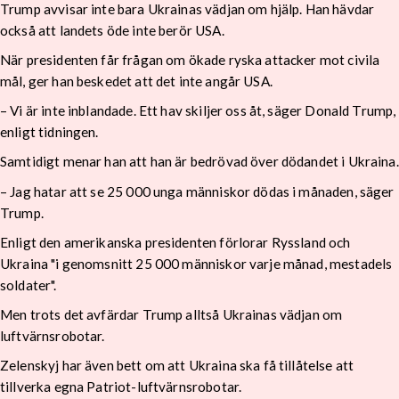
Trump avvisar inte bara Ukrainas vädjan om hjälp. Han hävdar
också att landets öde inte berör USA.
När presidenten får frågan om ökade ryska attacker mot civila
mål, ger han beskedet att det inte angår USA.
– Vi är inte inblandade. Ett hav skiljer oss åt, säger Donald Trump,
enligt tidningen.
Samtidigt menar han att han är bedrövad över dödandet i Ukraina.
– Jag hatar att se 25 000 unga människor dödas i månaden, säger
Trump.
Enligt den amerikanska presidenten förlorar Ryssland och
Ukraina "i genomsnitt 25 000 människor varje månad, mestadels
soldater".
Men trots det avfärdar Trump alltså Ukrainas vädjan om
luftvärnsrobotar.
Zelenskyj har även bett om att Ukraina ska få tillåtelse att
tillverka egna Patriot-luftvärnsrobotar.