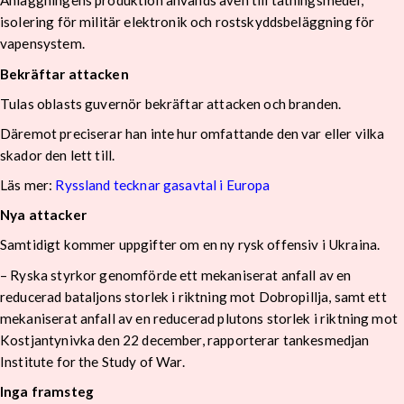
Anläggningens produktion används även till tätningsmedel,
isolering för militär elektronik och rostskyddsbeläggning för
vapensystem.
Bekräftar attacken
Tulas oblasts guvernör bekräftar attacken och branden.
Däremot preciserar han inte hur omfattande den var eller vilka
skador den lett till.
Läs mer:
Ryssland tecknar gasavtal i Europa
Nya attacker
Samtidigt kommer uppgifter om en ny rysk offensiv i Ukraina.
– Ryska styrkor genomförde ett mekaniserat anfall av en
reducerad bataljons storlek i riktning mot Dobropillja, samt ett
mekaniserat anfall av en reducerad plutons storlek i riktning mot
Kostjantynivka den 22 december, rapporterar tankesmedjan
Institute for the Study of War.
Inga framsteg