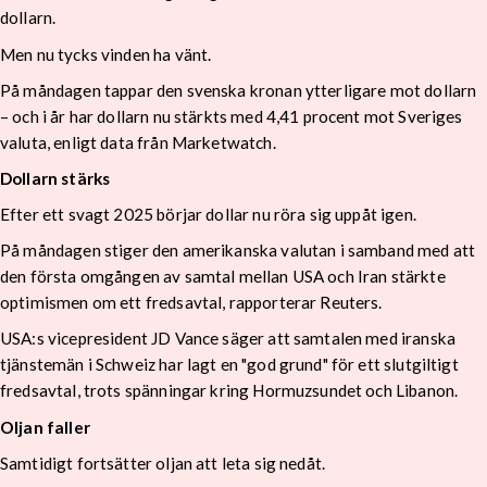
dollarn.
Men nu tycks vinden ha vänt.
På måndagen tappar den svenska kronan ytterligare mot dollarn
– och i år har dollarn nu stärkts med 4,41 procent mot Sveriges
valuta, enligt data från Marketwatch.
Dollarn stärks
Efter ett svagt 2025 börjar dollar nu röra sig uppåt igen.
På måndagen stiger den amerikanska valutan i samband med att
den första omgången av samtal mellan USA och Iran stärkte
optimismen om ett fredsavtal, rapporterar Reuters.
USA:s vicepresident JD Vance säger att samtalen med iranska
tjänstemän i Schweiz har lagt en "god grund" för ett slutgiltigt
fredsavtal, trots spänningar kring Hormuzsundet och Libanon.
Oljan faller
Samtidigt fortsätter oljan att leta sig nedåt.