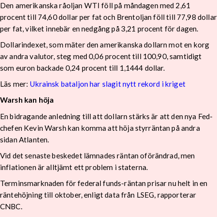
Den amerikanska råoljan WTI föll på måndagen med 2,61
procent till 74,60 dollar per fat och Brentoljan föll till 77,98 dollar
per fat, vilket innebär en nedgång på 3,21 procent för dagen.
Dollarindexet, som mäter den amerikanska dollarn mot en korg
av andra valutor, steg med 0,06 procent till 100,90, samtidigt
som euron backade 0,24 procent till 1,1444 dollar.
Läs mer:
Ukrainsk bataljon har slagit nytt rekord i kriget
Warsh kan höja
En bidragande anledning till att dollarn stärks är att den nya Fed-
chefen Kevin Warsh kan komma att höja styrräntan på andra
sidan Atlanten.
Vid det senaste beskedet lämnades räntan oförändrad, men
inflationen är alltjämt ett problem i staterna.
Terminsmarknaden för federal funds-räntan prisar nu helt in en
räntehöjning till oktober, enligt data från LSEG, rapporterar
CNBC.