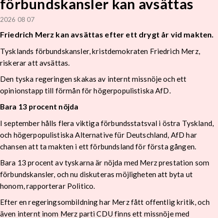
förbundskansler kan avsättas
2026 08 07
Friedrich Merz kan avsättas efter ett drygt år vid makten.
Tysklands förbundskansler, kristdemokraten Friedrich Merz,
riskerar att avsättas.
Den tyska regeringen skakas av internt missnöje och ett
opinionstapp till förmån för högerpopulistiska AfD.
Bara 13 procent nöjda
I september hålls flera viktiga förbundsstatsval i östra Tyskland,
och högerpopulistiska Alternative für Deutschland, AfD har
chansen att ta makten i ett förbundsland för första gången.
Bara 13 procent av tyskarna är nöjda med Merz prestation som
förbundskansler, och nu diskuteras möjligheten att byta ut
honom, rapporterar Politico.
Efter en regeringsombildning har Merz fått offentlig kritik, och
även internt inom Merz parti CDU finns ett missnöje med