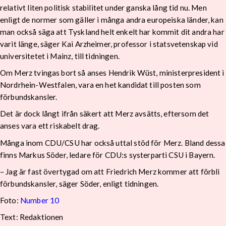
relativt liten politisk stabilitet under ganska lång tid nu. Men
enligt de normer som gäller i många andra europeiska länder, kan
man också säga att Tyskland helt enkelt har kommit dit andra har
varit länge, säger Kai Arzheimer, professor i statsvetenskap vid
universitetet i Mainz, till tidningen.
Om Merz tvingas bort så anses Hendrik Wüst, ministerpresident i
Nordrhein-Westfalen, vara en het kandidat till posten som
förbundskansler.
Det är dock långt ifrån säkert att Merz avsätts, eftersom det
anses vara ett riskabelt drag.
Många inom CDU/CSU har också uttal stöd för Merz. Bland dessa
finns Markus Söder, ledare för CDU:s systerparti CSU i Bayern.
– Jag är fast övertygad om att Friedrich Merz kommer att förbli
förbundskansler, säger Söder, enligt tidningen.
Foto:
Number 10
Text: Redaktionen