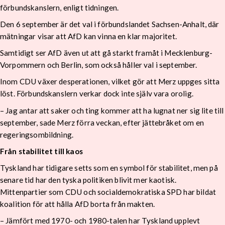
förbundskanslern, enligt tidningen.
Den 6 september är det val i förbundslandet Sachsen-Anhalt, där
mätningar visar att AfD kan vinna en klar majoritet.
Samtidigt ser AfD även ut att gå starkt framåt i Mecklenburg-
Vorpommern och Berlin, som också håller val i september.
Inom CDU växer desperationen, vilket gör att Merz uppges sitta
löst. Förbundskanslern verkar dock inte själv vara orolig.
– Jag antar att saker och ting kommer att ha lugnat ner sig lite till
september, sade Merz förra veckan, efter jättebråket om en
regeringsombildning.
Från stabilitet till kaos
Tyskland har tidigare setts som en symbol för stabilitet, men på
senare tid har den tyska politiken blivit mer kaotisk.
Mittenpartier som CDU och socialdemokratiska SPD har bildat
koalition för att hålla AfD borta från makten.
– Jämfört med 1970- och 1980-talen har Tyskland upplevt