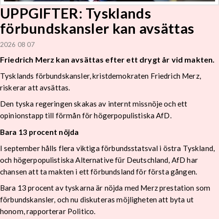
UPPGIFTER: Tysklands
förbundskansler kan avsättas
2026 08 07
Friedrich Merz kan avsättas efter ett drygt år vid makten.
Tysklands förbundskansler, kristdemokraten Friedrich Merz,
riskerar att avsättas.
Den tyska regeringen skakas av internt missnöje och ett
opinionstapp till förmån för högerpopulistiska AfD.
Bara 13 procent nöjda
I september hålls flera viktiga förbundsstatsval i östra Tyskland,
och högerpopulistiska Alternative für Deutschland, AfD har
chansen att ta makten i ett förbundsland för första gången.
Bara 13 procent av tyskarna är nöjda med Merz prestation som
förbundskansler, och nu diskuteras möjligheten att byta ut
honom, rapporterar Politico.