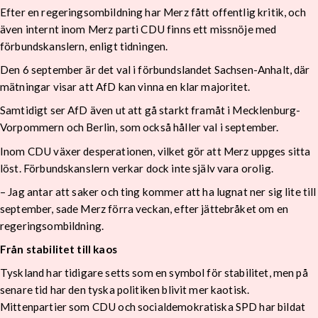
Efter en regeringsombildning har Merz fått offentlig kritik, och
även internt inom Merz parti CDU finns ett missnöje med
förbundskanslern, enligt tidningen.
Den 6 september är det val i förbundslandet Sachsen-Anhalt, där
mätningar visar att AfD kan vinna en klar majoritet.
Samtidigt ser AfD även ut att gå starkt framåt i Mecklenburg-
Vorpommern och Berlin, som också håller val i september.
Inom CDU växer desperationen, vilket gör att Merz uppges sitta
löst. Förbundskanslern verkar dock inte själv vara orolig.
– Jag antar att saker och ting kommer att ha lugnat ner sig lite till
september, sade Merz förra veckan, efter jättebråket om en
regeringsombildning.
Från stabilitet till kaos
Tyskland har tidigare setts som en symbol för stabilitet, men på
senare tid har den tyska politiken blivit mer kaotisk.
Mittenpartier som CDU och socialdemokratiska SPD har bildat