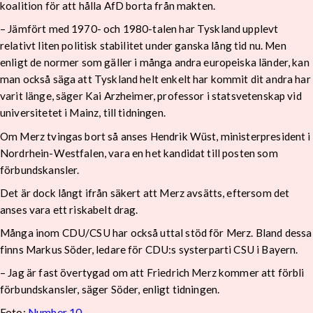
koalition för att hålla AfD borta från makten.
– Jämfört med 1970- och 1980-talen har Tyskland upplevt
relativt liten politisk stabilitet under ganska lång tid nu. Men
enligt de normer som gäller i många andra europeiska länder, kan
man också säga att Tyskland helt enkelt har kommit dit andra har
varit länge, säger Kai Arzheimer, professor i statsvetenskap vid
universitetet i Mainz, till tidningen.
Om Merz tvingas bort så anses Hendrik Wüst, ministerpresident i
Nordrhein-Westfalen, vara en het kandidat till posten som
förbundskansler.
Det är dock långt ifrån säkert att Merz avsätts, eftersom det
anses vara ett riskabelt drag.
Många inom CDU/CSU har också uttal stöd för Merz. Bland dessa
finns Markus Söder, ledare för CDU:s systerparti CSU i Bayern.
– Jag är fast övertygad om att Friedrich Merz kommer att förbli
förbundskansler, säger Söder, enligt tidningen.
Foto:
Number 10