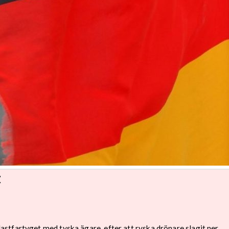
t
tfartyget med tyska ägare, efter att ryska drönare slagit ner.