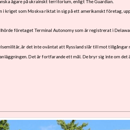
nska ägare på ukrainskt territorium, enligt The Guardian.
i kriget som Moskva riktat in sig på ett amerikanskt företag, upp
illhörde företaget Terminal Autonomy som är registrerat i Delawar
semilitär, är det inte oväntat att Ryssland slår till mot tillgånga
nläggningen. Det är fortfarande ett mål. De bryr sig inte om det 