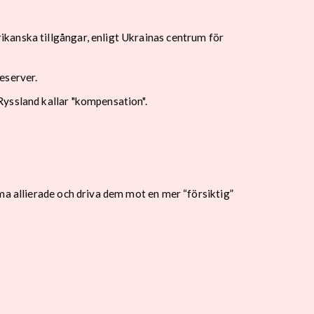
kanska tillgångar, enligt Ukrainas centrum för
reserver.
Ryssland kallar "kompensation".
ma allierade och driva dem mot en mer “försiktig”