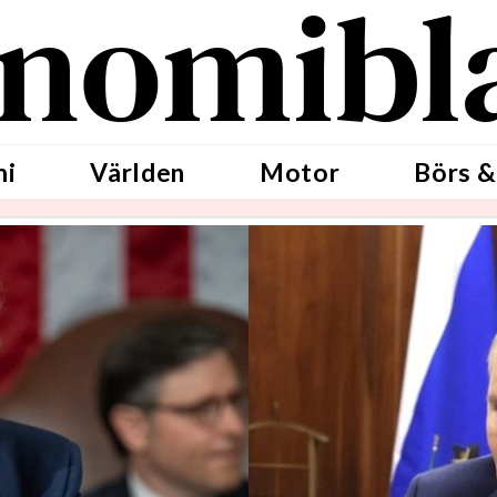
nomibl
mi
Världen
Motor
Börs &