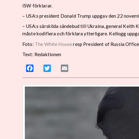
ISW förklarar.
– USA:s president Donald Trump uppgav den 22 november 
– USA:s särskilda sändebud till Ukraina, general Keith 
måste kodifiera och förklara ytterligare. Kellogg upp
Foto:
The White House
resp President of Russia Offic
Text: Redaktionen
Facebook
Twitter
Email