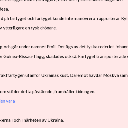
desa.
rd på fartyget och fartyget kunde inte manövrera, rapporterar Kyi
 ytterligare en rysk drönare.
agg och går under namnet Emil. Det ägs av det tyska rederiet Joha
r Guinea-Bissau-flagg, skadades också. Fartyget transporterade 
raktfartygen utanför Ukrainas kust. Däremot hävdar Moskva samtid
 som stöder detta påstående, framhåller tidningen.
den vara
kerna i och i närheten av Ukraina.