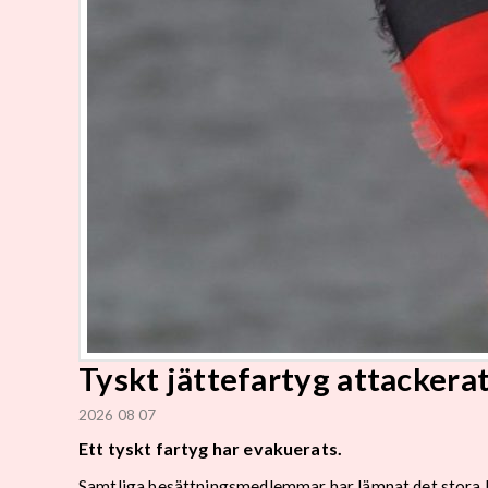
Tyskt jättefartyg attackera
2026 08 07
Ett tyskt fartyg har evakuerats.
Samtliga besättningsmedlemmar har lämnat det stora las