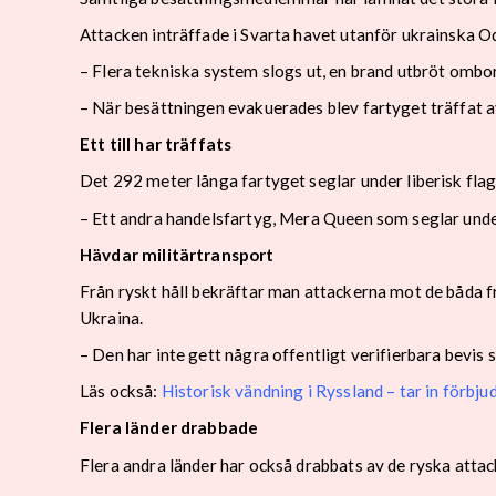
Attacken inträffade i Svarta havet utanför ukrainska O
– Flera tekniska system slogs ut, en brand utbröt ombo
– När besättningen evakuerades blev fartyget träffat av
Ett till har träffats
Det 292 meter långa fartyget seglar under liberisk fl
– Ett andra handelsfartyg, Mera Queen som seglar unde
Hävdar militärtransport
Från ryskt håll bekräftar man attackerna mot de båda f
Ukraina.
– Den har inte gett några offentligt verifierbara bevis
Läs också:
Historisk vändning i Ryssland – tar in förbju
Flera länder drabbade
Flera andra länder har också drabbats av de ryska attac