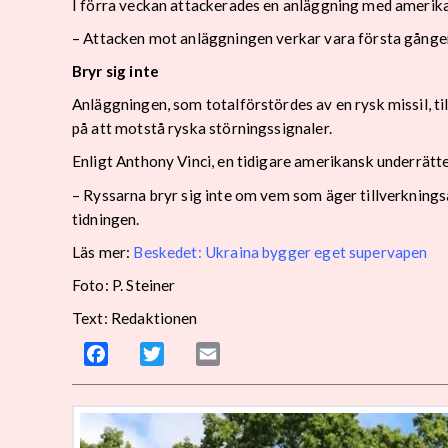
I förra veckan attackerades en anläggning med amerika
– Attacken mot anläggningen verkar vara första gången 
Bryr sig inte
Anläggningen, som totalförstördes av en rysk missil, t
på att motstå ryska störningssignaler.
Enligt Anthony Vinci, en tidigare amerikansk underrättel
– Ryssarna bryr sig inte om vem som äger tillverkningsa
tidningen.
Läs mer:
Beskedet: Ukraina bygger eget supervapen
Foto: P. Steiner
Text: Redaktionen
Facebook
Twitter
Email