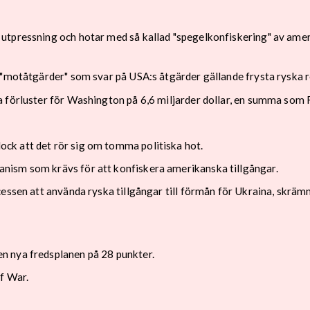
utpressning och hotar med så kallad "spegelkonfiskering" av ameri
 "motåtgärder" som svar på USA:s åtgärder gällande frysta ryska 
 förluster för Washington på 6,6 miljarder dollar, en summa som 
ck att det rör sig om tomma politiska hot.
nism som krävs för att konfiskera amerikanska tillgångar.
cessen att använda ryska tillgångar till förmån för Ukraina, skräm
n nya fredsplanen på 28 punkter.
f War.