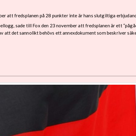
att fredsplanen på 28 punkter inte är hans slutgiltiga erbjudande
Kellogg, sade till Fox den 23 november att fredsplanen är ett “påg
gav att det sannolikt behövs ett annexdokument som beskriver säke
e