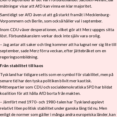
mätningar visar att AfD kan vinna en klar majoritet.
Samtidigt ser AfD även ut att gå starkt framåt i Mecklenburg-
Vorpommern och Berlin, som också håller val i september.
Inom CDU växer desperationen, vilket gör att Merz uppges sitta
löst. Förbundskanslern verkar dock inte själv vara orolig.
– Jag antar att saker och ting kommer att ha lugnat ner sig lite till
september, sade Merz förra veckan, efter jättebråket om en
regeringsombildning.
Från stabilitet till kaos
Tyskland har tidigare setts som en symbol för stabilitet, men på
senare tid har den tyska politiken blivit mer kaotisk.
Mittenpartier som CDU och socialdemokratiska SPD har bildat
koalition för att hålla AfD borta från makten.
– Jämfört med 1970- och 1980-talen har Tyskland upplevt
relativt liten politisk stabilitet under ganska lång tid nu. Men
enligt de normer som gäller i många andra europeiska länder, kan