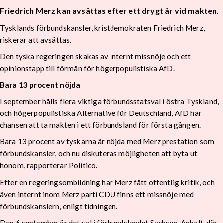
Friedrich Merz kan avsättas efter ett drygt år vid makten.
Tysklands förbundskansler, kristdemokraten Friedrich Merz,
riskerar att avsättas.
Den tyska regeringen skakas av internt missnöje och ett
opinionstapp till förmån för högerpopulistiska AfD.
Bara 13 procent nöjda
I september hålls flera viktiga förbundsstatsval i östra Tyskland,
och högerpopulistiska Alternative für Deutschland, AfD har
chansen att ta makten i ett förbundsland för första gången.
Bara 13 procent av tyskarna är nöjda med Merz prestation som
förbundskansler, och nu diskuteras möjligheten att byta ut
honom, rapporterar Politico.
Efter en regeringsombildning har Merz fått offentlig kritik, och
även internt inom Merz parti CDU finns ett missnöje med
förbundskanslern, enligt tidningen.
Den 6 september är det val i förbundslandet Sachsen-Anhalt, där