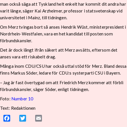
man också säga att Tyskland helt enkelt har kommit dit andra har
varit länge, säger Kai Arzheimer, professor i statsvetenskap vid
universitetet i Mainz, till tidningen.
Om Merz tvingas bort så anses Hendrik Wüst, ministerpresident i
Nordrhein-Westfalen, vara en het kandidat till posten som
förbundskansler.
Det är dock långt ifrån säkert att Merz avsätts, eftersom det
anses vara ett riskabelt drag.
Många inom CDU/CSU har också uttal stöd för Merz. Bland dessa
finns Markus Söder, ledare för CDU:s systerparti CSU i Bayern.
– Jag är fast övertygad om att Friedrich Merz kommer att förbli
förbundskansler, säger Söder, enligt tidningen.
Foto:
Number 10
Text: Redaktionen
Facebook
Twitter
Email