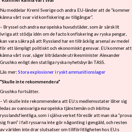
“Kommer känna vårt svar”
Nu meddelar Kreml Sverige och andra EU-länder att de “kommer
känna vårt svar vid konfiskering av tillgångar”.
– Bryssel och andra europeiska huvudstäder, som är särskilt
ivriga att stödja idén om de facto konfiskering av ryska pengar,
kan vara säkra på att Ryssland har en tillräcklig arsenal av medel
för ett lämpligt politiskt och ekonomiskt gensvar. EU kommer att
känna vårt svar, säger biträdande utrikesminister Alexander
Grushko enligt den statliga ryska nyhetsbyrån TASS.
Läs mer:
Stora explosioner i ryskt ammunitionslager
“Skulle inte rekommendera”
Grushko fortsätter.
– Vi skulle inte rekommendera att EU:s medlemsstater låter sig
ledas av oansvariga europeiska tjänstemän och inbitna
rysslandsfientliga, som i själva verket föreslår att man ska “prova
sig fram” i fall ryssarna inte gör någonting i gengäld, och resten
av världen inte drar slutsatser om tillförlitligheten hos EU:s