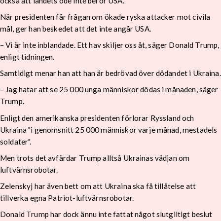
också att landets öde inte berör USA.
När presidenten får frågan om ökade ryska attacker mot civila
mål, ger han beskedet att det inte angår USA.
– Vi är inte inblandade. Ett hav skiljer oss åt, säger Donald Trump,
enligt tidningen.
Samtidigt menar han att han är bedrövad över dödandet i Ukraina.
– Jag hatar att se 25 000 unga människor dödas i månaden, säger
Trump.
Enligt den amerikanska presidenten förlorar Ryssland och
Ukraina "i genomsnitt 25 000 människor varje månad, mestadels
soldater".
Men trots det avfärdar Trump alltså Ukrainas vädjan om
luftvärnsrobotar.
Zelenskyj har även bett om att Ukraina ska få tillåtelse att
tillverka egna Patriot-luftvärnsrobotar.
Donald Trump har dock ännu inte fattat något slutgiltigt beslut