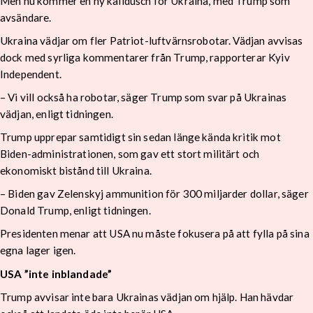
Men nu kommer en ny kalldusch för Ukraina, med Trump som
avsändare.
Ukraina vädjar om fler Patriot-luftvärnsrobotar. Vädjan avvisas
dock med syrliga kommentarer från Trump, rapporterar Kyiv
Independent.
– Vi vill också ha robotar, säger Trump som svar på Ukrainas
vädjan, enligt tidningen.
Trump upprepar samtidigt sin sedan länge kända kritik mot
Biden-administrationen, som gav ett stort militärt och
ekonomiskt bistånd till Ukraina.
– Biden gav Zelenskyj ammunition för 300 miljarder dollar, säger
Donald Trump, enligt tidningen.
Presidenten menar att USA nu måste fokusera på att fylla på sina
egna lager igen.
USA ”inte inblandade”
Trump avvisar inte bara Ukrainas vädjan om hjälp. Han hävdar