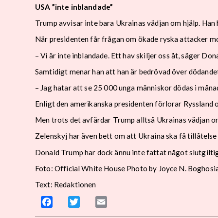
USA ”inte inblandade”
Trump avvisar inte bara Ukrainas vädjan om hjälp. Han 
När presidenten får frågan om ökade ryska attacker mot
– Vi är inte inblandade. Ett hav skiljer oss åt, säger Do
Samtidigt menar han att han är bedrövad över dödandet
– Jag hatar att se 25 000 unga människor dödas i måna
Enligt den amerikanska presidenten förlorar Ryssland 
Men trots det avfärdar Trump alltså Ukrainas vädjan o
Zelenskyj har även bett om att Ukraina ska få tillåtelse
Donald Trump har dock ännu inte fattat något slutgilti
Foto: Official White House Photo by Joyce N. Boghosi
Text: Redaktionen
Facebook
Twitter
Email