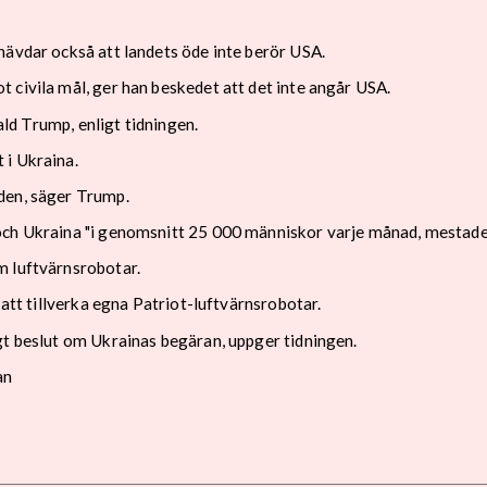
hävdar också att landets öde inte berör USA.
 civila mål, ger han beskedet att det inte angår USA.
nald Trump, enligt tidningen.
 i Ukraina.
den, säger Trump.
och Ukraina "i genomsnitt 25 000 människor varje månad, mestadel
m luftvärnsrobotar.
 att tillverka egna Patriot-luftvärnsrobotar.
gt beslut om Ukrainas begäran, uppger tidningen.
an