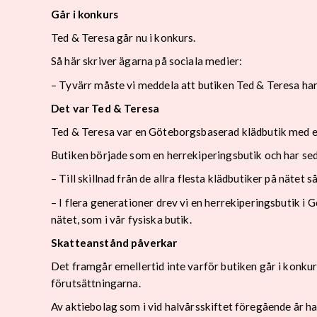
Går i konkurs
Ted & Teresa går nu i konkurs.
Så här skriver ägarna på sociala medier:
– Tyvärr måste vi meddela att butiken Ted & Teresa har fö
Det var Ted & Teresa
Ted & Teresa var en Göteborgsbaserad klädbutik med e
Butiken började som en herrekiperingsbutik och har se
– Till skillnad från de allra flesta klädbutiker på nätet
– I flera generationer drev vi en herrekiperingsbutik
nätet, som i vår fysiska butik.
Skatteanstånd påverkar
Det framgår emellertid inte varför butiken går i konku
förutsättningarna.
Av aktiebolag som i vid halvårsskiftet föregående år ha