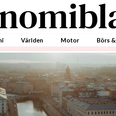
nomibl
mi
Världen
Motor
Börs &