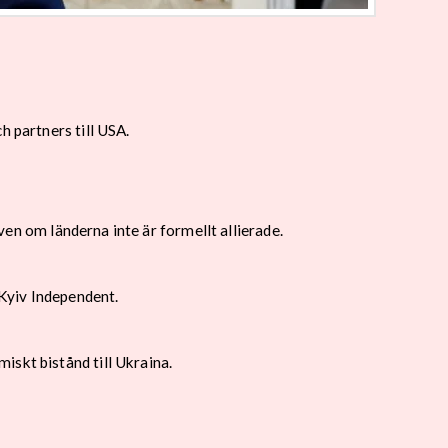
h partners till USA.
även om länderna inte är formellt allierade.
Kyiv Independent.
iskt bistånd till Ukraina.