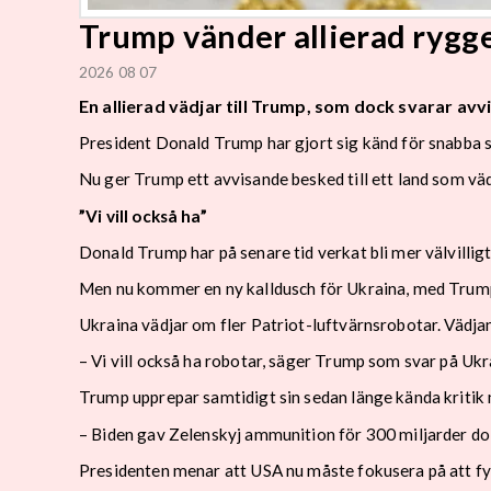
Trump vänder allierad rygg
2026 08 07
En allierad vädjar till Trump, som dock svarar avv
President Donald Trump har gjort sig känd för snabba sv
Nu ger Trump ett avvisande besked till ett land som väd
”Vi vill också ha”
Donald Trump har på senare tid verkat bli mer välvilligt 
Men nu kommer en ny kalldusch för Ukraina, med Trum
Ukraina vädjar om fler Patriot-luftvärnsrobotar. Vädj
– Vi vill också ha robotar, säger Trump som svar på Ukra
Trump upprepar samtidigt sin sedan länge kända kritik 
– Biden gav Zelenskyj ammunition för 300 miljarder dol
Presidenten menar att USA nu måste fokusera på att fyl