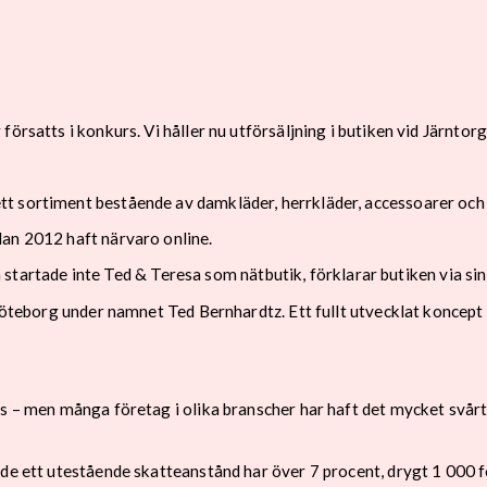
rsatts i konkurs. Vi håller nu utförsäljning i butiken vid Järntorge
tt sortiment bestående av damkläder, herrkläder, accessoarer oc
dan 2012 haft närvaro online.
 så startade inte Ted & Teresa som nätbutik, förklarar butiken via si
 i Göteborg under namnet Ted Bernhardtz. Ett fullt utvecklat kon
rs – men många företag i olika branscher har haft det mycket svå
de ett utestående skatteanstånd har över 7 procent, drygt 1 000 f