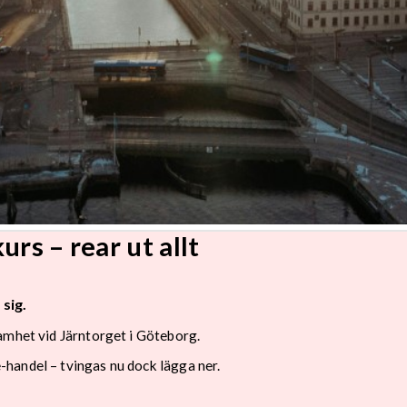
rs – rear ut allt
sig.
amhet vid Järntorget i Göteborg.
handel – tvingas nu dock lägga ner.