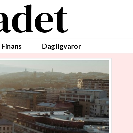
adet
 Finans
Dagligvaror