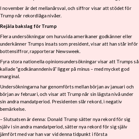
I november är det mellanårsval, och siffror visar att stödet för
Trump når rekordlåga nivåer.
Rejäla bakslag för Trump
Flera undersökningar om huruvida amerikaner godkänner eller
underkänner Trumps insats som president, visar att han står inför
bottensiffror, rapporterar Newsweek.
Fyra stora nationella opinionsundersökningar visar att Trumps så
kallade ”godkänanndenivå” ligger på minus – med mycket god
marginal.
Undersökningarna har genomförts mellan början av januari och
början av februari, och visar att Trump når sin lägsta nivå under
sin andra mandatperiod. Presidenten slår rekord, i negativ
bemärkelse.
– Slutsatsen är denna: Donald Trump sätter nya rekord för sig
själv i sin andra mandatperiod, sätter nya rekord för sig själv
jämfört med var han var vid denna tidpunkt i första