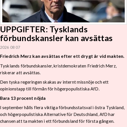
UPPGIFTER: Tysklands
förbundskansler kan avsättas
2026 08 07
Friedrich Merz kan avsättas efter ett drygt år vid makten.
Tysklands förbundskansler, kristdemokraten Friedrich Merz,
riskerar att avsättas.
Den tyska regeringen skakas av internt missnöje och ett
opinionstapp till förmån för högerpopulistiska AfD.
Bara 13 procent nöjda
I september hålls flera viktiga förbundsstatsval i östra Tyskland,
och högerpopulistiska Alternative für Deutschland, AfD har
chansen att ta makten i ett förbundsland för första gången.