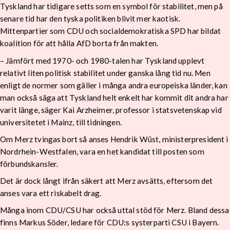
Tyskland har tidigare setts som en symbol för stabilitet, men på
senare tid har den tyska politiken blivit mer kaotisk.
Mittenpartier som CDU och socialdemokratiska SPD har bildat
koalition för att hålla AfD borta från makten.
– Jämfört med 1970- och 1980-talen har Tyskland upplevt
relativt liten politisk stabilitet under ganska lång tid nu. Men
enligt de normer som gäller i många andra europeiska länder, kan
man också säga att Tyskland helt enkelt har kommit dit andra har
varit länge, säger Kai Arzheimer, professor i statsvetenskap vid
universitetet i Mainz, till tidningen.
Om Merz tvingas bort så anses Hendrik Wüst, ministerpresident i
Nordrhein-Westfalen, vara en het kandidat till posten som
förbundskansler.
Det är dock långt ifrån säkert att Merz avsätts, eftersom det
anses vara ett riskabelt drag.
Många inom CDU/CSU har också uttal stöd för Merz. Bland dessa
finns Markus Söder, ledare för CDU:s systerparti CSU i Bayern.