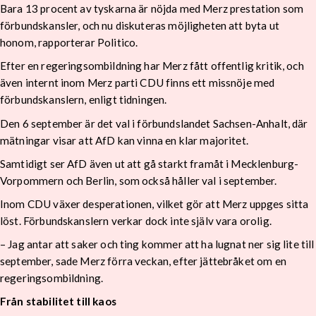
Bara 13 procent av tyskarna är nöjda med Merz prestation som
förbundskansler, och nu diskuteras möjligheten att byta ut
honom, rapporterar Politico.
Efter en regeringsombildning har Merz fått offentlig kritik, och
även internt inom Merz parti CDU finns ett missnöje med
förbundskanslern, enligt tidningen.
Den 6 september är det val i förbundslandet Sachsen-Anhalt, där
mätningar visar att AfD kan vinna en klar majoritet.
Samtidigt ser AfD även ut att gå starkt framåt i Mecklenburg-
Vorpommern och Berlin, som också håller val i september.
Inom CDU växer desperationen, vilket gör att Merz uppges sitta
löst. Förbundskanslern verkar dock inte själv vara orolig.
– Jag antar att saker och ting kommer att ha lugnat ner sig lite till
september, sade Merz förra veckan, efter jättebråket om en
regeringsombildning.
Från stabilitet till kaos