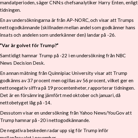
mandatperioden, säger CNN:s chefsanalytiker Harry Enten, enligt
tidningen.
En av undersökningarna är från AP-NORC, och visar att Trumps
nettogodkännande (skillnaden mellan andel som godkänner hans
insats och andelen som underkänner den) landar på -26.
”Var är golvet för Trump?”
Samtidigt hamnar Trump på -22 i en undersökning från NBC
News Decision Desk.
En annan mätning från Quinnipiac University visar att Trump
godkänns av 37 procent men ogillas av 56 procent, vilket ger en
nettonegativ siffra på 19 procentenheter, rapporterar tidningen.
Det är en försämring jämfört med oktober och januari, då
nettobetyget låg på -14.
Dessutom visar en undersökning från Yahoo News/YouGov att
Trump hamnar på -20 i nettogodkännande.
De negativa beskeden radar upp sig för Trump inför
mellanårsvalet i november.