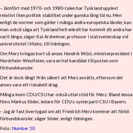
– Jämfört med 1970- och 1980-talen har Tyskland upplevt
relativt liten politisk stabilitet under ganska lång tid nu. Men
enligt de normer som gäller i många andra europeiska länder, kan
man också säga att Tyskland helt enkelt har kommit dit andra har
varit länge, säger Kai Arzheimer, professor i statsvetenskap vid
universitetet i Mainz, till tidningen.
Om Merz tvingas bort så anses Hendrik Wüst, ministerpresident i
Nordrhein-Westfalen, vara en het kandidat till posten som
förbundskansler.
Det är dock långt ifrån säkert att Merz avsätts, eftersom det
anses vara ett riskabelt drag.
Många inom CDU/CSU har också uttal stöd för Merz. Bland dessa
finns Markus Söder, ledare för CDU:s systerparti CSU i Bayern.
– Jag är fast övertygad om att Friedrich Merz kommer att förbli
förbundskansler, säger Söder, enligt tidningen.
Foto:
Number 10