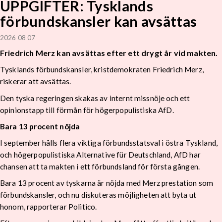
UPPGIFTER: Tysklands
förbundskansler kan avsättas
2026 08 07
Friedrich Merz kan avsättas efter ett drygt år vid makten.
Tysklands förbundskansler, kristdemokraten Friedrich Merz,
riskerar att avsättas.
Den tyska regeringen skakas av internt missnöje och ett
opinionstapp till förmån för högerpopulistiska AfD.
Bara 13 procent nöjda
I september hålls flera viktiga förbundsstatsval i östra Tyskland,
och högerpopulistiska Alternative für Deutschland, AfD har
chansen att ta makten i ett förbundsland för första gången.
Bara 13 procent av tyskarna är nöjda med Merz prestation som
förbundskansler, och nu diskuteras möjligheten att byta ut
honom, rapporterar Politico.