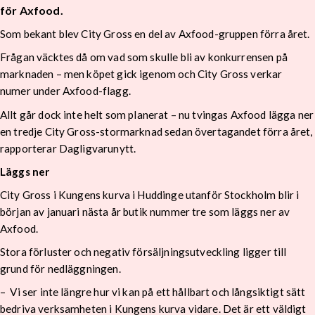
för Axfood.
Som bekant blev City Gross en del av Axfood-gruppen förra året.
Frågan väcktes då om vad som skulle bli av konkurrensen på
marknaden – men köpet gick igenom och City Gross verkar
numer under Axfood-flagg.
Allt går dock inte helt som planerat – nu tvingas Axfood lägga ner
en tredje City Gross-stormarknad sedan övertagandet förra året,
rapporterar Dagligvarunytt.
Läggs ner
City Gross i Kungens kurva i Huddinge utanför Stockholm blir i
början av januari nästa år butik nummer tre som läggs ner av
Axfood.
Stora förluster och negativ försäljningsutveckling ligger till
grund för nedläggningen.
– Vi ser inte längre hur vi kan på ett hållbart och långsiktigt sätt
bedriva verksamheten i Kungens kurva vidare. Det är ett väldigt