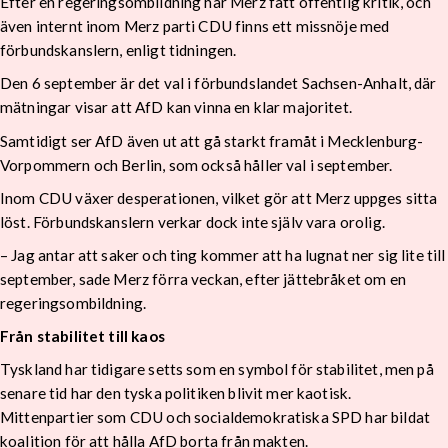
Efter en regeringsombildning har Merz fått offentlig kritik, och
även internt inom Merz parti CDU finns ett missnöje med
förbundskanslern, enligt tidningen.
Den 6 september är det val i förbundslandet Sachsen-Anhalt, där
mätningar visar att AfD kan vinna en klar majoritet.
Samtidigt ser AfD även ut att gå starkt framåt i Mecklenburg-
Vorpommern och Berlin, som också håller val i september.
Inom CDU växer desperationen, vilket gör att Merz uppges sitta
löst. Förbundskanslern verkar dock inte själv vara orolig.
– Jag antar att saker och ting kommer att ha lugnat ner sig lite till
september, sade Merz förra veckan, efter jättebråket om en
regeringsombildning.
Från stabilitet till kaos
Tyskland har tidigare setts som en symbol för stabilitet, men på
senare tid har den tyska politiken blivit mer kaotisk.
Mittenpartier som CDU och socialdemokratiska SPD har bildat
koalition för att hålla AfD borta från makten.