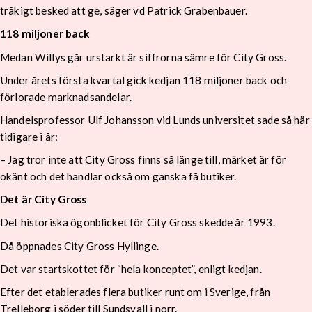
tråkigt besked att ge, säger vd Patrick Grabenbauer.
118 miljoner back
Medan Willys går urstarkt är siffrorna sämre för City Gross.
Under årets första kvartal gick kedjan 118 miljoner back och
förlorade marknadsandelar.
Handelsprofessor Ulf Johansson vid Lunds universitet sade så här
tidigare i år:
– Jag tror inte att City Gross finns så länge till, märket är för
okänt och det handlar också om ganska få butiker.
Det är City Gross
Det historiska ögonblicket för City Gross skedde år 1993.
Då öppnades City Gross Hyllinge.
Det var startskottet för “hela konceptet”, enligt kedjan.
Efter det etablerades flera butiker runt om i Sverige, från
Trelleborg i söder till Sundsvall i norr.