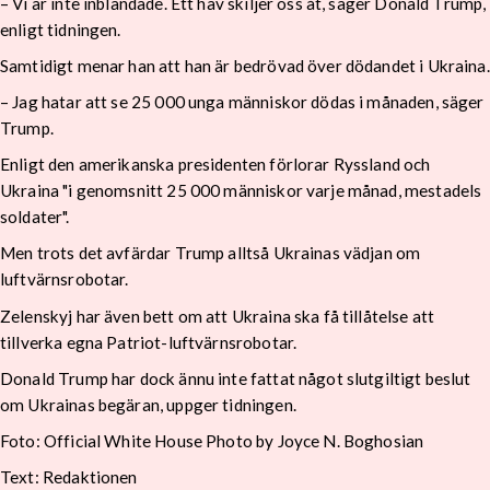
– Vi är inte inblandade. Ett hav skiljer oss åt, säger Donald Trump,
enligt tidningen.
Samtidigt menar han att han är bedrövad över dödandet i Ukraina.
– Jag hatar att se 25 000 unga människor dödas i månaden, säger
Trump.
Enligt den amerikanska presidenten förlorar Ryssland och
Ukraina "i genomsnitt 25 000 människor varje månad, mestadels
soldater".
Men trots det avfärdar Trump alltså Ukrainas vädjan om
luftvärnsrobotar.
Zelenskyj har även bett om att Ukraina ska få tillåtelse att
tillverka egna Patriot-luftvärnsrobotar.
Donald Trump har dock ännu inte fattat något slutgiltigt beslut
om Ukrainas begäran, uppger tidningen.
Foto: Official White House Photo by Joyce N. Boghosian
Text: Redaktionen