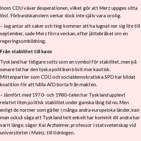
Inom CDU växer desperationen, vilket gör att Merz uppges sitta
löst. Förbundskanslern verkar dock inte själv vara orolig.
– Jag antar att saker och ting kommer att ha lugnat ner sig lite till
september, sade Merz förra veckan, efter jättebråket om en
regeringsombildning.
Från stabilitet till kaos
Tyskland har tidigare setts som en symbol för stabilitet, men på
senare tid har den tyska politiken blivit mer kaotisk.
Mittenpartier som CDU och socialdemokratiska SPD har bildat
koalition för att hålla AfD borta från makten.
– Jämfört med 1970- och 1980-talen har Tyskland upplevt
relativt liten politisk stabilitet under ganska lång tid nu. Men
enligt de normer som gäller i många andra europeiska länder, kan
man också säga att Tyskland helt enkelt har kommit dit andra har
varit länge, säger Kai Arzheimer, professor i statsvetenskap vid
universitetet i Mainz, till tidningen.