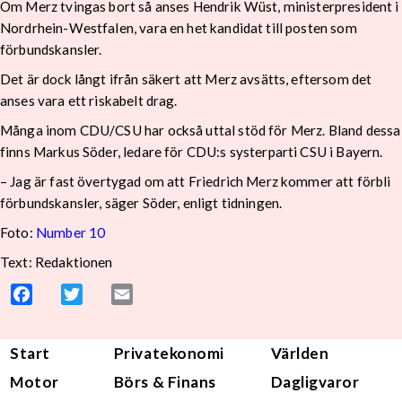
Om Merz tvingas bort så anses Hendrik Wüst, ministerpresident i
Nordrhein-Westfalen, vara en het kandidat till posten som
förbundskansler.
Det är dock långt ifrån säkert att Merz avsätts, eftersom det
anses vara ett riskabelt drag.
Många inom CDU/CSU har också uttal stöd för Merz. Bland dessa
finns Markus Söder, ledare för CDU:s systerparti CSU i Bayern.
– Jag är fast övertygad om att Friedrich Merz kommer att förbli
förbundskansler, säger Söder, enligt tidningen.
Foto:
Number 10
Text: Redaktionen
Facebook
Twitter
Email
Start
Privatekonomi
Världen
Motor
Börs & Finans
Dagligvaror