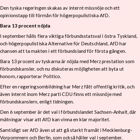
Den tyska regeringen skakas av internt missnöje och ett
opinionstapp till förmån för högerpopulistiska AfD.
Bara 13 procent nöjda
I september hålls flera viktiga förbundsstatsval i östra Tyskland,
och högerpopulistiska Alternative für Deutschland, AfD har
chansen att ta makten i ett förbundsland för första gången.
Bara 13 procent av tyskarna är nöjda med Merz prestation som
förbundskansler, och nu diskuteras möjligheten att byta ut
honom, rapporterar Politico.
Efter en regeringsombildning har Merz fått offentlig kritik, och
även internt inom Merz parti CDU finns ett missnöje med
förbundskanslern, enligt tidningen.
Den 6 september är det val i förbundslandet Sachsen-Anhalt, där
mätningar visar att AfD kan vinna en klar majoritet.
Samtidigt ser AfD även ut att gå starkt framåt i Mecklenburg-
Vorpommern och Berlin, som också håller val i september.