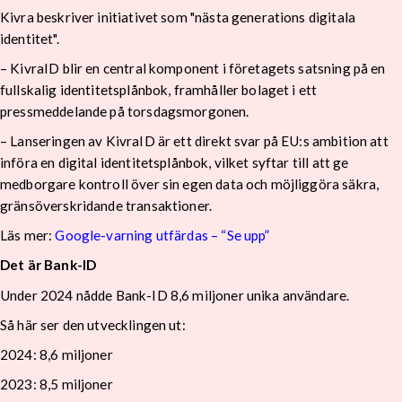
Kivra beskriver initiativet som "nästa generations digitala
identitet".
– KivraID blir en central komponent i företagets satsning på en
fullskalig identitetsplånbok, framhåller bolaget i ett
pressmeddelande på torsdagsmorgonen.
– Lanseringen av KivraID är ett direkt svar på EU:s ambition att
införa en digital identitetsplånbok, vilket syftar till att ge
medborgare kontroll över sin egen data och möjliggöra säkra,
gränsöverskridande transaktioner.
Läs mer:
Google-varning utfärdas – “Se upp”
Det är Bank-ID
Under 2024 nådde Bank-ID 8,6 miljoner unika användare.
Så här ser den utvecklingen ut:
2024: 8,6 miljoner
2023: 8,5 miljoner