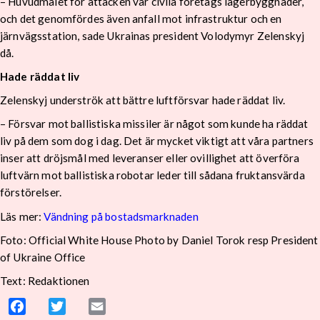
– Huvudmålet för attacken var civila företags lagerbyggnader,
och det genomfördes även anfall mot infrastruktur och en
järnvägsstation, sade Ukrainas president Volodymyr Zelenskyj
då.
Hade räddat liv
Zelenskyj underströk att bättre luftförsvar hade räddat liv.
– Försvar mot ballistiska missiler är något som kunde ha räddat
liv på dem som dog i dag. Det är mycket viktigt att våra partners
inser att dröjsmål med leveranser eller ovillighet att överföra
luftvärn mot ballistiska robotar leder till sådana fruktansvärda
förstörelser.
Läs mer:
Vändning på bostadsmarknaden
Foto:
Official White House Photo by Daniel Torok resp President
of Ukraine Office
Text: Redaktionen
Facebook
Twitter
Email