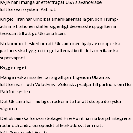
Kyjiv har i många år efterfrågat USA:s avancerade
luftförsvarssystem Patriot.
Kriget i Iran har urholkat amerikanernas lager, och Trump-
administrationen ställer sig enligt de senaste uppgifterna
tveksam till att ge Ukraina licens.
Nu kommer besked om att Ukraina med hjälp av europeiska
partners ska bygga ett eget alternativ till det amerikanska
supervapnet.
Bygger eget
Många ryska missiler tar sig alltjämt igenom Ukrainas
luftförsvar – och Volodymyr Zelenskyj vädjar till partners om fler
Patriot-system.
Det Ukraina har i nuläget räcker inte för att stoppa de ryska
vågorna.
Det ukrainska försvarsbolaget Fire Point har nu börjat integrera
radar och andra europeiskt tillverkade system i sitt
luftvärnsprojekt Freyja.