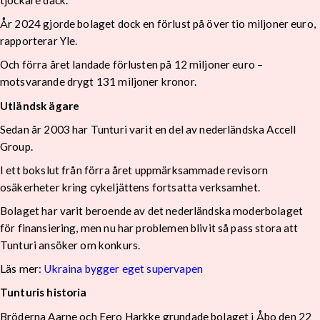
tjockare däck.
År 2024 gjorde bolaget dock en förlust på över tio miljoner euro,
rapporterar Yle.
Och förra året landade förlusten på 12 miljoner euro –
motsvarande drygt 131 miljoner kronor.
Utländsk ägare
Sedan år 2003 har Tunturi varit en del av nederländska Accell
Group.
I ett bokslut från förra året uppmärksammade revisorn
osäkerheter kring cykeljättens fortsatta verksamhet.
Bolaget har varit beroende av det nederländska moderbolaget
för finansiering, men nu har problemen blivit så pass stora att
Tunturi ansöker om konkurs.
Läs mer:
Ukraina bygger eget supervapen
Tunturis historia
Bröderna Aarne och Eero Harkke grundade bolaget i Åbo den 22