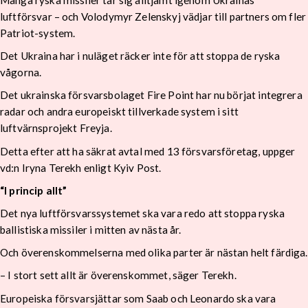
Många ryska missiler tar sig alltjämt igenom Ukrainas
luftförsvar – och Volodymyr Zelenskyj vädjar till partners om fler
Patriot-system.
Det Ukraina har i nuläget räcker inte för att stoppa de ryska
vågorna.
Det ukrainska försvarsbolaget Fire Point har nu börjat integrera
radar och andra europeiskt tillverkade system i sitt
luftvärnsprojekt Freyja.
Detta efter att ha säkrat avtal med 13 försvarsföretag, uppger
vd:n Iryna Terekh enligt Kyiv Post.
“I princip allt”
Det nya luftförsvarssystemet ska vara redo att stoppa ryska
ballistiska missiler i mitten av nästa år.
Och överenskommelserna med olika parter är nästan helt färdiga.
– I stort sett allt är överenskommet, säger Terekh.
Europeiska försvarsjättar som Saab och Leonardo ska vara