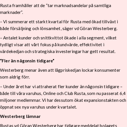
Rusta framhåller att de “tar marknadsandelar på samtliga
marknader”.
– Vi summerar ett starkt kvartal för Rusta med ökad tillväxt i
både försäljning och lönsamhet, säger vd Göran Westerberg.
– Antalet kunder och snittkvittot ökade i alla segment, vilket
tydligt visar att vårt fokus på kundvärde, effektivitet i
värdekedjan och strategiska investeringar har gett resultat.
“Fler än någonsin tidigare”
Westerberg menar även att lågpriskedjan lockar konsumenter
som aldrig förr.
– Under året har vi attraherat fler kunder än någonsin tidigare –
både till våra varuhus, Online och Club Rusta, som nu passerat 6,4
miljoner medlemmar. Vi har dessutom ökat expansionstakten och
öppnat sex nya varuhus under kvartalet.
Westerberg lämnar
Rustas vd Göran Westerberg har tidigare meddelat bolagets