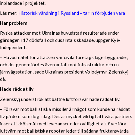
inblandade i projektet.
Läs mer:
Historisk vändning i Ryssland – tar in förbjuden vara
Har problem
Ryska attacker mot Ukrainas huvudstad resulterade under
gårdagen i 17 dödsfall och dussintals skadade, uppger Kyiv
Independent.
– Huvudmålet för attacken var civila företags lagerbyggnader,
och det genomfördes även anfall mot infrastruktur och en
järnvägsstation, sade Ukrainas president Volodymyr Zelenskyj
då.
Hade räddat liv
Zelenskyj underströk att bättre luftförsvar hade räddat liv.
– Försvar mot ballistiska missiler är något som kunde ha räddat
liv på dem som dog i dag. Det är mycket viktigt att våra partners
inser att dröjsmål med leveranser eller ovillighet att överföra
luftvärn mot ballistiska robotar leder till sådana fruktansvärda