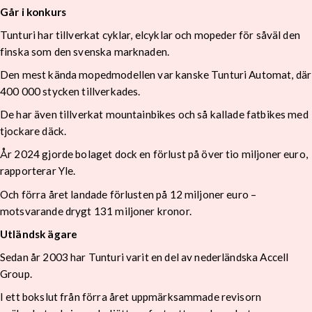
Går i konkurs
Tunturi har tillverkat cyklar, elcyklar och mopeder för såväl den
finska som den svenska marknaden.
Den mest kända mopedmodellen var kanske Tunturi Automat, där
400 000 stycken tillverkades.
De har även tillverkat mountainbikes och så kallade fatbikes med
tjockare däck.
År 2024 gjorde bolaget dock en förlust på över tio miljoner euro,
rapporterar Yle.
Och förra året landade förlusten på 12 miljoner euro –
motsvarande drygt 131 miljoner kronor.
Utländsk ägare
Sedan år 2003 har Tunturi varit en del av nederländska Accell
Group.
I ett bokslut från förra året uppmärksammade revisorn