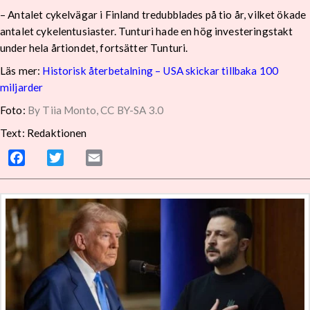
– Antalet cykelvägar i Finland tredubblades på tio år, vilket ökade
antalet cykelentusiaster. Tunturi hade en hög investeringstakt
under hela årtiondet, fortsätter Tunturi.
Läs mer:
Historisk återbetalning – USA skickar tillbaka 100
miljarder
Foto:
By Tiia Monto, CC BY-SA 3.0
Text: Redaktionen
Facebook
Twitter
Email