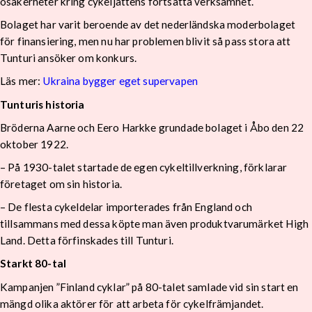
osäkerheter kring cykeljättens fortsatta verksamhet.
Bolaget har varit beroende av det nederländska moderbolaget
för finansiering, men nu har problemen blivit så pass stora att
Tunturi ansöker om konkurs.
Läs mer:
Ukraina bygger eget supervapen
Tunturis historia
Bröderna Aarne och Eero Harkke grundade bolaget i Åbo den 22
oktober 1922.
– På 1930-talet startade de egen cykeltillverkning, förklarar
företaget om sin historia.
– De flesta cykeldelar importerades från England och
tillsammans med dessa köpte man även produktvarumärket High
Land. Detta förfinskades till Tunturi.
Starkt 80-tal
Kampanjen ”Finland cyklar” på 80-talet samlade vid sin start en
mängd olika aktörer för att arbeta för cykelfrämjandet.