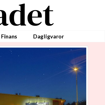
adet
 Finans
Dagligvaror