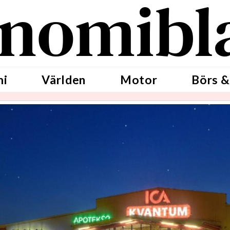
nomibl
mi
Världen
Motor
Börs &