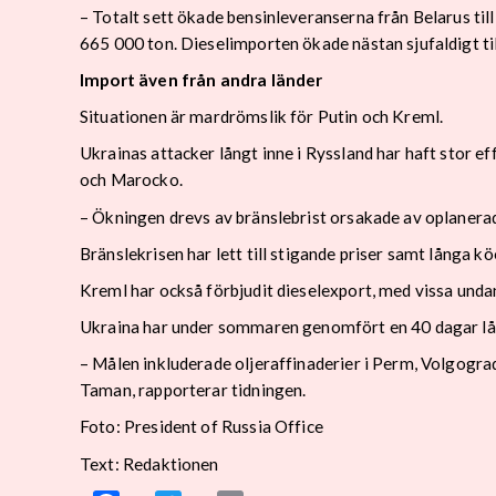
– Totalt sett ökade bensinleveranserna från Belarus t
665 000 ton. Dieselimporten ökade nästan sjufaldigt ti
Import även från andra länder
Situationen är mardrömslik för Putin och Kreml.
Ukrainas attacker långt inne i Ryssland har haft stor ef
och Marocko.
– Ökningen drevs av bränslebrist orsakade av oplanerad
Bränslekrisen har lett till stigande priser samt långa 
Kreml har också förbjudit dieselexport, med vissa undanta
Ukraina har under sommaren genomfört en 40 dagar lång
– Målen inkluderade oljeraffinaderier i Perm, Volgogra
Taman, rapporterar tidningen.
Foto: President of Russia Office
Text: Redaktionen