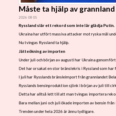
Måste ta hjälp av grannland
2026 08 05
Ryssland slår ett rekord som inte lär glädja Putin.
Ukraina har utfört massiva attacker mot ryska mål un
Nu tvingas Ryssland ta hjälp.
Jätteökning av importen
Under juli och början av augusti har Ukraina genomfört 
Det har orsakat en stor bränslekris i Ryssland som har 
I juli har Rysslands bränsleimport från grannlandet Bel
Rysslands bensinproduktion sjönk i början av juli till 
Detta har alltså lett till att man tvingas importera rek
Bara mellan juni och juli ökade importen av bensin frå
Trenden under hela 2026 är ännu tydligare.