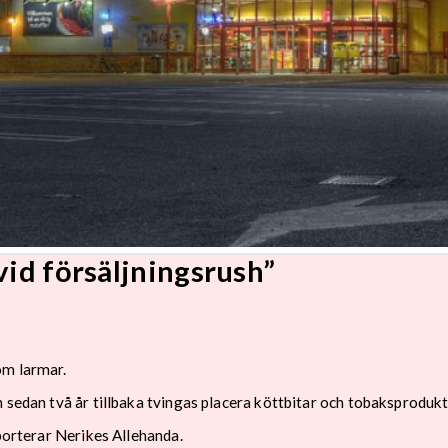
vid försäljningsrush”
om larmar.
n sedan två år tillbaka tvingas placera köttbitar och tobaksproduk
pporterar Nerikes Allehanda.