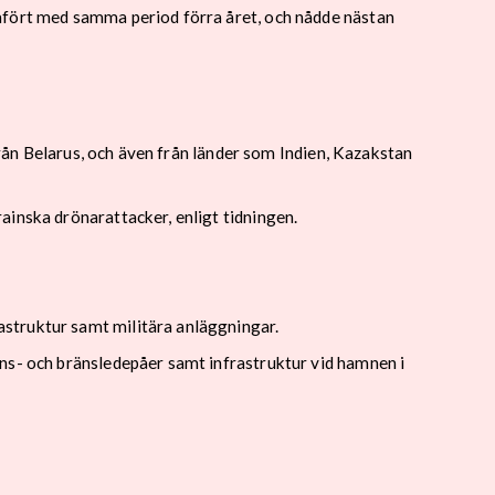
ämfört med samma period förra året, och nådde nästan
från Belarus, och även från länder som Indien, Kazakstan
ainska drönarattacker, enligt tidningen.
struktur samt militära anläggningar.
ns- och bränsledepåer samt infrastruktur vid hamnen i