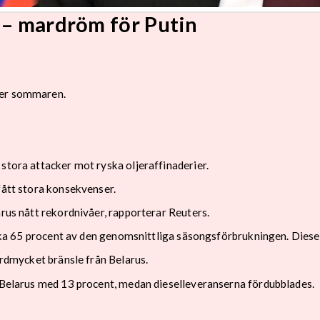
 – mardröm för Putin
der sommaren.
stora attacker mot ryska oljeraffinaderier.
fått stora konsekvenser.
arus nått rekordnivåer, rapporterar Reuters.
cirka 65 procent av den genomsnittliga säsongsförbrukningen. Dies
ordmycket bränsle från Belarus.
n Belarus med 13 procent, medan dieselleveranserna fördubblades.