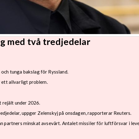
g med två tredjedelar
och tunga bakslag för Ryssland.
ett allvarligt problem.
t rejält under 2026.
djedelar, uppger Zelenskyj på onsdagen, rapporterar Reuters.
 från partners minskat avsevärt. Antalet missiler för luftförsvar i 