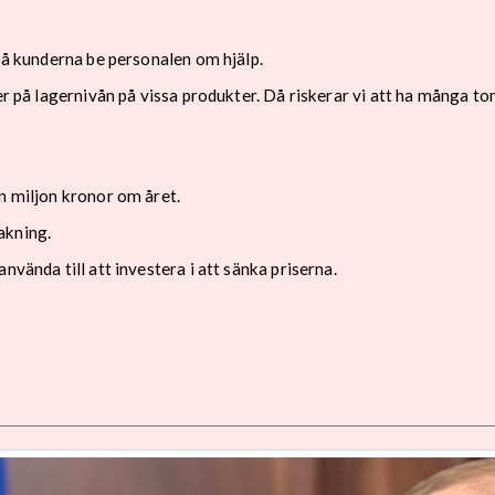
tså kunderna be personalen om hjälp.
er på lagernivån på vissa produkter. Då riskerar vi att ha många to
n miljon kronor om året.
akning.
nvända till att investera i att sänka priserna.