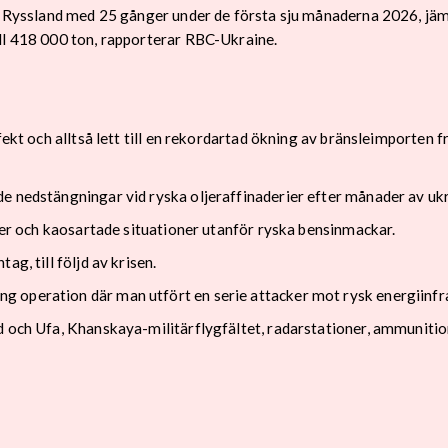
ill Ryssland med 25 gånger under de första sju månaderna 2026, j
ll 418 000 ton, rapporterar RBC-Ukraine.
fekt och alltså lett till en rekordartad ökning av bränsleimporten 
e nedstängningar vid ryska oljeraffinaderier efter månader av ukr
köer och kaosartade situationer utanför ryska bensinmackar.
g, till följd av krisen.
 operation där man utfört en serie attacker mot rysk energiinfra
d och Ufa, Khanskaya-militärflygfältet, radarstationer, ammunitio