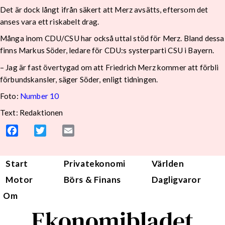
Det är dock långt ifrån säkert att Merz avsätts, eftersom det
anses vara ett riskabelt drag.
Många inom CDU/CSU har också uttal stöd för Merz. Bland dessa
finns Markus Söder, ledare för CDU:s systerparti CSU i Bayern.
– Jag är fast övertygad om att Friedrich Merz kommer att förbli
förbundskansler, säger Söder, enligt tidningen.
Foto:
Number 10
Text: Redaktionen
Facebook
Twitter
Email
Start
Privatekonomi
Världen
Motor
Börs & Finans
Dagligvaror
Om
Ekonomibladet