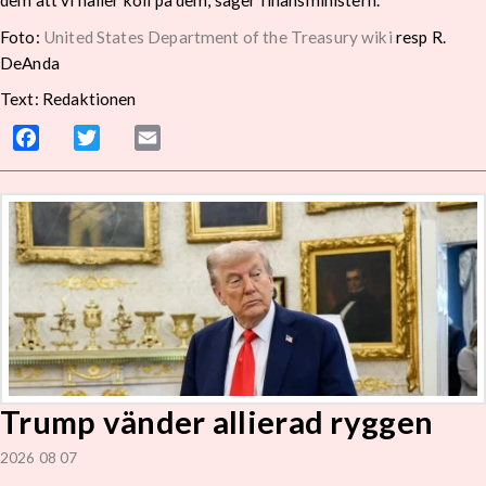
dem att vi håller koll på dem, säger finansministern.
Foto:
United States Department of the Treasury wiki
resp R.
DeAnda
Text: Redaktionen
Facebook
Twitter
Email
Trump vänder allierad ryggen
2026 08 07