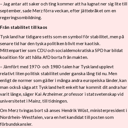
– Jag antar att saker och ting kommer att ha lugnat ner sig lite till
september, sade Merz förra veckan, efter jättebråket om en
regeringsombildning.
Från stabilitet till kaos
Tyskland har tidigare setts som en symbol för stabilitet, men på
senare tid har den tyska politiken blivit mer kaotisk.
Mittenpartier som CDU och socialdemokratiska SPD har bildat
koalition för att hålla AfD borta från makten.
– Jämfört med 1970- och 1980-talen har Tyskland upplevt
relativt liten politisk stabilitet under ganska lång tid nu. Men
enligt de normer som gäller i många andra europeiska länder, kan
man också säga att Tyskland helt enkelt har kommit dit andra har
varit länge, säger Kai Arzheimer, professor i statsvetenskap vid
universitetet i Mainz, till tidningen.
Om Merz tvingas bort så anses Hendrik Wüst, ministerpresident i
Nordrhein-Westfalen, vara en het kandidat till posten som
förbundskansler.