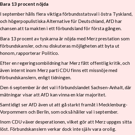
Bara 13 procent nöjda
I september hålls flera viktiga förbundsstatsval i östra Tyskland,
och högerpopulistiska Alternative für Deutschland, AfD har
chansen att ta makten i ett förbundsland för första gången.
Bara 13 procent av tyskarna är nöjda med Merz prestation som
förbundskansler, och nu diskuteras möjligheten att byta ut
honom, rapporterar Politico.
Efter en regeringsombildning har Merz fått offentlig kritik, och
även internt inom Merz parti CDU finns ett missnöje med
förbundskanslern, enligt tidningen.
Den 6 september är det val i förbundslandet Sachsen-Anhalt, där
mätningar visar att AfD kan vinna en klar majoritet.
Samtidigt ser AfD även ut att gå starkt framåt i Mecklenburg-
Vorpommern och Berlin, som också håller val i september.
Inom CDU växer desperationen, vilket gör att Merz uppges sitta
löst. Förbundskanslern verkar dock inte själv vara orolig.