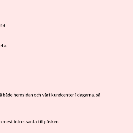
tid.
reta.
på både hemsidan och vårt kundcenter i dagarna, så
mest intressanta till påsken.