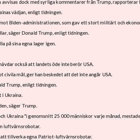
an avvisas dock med syrliga kommentarer från Trump, rapporterar 
inas vädjan, enligt tidningen.
mot Biden-administrationen, som gav ett stort militärt och ekonom
lar, säger Donald Trump, enligt tidningen.
la på sina egna lager igen.
hävdar också att landets öde inte berör USA.
 civila mål, ger han beskedet att det inte angår USA.
nald Trump, enligt tidningen.
 i Ukraina.
den, säger Trump.
och Ukraina "i genomsnitt 25 000 människor varje månad, mestadel
m luftvärnsrobotar.
 att tillverka egna Patriot-luftvärnsrobotar.