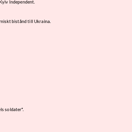
Kyiv Independent.
iskt bistånd till Ukraina.
s soldater".