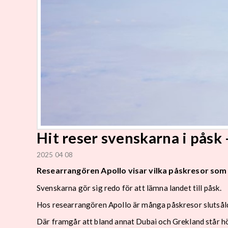
Hit reser svenskarna i påsk –
2025 04 08
Researrangören Apollo visar vilka påskresor som
Svenskarna gör sig redo för att lämna landet till påsk.
Hos researrangören Apollo är många påskresor slutsål
Där framgår att bland annat Dubai och Grekland står hö