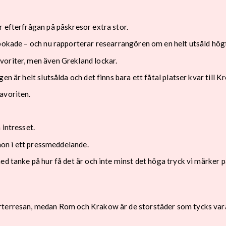
r efterfrågan på påskresor extra stor.
lbokade – och nu rapporterar researrangören om en helt utsåld hög
voriter, men även Grekland lockar.
n är helt slutsålda och det finns bara ett fåtal platser kvar till K
favoriten.
 intresset.
 hon i ett pressmeddelande.
ed tanke på hur få det är och inte minst det höga tryck vi märker 
rterresan, medan Rom och Krakow är de storstäder som tycks vara 