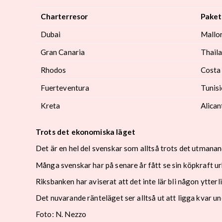
Charterresor
Paket
Dubai
Mallo
Gran Canaria
Thail
Rhodos
Costa 
Fuerteventura
Tunis
Kreta
Alica
Trots det ekonomiska läget
Det är en hel del svenskar som alltså trots det utmana
Många svenskar har på senare år fått se sin köpkraft u
Riksbanken har aviserat att det inte lär bli någon ytt
Det nuvarande ränteläget ser alltså ut att ligga kvar 
Foto: N. Nezzo