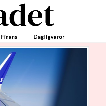
adet
 Finans
Dagligvaror