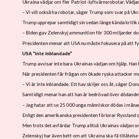
Ukraina vädjar om fler Patriot-luftvärnsrobotar. Vädj
– Vi vill också ha robotar, säger Trump som svar på Ukra
Trump upprepar samtidigt sin sedan länge kända kritik 
– Biden gav Zelenskyj ammunition för 300 miljarder dol
Presidenten menar att USA nu måste fokusera på att fyl
USA ”inte inblandade”
Trump avvisar inte bara Ukrainas vädjan om hjälp. Han 
När presidenten får frågan om ökade ryska attacker mot
– Vi är inte inblandade. Ett hav skiljer oss åt, säger Do
Samtidigt menar han att han är bedrövad över dödandet
– Jag hatar att se 25 000 unga människor dödas i måna
Enligt den amerikanska presidenten förlorar Ryssland 
Men trots det avfärdar Trump alltså Ukrainas vädjan o
Zelenskyj har även bett om att Ukraina ska få tillåtelse