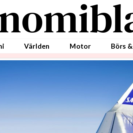
nomibl
mi
Världen
Motor
Börs &