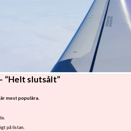
 “Helt slutsålt”
 är mest populära.
da.
gt på listan.