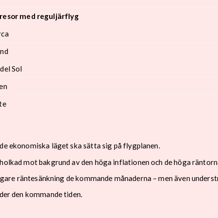
resor med reguljärflyg
rca
and
del Sol
ien
nte
nde ekonomiska läget ska sätta sig på flygplanen.
rholkad mot bakgrund av den höga inflationen och de höga räntorn
erligare räntesänkning de kommande månaderna – men även understru
under den kommande tiden.