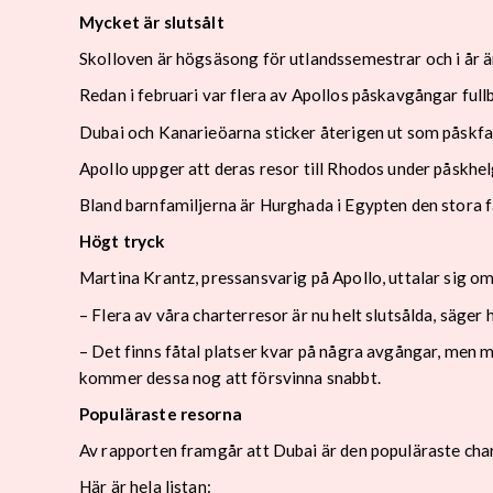
Mycket är slutsålt
Skolloven är högsäsong för utlandssemestrar och i år ä
Redan i februari var flera av Apollos påskavgångar ful
Dubai och Kanarieöarna sticker återigen ut som påskfa
Apollo uppger att deras resor till Rhodos under påskhelge
Bland barnfamiljerna är Hurghada i Egypten den stora 
Högt tryck
Martina Krantz, pressansvarig på Apollo, uttalar sig om
– Flera av våra charterresor är nu helt slutsålda, säger
– Det finns fåtal platser kvar på några avgångar, men m
kommer dessa nog att försvinna snabbt.
Populäraste resorna
Av rapporten framgår att Dubai är den populäraste cha
Här är hela listan: