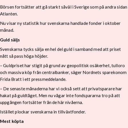
Börsen fortsätter att gå starkt såväl i Sverige som på andra sidan
Atlanten.
Nu visar ny statistik hur svenskarna handlade fonder i oktober
månad.
Guld säljs
Svenskarna tycks sälja en hel del guld i samband med att priset
nått så pass höga höjder.
– Guldpriset har stigit på grund av geopolitisk osäkerhet, tulloro
och massiva köp från centralbanker, säger Nordnets sparekonom
Frida Bratt i ett pressmeddelande.
– De senaste månaderna har vi också sett att privatsparare har
hakat på guldtåget. Men nu vågar inte fondspararna tro på att
uppgången fortsätter från de här nivåerna.
Istället plockar svenskarna in tillväxtfonder.
Mest köpta