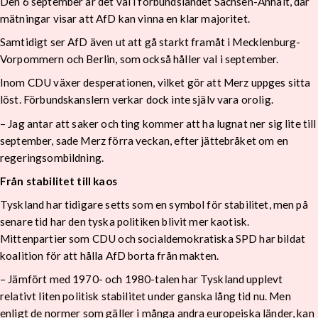
Den 6 september är det val i förbundslandet Sachsen-Anhalt, där
mätningar visar att AfD kan vinna en klar majoritet.
Samtidigt ser AfD även ut att gå starkt framåt i Mecklenburg-
Vorpommern och Berlin, som också håller val i september.
Inom CDU växer desperationen, vilket gör att Merz uppges sitta
löst. Förbundskanslern verkar dock inte själv vara orolig.
– Jag antar att saker och ting kommer att ha lugnat ner sig lite till
september, sade Merz förra veckan, efter jättebråket om en
regeringsombildning.
Från stabilitet till kaos
Tyskland har tidigare setts som en symbol för stabilitet, men på
senare tid har den tyska politiken blivit mer kaotisk.
Mittenpartier som CDU och socialdemokratiska SPD har bildat
koalition för att hålla AfD borta från makten.
– Jämfört med 1970- och 1980-talen har Tyskland upplevt
relativt liten politisk stabilitet under ganska lång tid nu. Men
enligt de normer som gäller i många andra europeiska länder, kan