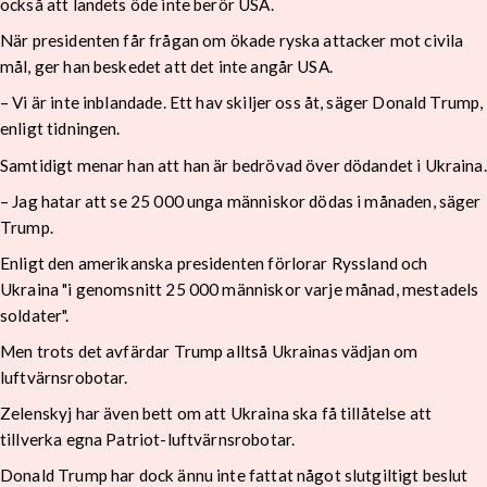
också att landets öde inte berör USA.
När presidenten får frågan om ökade ryska attacker mot civila
mål, ger han beskedet att det inte angår USA.
– Vi är inte inblandade. Ett hav skiljer oss åt, säger Donald Trump,
enligt tidningen.
Samtidigt menar han att han är bedrövad över dödandet i Ukraina.
– Jag hatar att se 25 000 unga människor dödas i månaden, säger
Trump.
Enligt den amerikanska presidenten förlorar Ryssland och
Ukraina "i genomsnitt 25 000 människor varje månad, mestadels
soldater".
Men trots det avfärdar Trump alltså Ukrainas vädjan om
luftvärnsrobotar.
Zelenskyj har även bett om att Ukraina ska få tillåtelse att
tillverka egna Patriot-luftvärnsrobotar.
Donald Trump har dock ännu inte fattat något slutgiltigt beslut