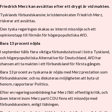
Friedrich Merz kan avsättas efter ett drygt år vid makten.
Tysklands förbundskansler, kristdemokraten Friedrich Merz,
riskerar att avsättas.
Den tyska regeringen skakas av internt missnöje och ett
opinionstapp till förmån för högerpopulistiska AfD.
Bara 13 procent nöjda
I september hålls flera viktiga förbundsstatsval i östra Tyskland,
och högerpopulistiska Alternative für Deutschland, AfD har
chansen att ta makten i ett förbundsland för första gången.
Bara 13 procent av tyskarna är nöjda med Merz prestation som
förbundskansler, och nu diskuteras möjligheten att byta ut
honom, rapporterar Politico.
Efter en regeringsombildning har Merz fått offentlig kritik, och
även internt inom Merz parti CDU finns ett missnöje med
förbundskanslern, enligt tidningen.