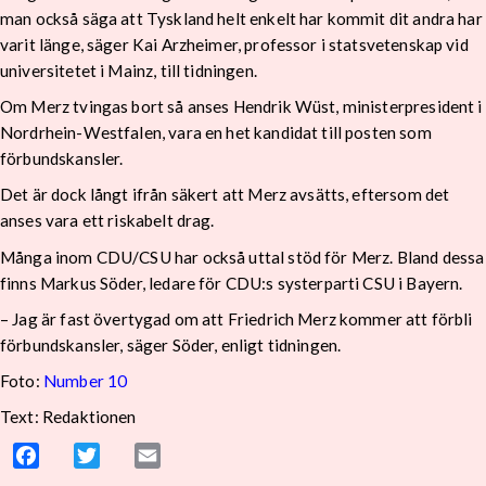
man också säga att Tyskland helt enkelt har kommit dit andra har
varit länge, säger Kai Arzheimer, professor i statsvetenskap vid
universitetet i Mainz, till tidningen.
Om Merz tvingas bort så anses Hendrik Wüst, ministerpresident i
Nordrhein-Westfalen, vara en het kandidat till posten som
förbundskansler.
Det är dock långt ifrån säkert att Merz avsätts, eftersom det
anses vara ett riskabelt drag.
Många inom CDU/CSU har också uttal stöd för Merz. Bland dessa
finns Markus Söder, ledare för CDU:s systerparti CSU i Bayern.
– Jag är fast övertygad om att Friedrich Merz kommer att förbli
förbundskansler, säger Söder, enligt tidningen.
Foto:
Number 10
Text: Redaktionen
Facebook
Twitter
Email