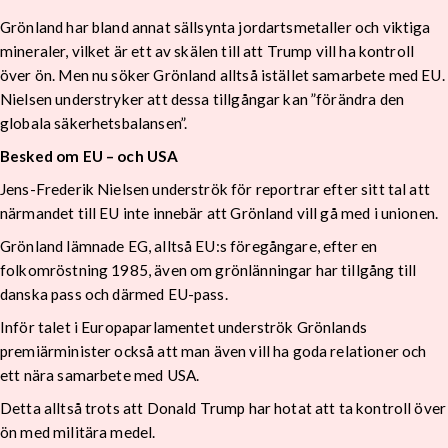
Grönland har bland annat sällsynta jordartsmetaller och viktiga
mineraler, vilket är ett av skälen till att Trump vill ha kontroll
över ön. Men nu söker Grönland alltså istället samarbete med EU.
Nielsen understryker att dessa tillgångar kan ”förändra den
globala säkerhetsbalansen”.
Besked om EU – och USA
Jens-Frederik Nielsen underströk för reportrar efter sitt tal att
närmandet till EU inte innebär att Grönland vill gå med i unionen.
Grönland lämnade EG, alltså EU:s föregångare, efter en
folkomröstning 1985, även om grönlänningar har tillgång till
danska pass och därmed EU-pass.
Inför talet i Europaparlamentet underströk Grönlands
premiärminister också att man även vill ha goda relationer och
ett nära samarbete med USA.
Detta alltså trots att Donald Trump har hotat att ta kontroll över
ön med militära medel.