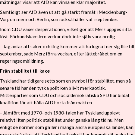
mätningar visar att AfD kan vinna en klar majoritet.
Samtidigt ser AfD även ut att gå starkt framåt i Mecklenburg-
Vorpommern och Berlin, som också håller val i september.
Inom CDU växer desperationen, vilket gör att Merz uppges sitta
löst. Förbundskanslern verkar dock inte själv vara orolig.
– Jag antar att saker och ting kommer att ha lugnat ner sig lite till
september, sade Merz förra veckan, efter jättebråket om en
regeringsombildning.
Från stabilitet till kaos
Tyskland har tidigare setts som en symbol för stabilitet, men på
senare tid har den tyska politiken blivit mer kaotisk.
Mittenpartier som CDU och socialdemokratiska SPD har bildat
koalition för att hålla AfD borta från makten.
– Jämfört med 1970- och 1980-talen har Tyskland upplevt
relativt liten politisk stabilitet under ganska lång tid nu. Men
enligt de normer som gäller i många andra europeiska länder, kan
man också säga att Tyskland helt enkelt har kommit dit andra har