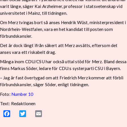
varit länge, säger Kai Arzheimer, professor i statsvetenskap vid
universitetet i Mainz, till tidningen.
Om Merz tvingas bort så anses Hendrik Wüst, ministerpresident i
Nordrhein-Westfalen, vara en het kandidat till posten som
förbundskansler.
Det är dock långt ifrån säkert att Merz avsätts, eftersom det
anses vara ett riskabelt drag.
Många inom CDU/CSU har också uttal stöd för Merz. Bland dessa
finns Markus Söder, ledare för CDU:s systerparti CSU i Bayern.
– Jag är fast övertygad om att Friedrich Merz kommer att förbli
förbundskansler, säger Söder, enligt tidningen.
Foto:
Number 10
Text: Redaktionen
Facebook
Twitter
Email