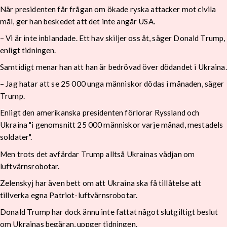
När presidenten får frågan om ökade ryska attacker mot civila
mål, ger han beskedet att det inte angår USA.
– Vi är inte inblandade. Ett hav skiljer oss åt, säger Donald Trump,
enligt tidningen.
Samtidigt menar han att han är bedrövad över dödandet i Ukraina.
– Jag hatar att se 25 000 unga människor dödas i månaden, säger
Trump.
Enligt den amerikanska presidenten förlorar Ryssland och
Ukraina "i genomsnitt 25 000 människor varje månad, mestadels
soldater".
Men trots det avfärdar Trump alltså Ukrainas vädjan om
luftvärnsrobotar.
Zelenskyj har även bett om att Ukraina ska få tillåtelse att
tillverka egna Patriot-luftvärnsrobotar.
Donald Trump har dock ännu inte fattat något slutgiltigt beslut
om Ukrainas begäran, uppger tidningen.