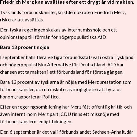
Friedrich Merz kan avsättas efter ett drygt år vid makten.
Tysklands förbundskansler, kristdemokraten Friedrich Merz,
riskerar att avsättas.
Den tyska regeringen skakas av internt missnöje och ett
opinionstapp till förmån för högerpopulistiska AfD.
Bara 13 procent nöjda
I september hålls flera viktiga förbundsstatsval i östra Tyskland,
och högerpopulistiska Alternative für Deutschland, AfD har
chansen att ta makten i ett förbundsland för första gången.
Bara 13 procent av tyskarna är nöjda med Merz prestation som
förbundskansler, och nu diskuteras möjligheten att byta ut
honom, rapporterar Politico.
Efter en regeringsombildning har Merz fått offentlig kritik, och
även internt inom Merz parti CDU finns ett missnöje med
förbundskanslern, enligt tidningen.
Den 6 september är det val i förbundslandet Sachsen-Anhalt, där