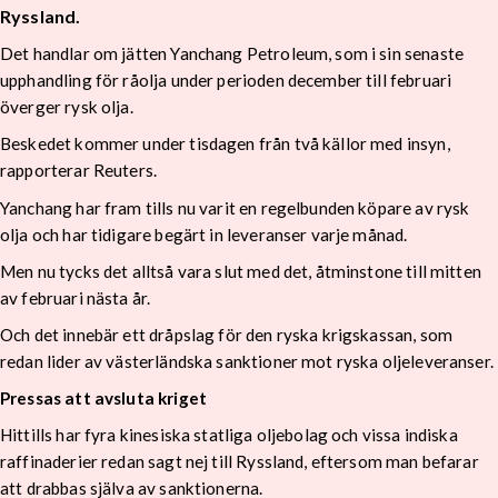
Ryssland.
Det handlar om jätten Yanchang Petroleum, som i sin senaste
upphandling för råolja under perioden december till februari
överger rysk olja.
Beskedet kommer under tisdagen från två källor med insyn,
rapporterar Reuters.
Yanchang har fram tills nu varit en regelbunden köpare av rysk
olja och har tidigare begärt in leveranser varje månad.
Men nu tycks det alltså vara slut med det, åtminstone till mitten
av februari nästa år.
Och det innebär ett dråpslag för den ryska krigskassan, som
redan lider av västerländska sanktioner mot ryska oljeleveranser.
Pressas att avsluta kriget
Hittills har fyra kinesiska statliga oljebolag och vissa indiska
raffinaderier redan sagt nej till Ryssland, eftersom man befarar
att drabbas själva av sanktionerna.