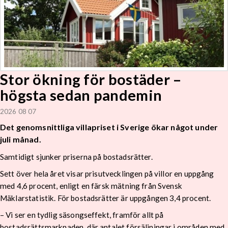
Stor ökning för bostäder –
högsta sedan pandemin
2026 08 07
Det genomsnittliga villapriset i Sverige ökar något under
juli månad.
Samtidigt sjunker priserna på bostadsrätter.
Sett över hela året visar prisutvecklingen på villor en uppgång
med 4,6 procent, enligt en färsk mätning från Svensk
Mäklarstatistik. För bostadsrätter är uppgången 3,4 procent.
– Vi ser en tydlig säsongseffekt, framför allt på
bostadsrättsmarknaden, där antalet försäljningar i områden med