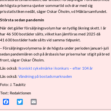
de högsta priserna sjunker sommartid och drar med sig
prisstatistiken nedåt, säger Oskar Öholm, vd Mäklarsamfundet.
Största sedan pandemin
När det gäller försäljningsvolym har en tydlig ökning skett. I år
har 46 500 bostäder sålts, vilket kan jämföras med 2025 då
41 600 bostäder hade sålts vid samma tidpunkt.
– Försäljningsvolymerna är de högsta under perioden januari-juli
sedan pandemiåren och på årsbasis har priserna har stigit på bred
front, säger Oskar Öholm.
Läs också:
Ikoniskt cykelmärke i konkurs – efter 104 år
Läs också:
Vändning på bostadsmarknaden
Foto: J. Taubitz
Text: Redaktionen
Facebook
Twitter
Email