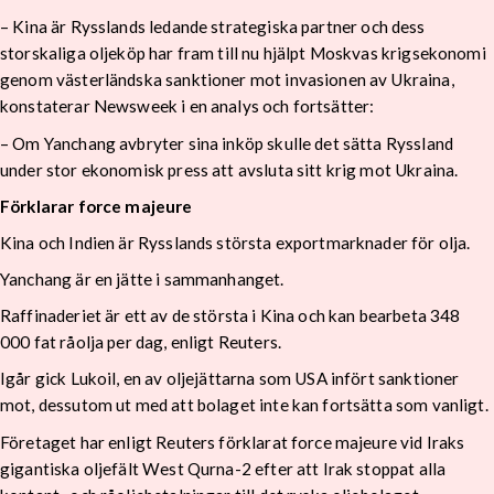
–
Kina är Rysslands ledande strategiska partner och dess
storskaliga oljeköp har fram till nu hjälpt Moskvas krigsekonomi
genom västerländska sanktioner mot invasionen av Ukraina,
konstaterar Newsweek i en analys och fortsätter:
– Om Yanchang avbryter sina inköp skulle det sätta Ryssland
under stor ekonomisk press att avsluta sitt krig mot Ukraina.
Förklarar force majeure
Kina och Indien är Rysslands största exportmarknader för olja.
Yanchang är en jätte i sammanhanget.
Raffinaderiet är ett av de största i Kina och kan bearbeta 348
000 fat råolja per dag, enligt Reuters.
Igår gick Lukoil, en av oljejättarna som USA infört sanktioner
mot, dessutom ut med att bolaget inte kan fortsätta som vanligt.
Företaget har enligt Reuters förklarat force majeure vid Iraks
gigantiska oljefält West Qurna-2 e
fter att Irak stoppat alla