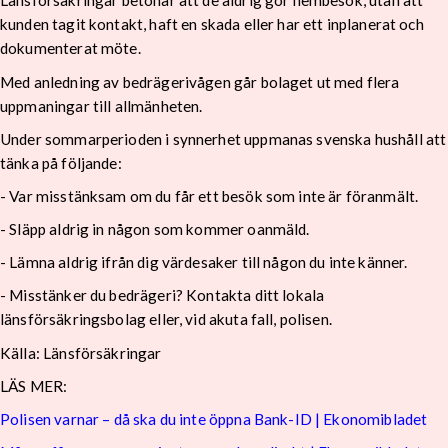
Länsförsäkringar betonar att de aldrig gör hembesök, utan att
kunden tagit kontakt, haft en skada eller har ett inplanerat och
dokumenterat möte.
Med anledning av bedrägerivågen går bolaget ut med flera
uppmaningar till allmänheten.
Under sommarperioden i synnerhet uppmanas svenska hushåll att
tänka på följande:
- Var misstänksam om du får ett besök som inte är föranmält.
- Släpp aldrig in någon som kommer oanmäld.
- Lämna aldrig ifrån dig värdesaker till någon du inte känner.
- Misstänker du bedrägeri? Kontakta ditt lokala
länsförsäkringsbolag eller, vid akuta fall, polisen.
Källa: Länsförsäkringar
LÄS MER:
Polisen varnar – då ska du inte öppna Bank-ID | Ekonomibladet