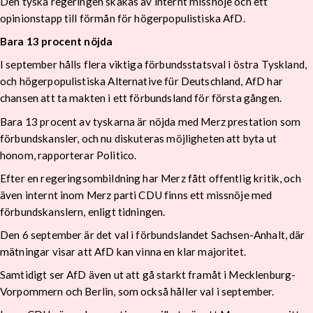
Den tyska regeringen skakas av internt missnöje och ett
opinionstapp till förmån för högerpopulistiska AfD.
Bara 13 procent nöjda
I september hålls flera viktiga förbundsstatsval i östra Tyskland,
och högerpopulistiska Alternative für Deutschland, AfD har
chansen att ta makten i ett förbundsland för första gången.
Bara 13 procent av tyskarna är nöjda med Merz prestation som
förbundskansler, och nu diskuteras möjligheten att byta ut
honom, rapporterar Politico.
Efter en regeringsombildning har Merz fått offentlig kritik, och
även internt inom Merz parti CDU finns ett missnöje med
förbundskanslern, enligt tidningen.
Den 6 september är det val i förbundslandet Sachsen-Anhalt, där
mätningar visar att AfD kan vinna en klar majoritet.
Samtidigt ser AfD även ut att gå starkt framåt i Mecklenburg-
Vorpommern och Berlin, som också håller val i september.