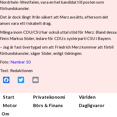
Nordrhein-Westfalen, vara en het kandidat till posten som
förbundskansler.
Det är dock långt ifrån säkert att Merz avsätts, eftersom det
anses vara ett riskabelt drag.
Många inom CDU/CSU har också uttal stöd för Merz. Bland dessa
finns Markus Söder, ledare för CDU:s systerparti CSU i Bayern.
– Jag är fast övertygad om att Friedrich Merz kommer att förbli
förbundskansler, säger Söder, enligt tidningen.
Foto:
Number 10
Text: Redaktionen
Facebook
Twitter
Email
Start
Privatekonomi
Världen
Motor
Börs & Finans
Dagligvaror
Om