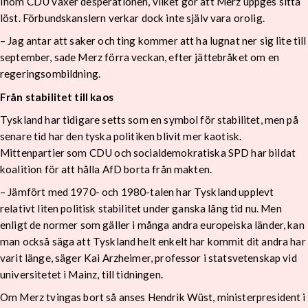
Inom CDU växer desperationen, vilket gör att Merz uppges sitta
löst. Förbundskanslern verkar dock inte själv vara orolig.
– Jag antar att saker och ting kommer att ha lugnat ner sig lite till
september, sade Merz förra veckan, efter jättebråket om en
regeringsombildning.
Från stabilitet till kaos
Tyskland har tidigare setts som en symbol för stabilitet, men på
senare tid har den tyska politiken blivit mer kaotisk.
Mittenpartier som CDU och socialdemokratiska SPD har bildat
koalition för att hålla AfD borta från makten.
– Jämfört med 1970- och 1980-talen har Tyskland upplevt
relativt liten politisk stabilitet under ganska lång tid nu. Men
enligt de normer som gäller i många andra europeiska länder, kan
man också säga att Tyskland helt enkelt har kommit dit andra har
varit länge, säger Kai Arzheimer, professor i statsvetenskap vid
universitetet i Mainz, till tidningen.
Om Merz tvingas bort så anses Hendrik Wüst, ministerpresident i