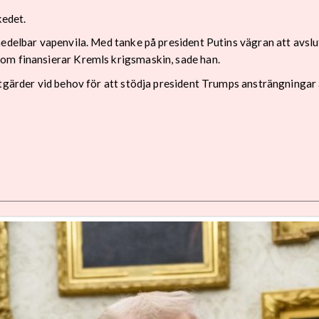
edet.
medelbar vapenvila. Med tanke på president Putins vägran att avsl
om finansierar Kremls krigsmaskin, sade han.
tgärder vid behov för att stödja president Trumps ansträngningar a