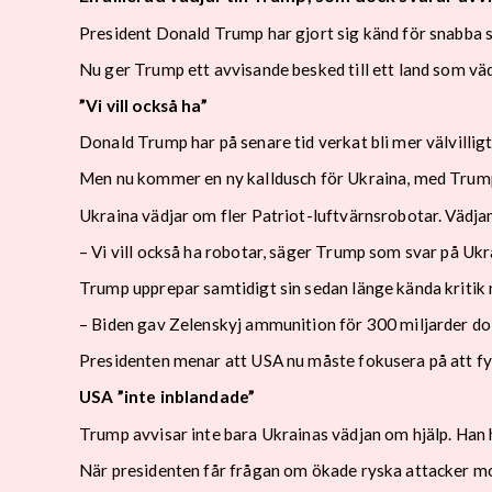
President Donald Trump har gjort sig känd för snabba sv
Nu ger Trump ett avvisande besked till ett land som väd
”Vi vill också ha”
Donald Trump har på senare tid verkat bli mer välvilligt 
Men nu kommer en ny kalldusch för Ukraina, med Trum
Ukraina vädjar om fler Patriot-luftvärnsrobotar. Vädj
– Vi vill också ha robotar, säger Trump som svar på Ukra
Trump upprepar samtidigt sin sedan länge kända kritik 
– Biden gav Zelenskyj ammunition för 300 miljarder dol
Presidenten menar att USA nu måste fokusera på att fyl
USA ”inte inblandade”
Trump avvisar inte bara Ukrainas vädjan om hjälp. Han 
När presidenten får frågan om ökade ryska attacker mot