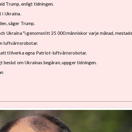
nald Trump, enligt tidningen.
 i Ukraina.
den, säger Trump.
och Ukraina "i genomsnitt 25 000 människor varje månad, mestadel
m luftvärnsrobotar.
 att tillverka egna Patriot-luftvärnsrobotar.
gt beslut om Ukrainas begäran, uppger tidningen.
an