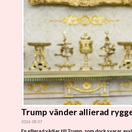
Trump vänder allierad rygg
2026 08 07
En allierad vädjar till Trump, som dock svarar avv