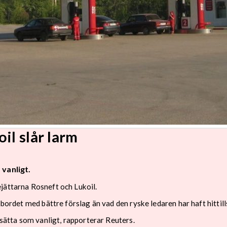
il slår larm
 vanligt.
jättarna Rosneft och Lukoil.
sbordet med bättre förslag än vad den ryske ledaren har haft hittill
tsätta som vanligt, rapporterar Reuters.