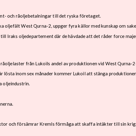
t- och råoljebetalningar till det ryska företaget.
iska oljefält West Qurna-2, uppger fyra källor med kunskap om sa
ev till Iraks oljedepartement där de hävdade att det råder force ma
e råoljelaster från Lukoils andel av produktionen vid West Qurna-2
r lösta inom sex månader kommer Lukoil att stänga produktionen 
 oljeindustrin.
onerna.
tor och försämrar Kremls förmåga att skaffa intäkter till sin kri