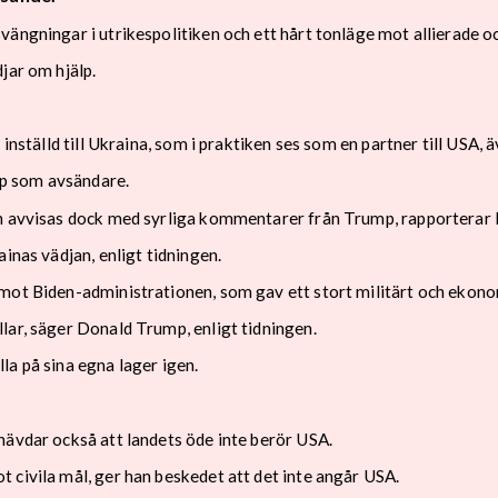
ängningar i utrikespolitiken och ett hårt tonläge mot allierade oc
jar om hjälp.
inställd till Ukraina, som i praktiken ses som en partner till USA, 
p som avsändare.
an avvisas dock med syrliga kommentarer från Trump, rapporterar 
inas vädjan, enligt tidningen.
mot Biden-administrationen, som gav ett stort militärt och ekonom
lar, säger Donald Trump, enligt tidningen.
la på sina egna lager igen.
hävdar också att landets öde inte berör USA.
 civila mål, ger han beskedet att det inte angår USA.