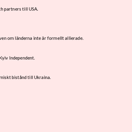
h partners till USA.
även om länderna inte är formellt allierade.
Kyiv Independent.
iskt bistånd till Ukraina.