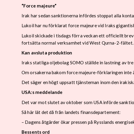
“Force majeure”
Irak har sedan sanktionerna infördes stoppat alla kontan
Lukoil har nu förklarat force majeure vid Iraks gigant
Lukoil skickade i tisdags förra veckan ett officiellt br
fortsätta normal verksamhet vid West Qurna-2-fältet.
Kan avsluta produktion
Iraks statliga oljebolag SOMO ställde in lastning av tr
Om orsakerna bakom force majeure-förklaringen inte ä
Det säger en högt uppsatt tjänsteman inom den irakiska
USA:s meddelande
Det var mot slutet av oktober som USA införde sankti
Så här lät det då från landets finansdepartement:
– Dagens åtgärder ökar pressen på Rysslands energisek
Bessents ord