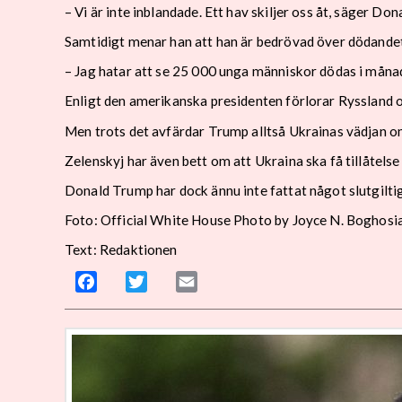
– Vi är inte inblandade. Ett hav skiljer oss åt, säger Do
Samtidigt menar han att han är bedrövad över dödandet
– Jag hatar att se 25 000 unga människor dödas i måna
Enligt den amerikanska presidenten förlorar Ryssland 
Men trots det avfärdar Trump alltså Ukrainas vädjan o
Zelenskyj har även bett om att Ukraina ska få tillåtelse
Donald Trump har dock ännu inte fattat något slutgilti
Foto: Official White House Photo by Joyce N. Boghosi
Text: Redaktionen
Facebook
Twitter
Email