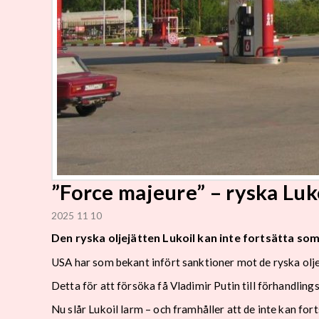
”Force majeure” – ryska Luko
2025 11 10
Den ryska oljejätten Lukoil kan inte fortsätta som
USA har som bekant infört sanktioner mot de ryska olje
Detta för att försöka få Vladimir Putin till förhandling
Nu slår Lukoil larm – och framhåller att de inte kan for