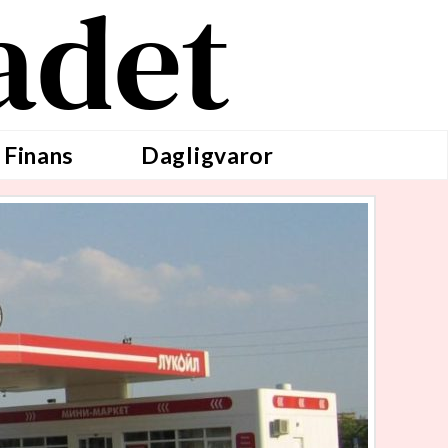
adet
 Finans
Dagligvaror