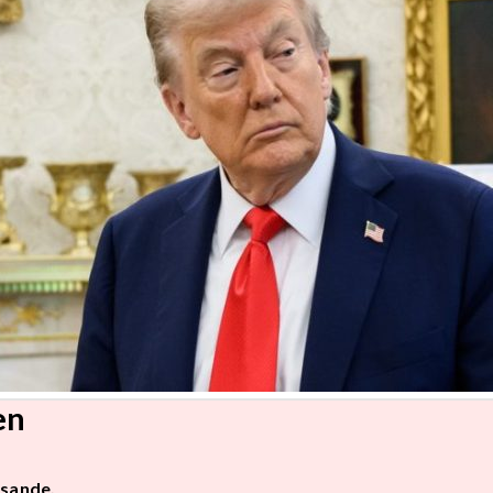
en
isande.