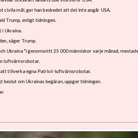
 civila mål, ger han beskedet att det inte angår USA.
nald Trump, enligt tidningen.
 i Ukraina.
den, säger Trump.
och Ukraina "i genomsnitt 25 000 människor varje månad, mestadel
m luftvärnsrobotar.
 att tillverka egna Patriot-luftvärnsrobotar.
gt beslut om Ukrainas begäran, uppger tidningen.
an