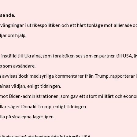
isande.
ängningar i utrikespolitiken och ett hårt tonläge mot allierade oc
jar om hjälp.
inställd till Ukraina, som i praktiken ses som en partner till USA, 
p som avsändare.
an avvisas dock med syrliga kommentarer från Trump, rapporterar 
inas vädjan, enligt tidningen.
mot Biden-administrationen, som gav ett stort militärt och ekonom
lar, säger Donald Trump, enligt tidningen.
la på sina egna lager igen.
hävdar också att landets öde inte berör USA.