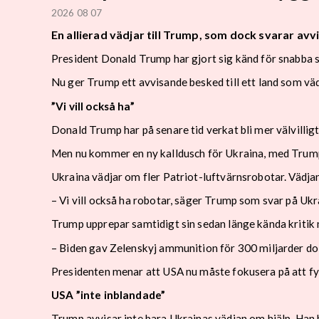
2026 08 07
En allierad vädjar till Trump, som dock svarar avv
President Donald Trump har gjort sig känd för snabba sv
Nu ger Trump ett avvisande besked till ett land som väd
”Vi vill också ha”
Donald Trump har på senare tid verkat bli mer välvilligt 
Men nu kommer en ny kalldusch för Ukraina, med Trum
Ukraina vädjar om fler Patriot-luftvärnsrobotar. Vädj
– Vi vill också ha robotar, säger Trump som svar på Ukra
Trump upprepar samtidigt sin sedan länge kända kritik 
– Biden gav Zelenskyj ammunition för 300 miljarder dol
Presidenten menar att USA nu måste fokusera på att fyl
USA ”inte inblandade”
Trump avvisar inte bara Ukrainas vädjan om hjälp. Han 