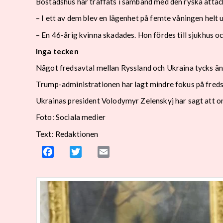
Bostadshus har träffats i samband med den ryska attac
– I ett av dem blev en lägenhet på femte våningen helt
– En 46-årig kvinna skadades. Hon fördes till sjukhus oc
Inga tecken
Något fredsavtal mellan Ryssland och Ukraina tycks än
Trump-administrationen har lagt mindre fokus på freds
Ukrainas president Volodymyr Zelenskyj har sagt att om
Foto: Sociala medier
Text: Redaktionen
Facebook
Twitter
Email