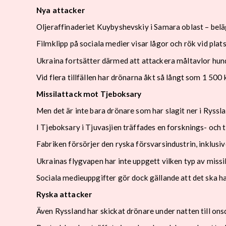
Nya attacker
Oljeraffinaderiet Kuybyshevskiy i Samara oblast – belä
Filmklipp på sociala medier visar lågor och rök vid plat
Ukraina fortsätter därmed att attackera måltavlor hun
Vid flera tillfällen har drönarna åkt så långt som 1 500
Missilattack mot Tjeboksary
Men det är inte bara drönare som har slagit ner i Ryssla
I Tjeboksary i Tjuvasjien träffades en forsknings- och 
Fabriken försörjer den ryska försvarsindustrin, inklusiv
Ukrainas flygvapen har inte uppgett vilken typ av missi
Sociala medieuppgifter gör dock gällande att det ska h
Ryska attacker
Även Ryssland har skickat drönare under natten till on