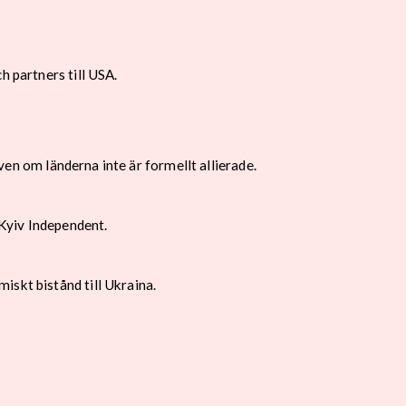
h partners till USA.
även om länderna inte är formellt allierade.
Kyiv Independent.
iskt bistånd till Ukraina.