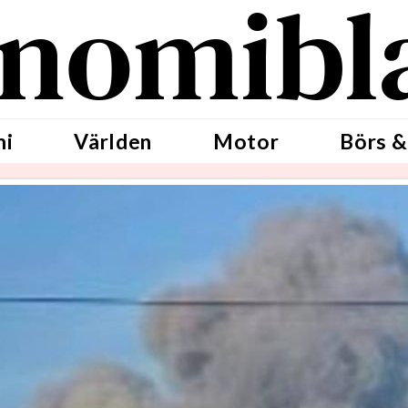
nomibl
mi
Världen
Motor
Börs &