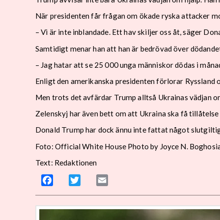
När presidenten får frågan om ökade ryska attacker mot
– Vi är inte inblandade. Ett hav skiljer oss åt, säger Do
Samtidigt menar han att han är bedrövad över dödandet
– Jag hatar att se 25 000 unga människor dödas i måna
Enligt den amerikanska presidenten förlorar Ryssland 
Men trots det avfärdar Trump alltså Ukrainas vädjan o
Zelenskyj har även bett om att Ukraina ska få tillåtelse
Donald Trump har dock ännu inte fattat något slutgilti
Foto: Official White House Photo by Joyce N. Boghosi
Text: Redaktionen
Facebook
Twitter
Email