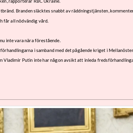
ken, rapporterar RBC Ukraine.
 utbränd. Branden släcktes snabbt av räddningstjänsten, kommente
h får all nödvändig vård.
nu inte vara nära förestående.
förhandlingarna i samband med det pågående kriget i Mellanöster
 Vladimir Putin inte har någon avsikt att inleda fredsförhandling