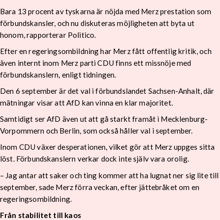
Bara 13 procent av tyskarna är nöjda med Merz prestation som
förbundskansler, och nu diskuteras möjligheten att byta ut
honom, rapporterar Politico.
Efter en regeringsombildning har Merz fått offentlig kritik, och
även internt inom Merz parti CDU finns ett missnöje med
förbundskanslern, enligt tidningen.
Den 6 september är det val i förbundslandet Sachsen-Anhalt, där
mätningar visar att AfD kan vinna en klar majoritet.
Samtidigt ser AfD även ut att gå starkt framåt i Mecklenburg-
Vorpommern och Berlin, som också håller val i september.
Inom CDU växer desperationen, vilket gör att Merz uppges sitta
löst. Förbundskanslern verkar dock inte själv vara orolig.
– Jag antar att saker och ting kommer att ha lugnat ner sig lite till
september, sade Merz förra veckan, efter jättebråket om en
regeringsombildning.
Från stabilitet till kaos