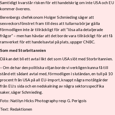
Samtidigt kvarstår risken för ett handelskrig om inte USA och EU
kommer överens.
Berenbergs chefekonom Holger Schmieding säger att
sexveckorsfönstret fram till dess att tullarna börjar gälla
förmodligen inte är tillräckligt för att ”lösa alla detaljerade
frågor” – men han hävdar att det borde vara tillräckligt för att få
ramverket för ett handelsavtal på plats, uppger CNBC.
Som med Storbritannien
Då kan det bli ett avtal likt det som USA slöt med Storbritannien.
– Om de har den politiska viljan borde vi verkligen kunna få till
stånd ett sådant avtal med, förmodligen i slutändan, en tull på 10
procent från USA på all EU-import, knappt några motåtgärder
från EU:s sida och en nedskalning av några sektorsspecifika
saker, säger Schmieding.
Foto: Natilyn Hicks Photography resp G. Perigois
Text: Redaktionen