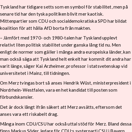
Tyskland har tidigare setts som en symbol för stabilitet, men på
senare tid har den tyska politiken blivit mer kaotisk.
Mittenpartier som CDU och socialdemokratiska SPD har bildat
koalition för att hålla AfD borta från makten.
– Jämfört med 1970- och 1980-talen har Tyskland upplevt
relativt liten politisk stabilitet under ganska lång tid nu. Men
enligt de normer som gäller i många andra europeiska länder, kan
man också säga att Tyskland helt enkelt har kommit dit andra har
varit länge, säger Kai Arzheimer, professor i statsvetenskap vid
universitetet i Mainz, till tidningen.
Om Merz tvingas bort så anses Hendrik Wüst, ministerpresident i
Nordrhein-Westfalen, vara en het kandidat till posten som
förbundskansler.
Det är dock långt ifrån säkert att Merz avsätts, eftersom det
anses vara ett riskabelt drag.
Många inom CDU/CSU har också uttal stöd för Merz. Bland dessa
finns Markus Söder, ledare för CDU:s systerparti CSU i Bayern.