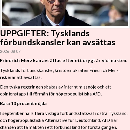
UPPGIFTER: Tysklands
förbundskansler kan avsättas
2026 08 07
Friedrich Merz kan avsättas efter ett drygt år vid makten.
Tysklands förbundskansler, kristdemokraten Friedrich Merz,
riskerar att avsättas.
Den tyska regeringen skakas av internt missnöje och ett
opinionstapp till förmån för högerpopulistiska AfD.
Bara 13 procent nöjda
I september hålls flera viktiga förbundsstatsval i östra Tyskland,
och högerpopulistiska Alternative für Deutschland, AfD har
chansen att ta makten i ett förbundsland för första gången.