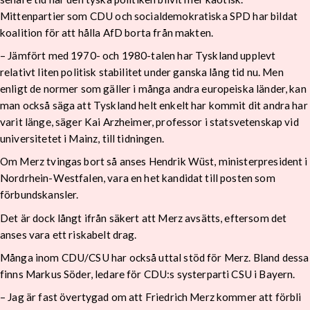
Mittenpartier som CDU och socialdemokratiska SPD har bildat
koalition för att hålla AfD borta från makten.
– Jämfört med 1970- och 1980-talen har Tyskland upplevt
relativt liten politisk stabilitet under ganska lång tid nu. Men
enligt de normer som gäller i många andra europeiska länder, kan
man också säga att Tyskland helt enkelt har kommit dit andra har
varit länge, säger Kai Arzheimer, professor i statsvetenskap vid
universitetet i Mainz, till tidningen.
Om Merz tvingas bort så anses Hendrik Wüst, ministerpresident i
Nordrhein-Westfalen, vara en het kandidat till posten som
förbundskansler.
Det är dock långt ifrån säkert att Merz avsätts, eftersom det
anses vara ett riskabelt drag.
Många inom CDU/CSU har också uttal stöd för Merz. Bland dessa
finns Markus Söder, ledare för CDU:s systerparti CSU i Bayern.
– Jag är fast övertygad om att Friedrich Merz kommer att förbli