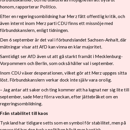
honom, rapporterar Politico.
Efter en regeringsombildning har Merz fått offentlig kritik, och
även internt inom Merz parti CDU finns ett missnöje med
förbundskanslern, enligt tidningen.
Den 6 september är det val i förbundslandet Sachsen-Anhalt, där
mätningar visar att AfD kan vinna en klar majoritet.
Samtidigt ser AfD även ut att gå starkt framåt i Mecklenburg-
Vorpommern och Berlin, som också håller val i september.
Inom CDU växer desperationen, vilket gör att Merz uppges sitta
löst. Förbundskanslern verkar dock inte själv vara orolig.
– Jag antar att saker och ting kommer att ha lugnat ner sig lite till
september, sade Merz förra veckan, efter jättebråket om en
regeringsombildning.
Från stabilitet till kaos
Tyskland har tidigare setts som en symbol för stabilitet, men på
senare tid har den tyska politiken blivit mer kaotisk.