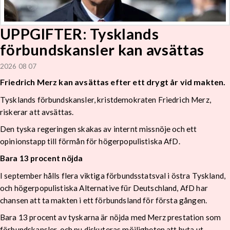
UPPGIFTER: Tysklands
förbundskansler kan avsättas
2026 08 07
Friedrich Merz kan avsättas efter ett drygt år vid makten.
Tysklands förbundskansler, kristdemokraten Friedrich Merz,
riskerar att avsättas.
Den tyska regeringen skakas av internt missnöje och ett
opinionstapp till förmån för högerpopulistiska AfD.
Bara 13 procent nöjda
I september hålls flera viktiga förbundsstatsval i östra Tyskland,
och högerpopulistiska Alternative für Deutschland, AfD har
chansen att ta makten i ett förbundsland för första gången.
Bara 13 procent av tyskarna är nöjda med Merz prestation som
förbundskansler, och nu diskuteras möjligheten att byta ut