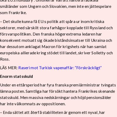
öka EU:s huvudbry”. Unionen är van att hantera radikala
småländer som Ungern och Slovakien, men inte en jättespelare
som Frankrike.
– Det skulle kunna få EU:s politik att spåra ur inom kritiska
sektorer, med särskilt stora farhågor kopplade till Ryssland och
försvarspolitiken. Den franska högerextrema ledaren har
konsekvent motsatt sig ökade biståndsinsatser till Ukraina och
har dessutom anklagat Macron för krigshets när han samlat
europeiska allierade kring stödet till landet, skriver Solletty och
Ross.
LÄS MER:
Raseri mot Turkisk vapenaffär: ”Förskräckligt”
Enorm statsskuld
Under en ettårsperiod har fyra franska premiärministrar tvingats
lämna posten. Samtliga har försökt hantera Frankrikes skenande
statsskuld. Men massiva nedskärningar och höjd pensionsålder
har inte välkomnats av oppositionen.
– Enda sättet att återfå stabiliteten är genom ett nyval, har