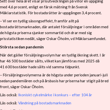
Sett över hela året visar prisutvecklingen på villor en uppgång
med 4,6 procent, enligt en färsk mätning från Svensk
Mäklarstatistik. För bostadsrätter är uppgången 3,4 procent.
– Vi ser en tydlig säsongseffekt, framför allt på
bostadsrättsmarknaden, där antalet försäljningar i områden med
de högsta priserna sjunker sommartid och drar med sig
prisstatistiken nedåt, säger Oskar Öholm, vd Mäklarsamfundet.
Största sedan pandemin
När det gäller försäljningsvolym har en tydlig ökning skett. I år
har 46 500 bostäder sålts, vilket kan jämföras med 2025 då
41 600 bostäder hade sålts vid samma tidpunkt.
– Försäljningsvolymerna är de högsta under perioden januari-juli
sedan pandemiåren och på årsbasis har priserna har stigit på bred
front, säger Oskar Öholm.
Läs också:
Ikoniskt cykelmärke i konkurs – efter 104 år
Läs också:
Vändning på bostadsmarknaden