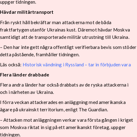
uppger tidningen.
Hävdar militärtransport
Från ryskt håll bekräftar man attackerna mot de båda
fraktfartygen utanför Ukrainas kust. Däremot hävdar Moskva
samtidigt att de transporterade militär utrustning till Ukraina.
– Den har inte gett några offentligt verifierbara bevis som stöder
detta påstående, framhåller tidningen.
Läs också:
Historisk vändning i Ryssland – tar in förbjuden vara
Flera länder drabbade
Flera andra länder har också drabbats av de ryska attackerna i
och i närheten av Ukraina.
I förra veckan attackerades en anläggning med amerikanska
ägare på ukrainskt territorium, enligt The Guardian.
– Attacken mot anläggningen verkar vara första gången i kriget
som Moskva riktat in sig på ett amerikanskt företag, uppger
tidningen.