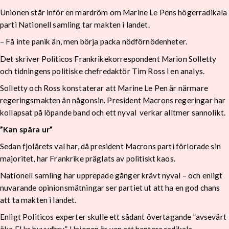
Unionen står inför en mardröm om Marine Le Pens högerradikala
parti Nationell samling tar makten i landet.
– Få inte panik än, men börja packa nödförnödenheter.
Det skriver Politicos Frankrikekorrespondent Marion Solletty
och tidningens politiske chefredaktör Tim Ross i en analys.
Solletty och Ross konstaterar att Marine Le Pen är närmare
regeringsmakten än någonsin. President Macrons regeringar har
kollapsat på löpande band och ett nyval verkar alltmer sannolikt.
”Kan spåra ur”
Sedan fjolårets val har, då president Macrons parti förlorade sin
majoritet, har Frankrike präglats av politiskt kaos.
Nationell samling har upprepade gånger krävt nyval – och enligt
nuvarande opinionsmätningar ser partiet ut att ha en god chans
att ta makten i landet.
Enligt Politicos experter skulle ett sådant övertagande ”avsevärt