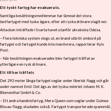
Ett tyskt fartyg har evakuerats.
Samtliga besättningsmedlemmar har lämnat det stora
lastfartyget med tyska ägare, efter att ryska drönare slagit ner.
Attacken inträffade i Svarta havet utanför ukrainska Odesa.
– Flera tekniska system slogs ut, en brand utbröt ombord på
fartyget och fartyget kunde inte manövrera, rapporterar Kyiv
Post.
– När besättningen evakuerades blev fartyget träffat av
ytterligare en rysk drönare.
Ett till har träffats
Det 292 meter långa fartyget seglar under liberisk flagg och går
under namnet Emil. Det ägs av det tyska rederiet Johann M. K.
Blumenthal GmbH & Co.
– Ett andra handelsfartyg, Mera Queen som seglar under Guinea-
Bissau-flagg, skadades också. Fartyget transporterade spannmål,