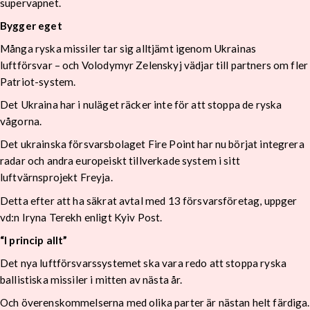
supervapnet.
Bygger eget
Många ryska missiler tar sig alltjämt igenom Ukrainas
luftförsvar – och Volodymyr Zelenskyj vädjar till partners om fler
Patriot-system.
Det Ukraina har i nuläget räcker inte för att stoppa de ryska
vågorna.
Det ukrainska försvarsbolaget Fire Point har nu börjat integrera
radar och andra europeiskt tillverkade system i sitt
luftvärnsprojekt Freyja.
Detta efter att ha säkrat avtal med 13 försvarsföretag, uppger
vd:n Iryna Terekh enligt Kyiv Post.
“I princip allt”
Det nya luftförsvarssystemet ska vara redo att stoppa ryska
ballistiska missiler i mitten av nästa år.
Och överenskommelserna med olika parter är nästan helt färdiga.