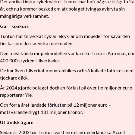
Det anrika finska cykelmärket Tunturi har haft några riktigt tuffa
år, och nu kommer besked om att bolaget tvingas avbryta sin
mångåriga verksamhet.
Går i konkurs
Tunturi har tillverkat cyklar, elcyklar och mopeder för såväl den
finska som den svenska marknaden.
Den mest kända mopedmodellen var kanske Tunturi Automat, där
400 000 stycken tillverkades.
De har även tillverkat mountainbikes och så kallade fatbikes med
tjockare däck.
År 2024 gjorde bolaget dock en förlust på över tio miljoner euro,
rapporterar Yle.
Och förra året landade förlusten på 12 miljoner euro –
motsvarande drygt 131 miljoner kronor.
Utländsk ägare
Sedan år 2003 har Tunturi varit en del av nederländska Accell