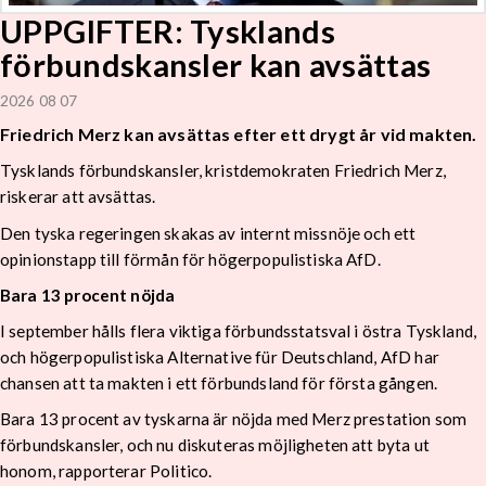
UPPGIFTER: Tysklands
förbundskansler kan avsättas
2026 08 07
Friedrich Merz kan avsättas efter ett drygt år vid makten.
Tysklands förbundskansler, kristdemokraten Friedrich Merz,
riskerar att avsättas.
Den tyska regeringen skakas av internt missnöje och ett
opinionstapp till förmån för högerpopulistiska AfD.
Bara 13 procent nöjda
I september hålls flera viktiga förbundsstatsval i östra Tyskland,
och högerpopulistiska Alternative für Deutschland, AfD har
chansen att ta makten i ett förbundsland för första gången.
Bara 13 procent av tyskarna är nöjda med Merz prestation som
förbundskansler, och nu diskuteras möjligheten att byta ut
honom, rapporterar Politico.