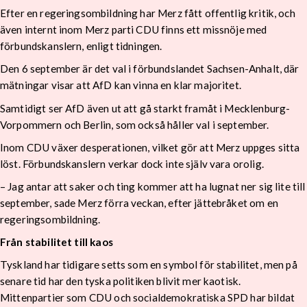
Efter en regeringsombildning har Merz fått offentlig kritik, och
även internt inom Merz parti CDU finns ett missnöje med
förbundskanslern, enligt tidningen.
Den 6 september är det val i förbundslandet Sachsen-Anhalt, där
mätningar visar att AfD kan vinna en klar majoritet.
Samtidigt ser AfD även ut att gå starkt framåt i Mecklenburg-
Vorpommern och Berlin, som också håller val i september.
Inom CDU växer desperationen, vilket gör att Merz uppges sitta
löst. Förbundskanslern verkar dock inte själv vara orolig.
– Jag antar att saker och ting kommer att ha lugnat ner sig lite till
september, sade Merz förra veckan, efter jättebråket om en
regeringsombildning.
Från stabilitet till kaos
Tyskland har tidigare setts som en symbol för stabilitet, men på
senare tid har den tyska politiken blivit mer kaotisk.
Mittenpartier som CDU och socialdemokratiska SPD har bildat