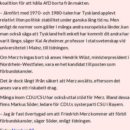
koalition för att hålla AfD borta från makten.
– Jämfört med 1970- och 1980-talen har Tyskland upplevt
relativt liten politisk stabilitet under ganska lång tid nu. Men
enligt de normer som gäller i många andra europeiska länder, kan
man också säga att Tyskland helt enkelt har kommit dit andra har
varit länge, säger Kai Arzheimer, professor i statsvetenskap vid
universitetet i Mainz, till tidningen.
Om Merz tvingas bort så anses Hendrik Wüst, ministerpresident i
Nordrhein-Westfalen, vara en het kandidat till posten som
förbundskansler.
Det är dock långt ifrån säkert att Merz avsätts, eftersom det
anses vara ett riskabelt drag.
Många inom CDU/CSU har också uttal stöd för Merz. Bland dessa
finns Markus Söder, ledare för CDU:s systerparti CSU i Bayern.
– Jag är fast övertygad om att Friedrich Merz kommer att förbli
förbundskansler, säger Söder, enligt tidningen.