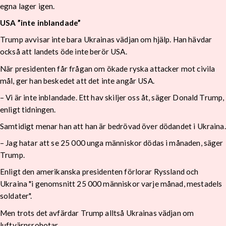
egna lager igen.
USA ”inte inblandade”
Trump avvisar inte bara Ukrainas vädjan om hjälp. Han hävdar
också att landets öde inte berör USA.
När presidenten får frågan om ökade ryska attacker mot civila
mål, ger han beskedet att det inte angår USA.
– Vi är inte inblandade. Ett hav skiljer oss åt, säger Donald Trump,
enligt tidningen.
Samtidigt menar han att han är bedrövad över dödandet i Ukraina.
– Jag hatar att se 25 000 unga människor dödas i månaden, säger
Trump.
Enligt den amerikanska presidenten förlorar Ryssland och
Ukraina "i genomsnitt 25 000 människor varje månad, mestadels
soldater".
Men trots det avfärdar Trump alltså Ukrainas vädjan om
luftvärnsrobotar.