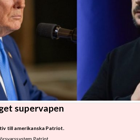
eget supervapen
iv till amerikanska Patriot.
försvarssystem Patriot.