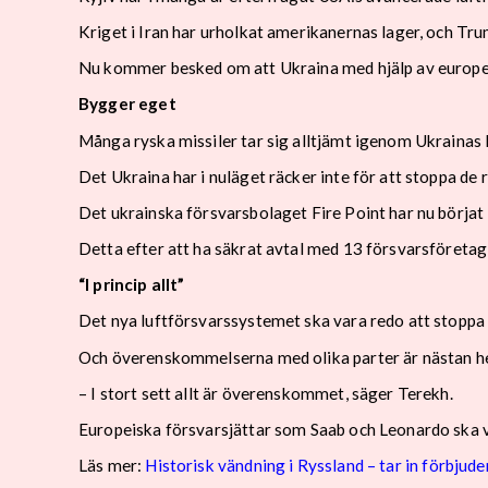
Kriget i Iran har urholkat amerikanernas lager, och Trum
Nu kommer besked om att Ukraina med hjälp av europeis
Bygger eget
Många ryska missiler tar sig alltjämt igenom Ukrainas 
Det Ukraina har i nuläget räcker inte för att stoppa de
Det ukrainska försvarsbolaget Fire Point har nu börjat 
Detta efter att ha säkrat avtal med 13 försvarsföretag,
“I princip allt”
Det nya luftförsvarssystemet ska vara redo att stoppa ry
Och överenskommelserna med olika parter är nästan he
– I stort sett allt är överenskommet, säger Terekh.
Europeiska försvarsjättar som Saab och Leonardo ska va
Läs mer:
Historisk vändning i Ryssland – tar in förbjude