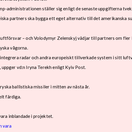
p-administrationen ställer sig enligt de senaste uppgifterna tveks
ka partners ska bygga ett eget alternativ till det amerikanska s
luftförsvar – och Volodymyr Zelenskyj vädjar till partners om fler
 ryska vågorna.
integrera radar och andra europeiskt tillverkade system i sitt luft
 uppger vd:n Iryna Terekh enligt Kyiv Post.
ska ballistiska missiler i mitten av nästa år.
lt färdiga.
ra inblandade i projektet.
n vara