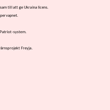
am till att ge Ukraina licens.
upervapnet.
 Patriot-system.
värnsprojekt Freyja.