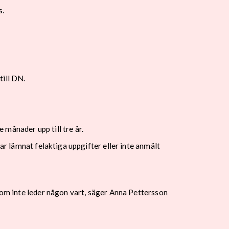
s.
till DN.
månader upp till tre år.
ar lämnat felaktiga uppgifter eller inte anmält
 som inte leder någon vart, säger Anna Pettersson