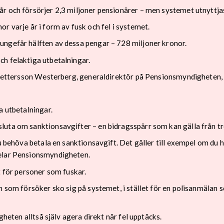
r och försörjer 2,3 miljoner pensionärer – men systemet utnyttja
r varje år i form av fusk och fel i systemet.
ungefär hälften av dessa pengar – 728 miljoner kronor.
h felaktiga utbetalningar.
a Pettersson Westerberg, generaldirektör på Pensionsmyndigheten, 
a utbetalningar.
uta om sanktionsavgifter – en bidragsspärr som kan gälla från tre 
u behöva betala en sanktionsavgift. Det gäller till exempel om du h
delar Pensionsmyndigheten.
t för personer som fuskar.
m som försöker sko sig på systemet, i stället för en polisanmälan
gheten alltså själv agera direkt när fel upptäcks.