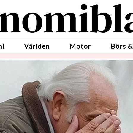
nomibl
mi
Världen
Motor
Börs &