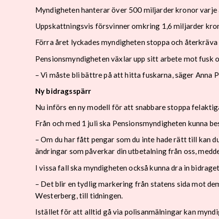
Myndigheten hanterar över 500 miljarder kronor varje å
Uppskattningsvis försvinner omkring 1,6 miljarder krono
Förra året lyckades myndigheten stoppa och återkräva 
Pensionsmyndigheten växlar upp sitt arbete mot fusk oc
– Vi måste bli bättre på att hitta fuskarna, säger Ann
Ny bidragsspärr
Nu införs en ny modell för att snabbare stoppa felaktig
Från och med 1 juli ska Pensionsmyndigheten kunna besl
– Om du har fått pengar som du inte hade rätt till kan d
ändringar som påverkar din utbetalning från oss, med
I vissa fall ska myndigheten också kunna dra in bidrage
– Det blir en tydlig markering från statens sida mot de
Westerberg, till tidningen.
Istället för att alltid gå via polisanmälningar kan myndi