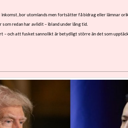
l inkomst, bor utomlands men fortsätter få bidrag eller lämnar ori
er som redan har avlidit – ibland under lång tid.
 – och att fusket sannolikt är betydligt större än det som upptäc