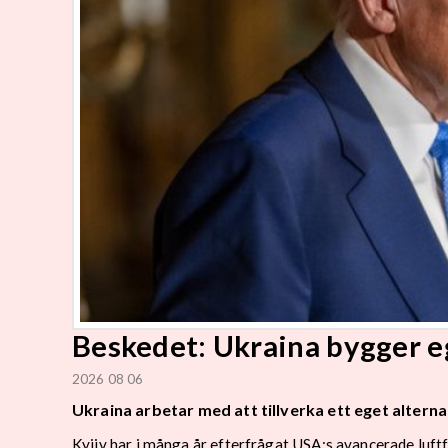
Beskedet: Ukraina bygger 
2026 08 06
Ukraina arbetar med att tillverka ett eget alternat
Kyjiv har i många år efterfrågat USA:s avancerade luft